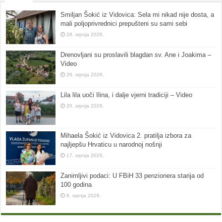
Smiljan Šokić iz Vidovica: Sela mi nikad nije dosta, a
mali poljoprivrednici prepušteni su sami sebi
28. srpnja 2026.
Drenovljani su proslavili blagdan sv. Ane i Joakima –
Video
26. srpnja 2026.
Lila lila uoči Ilina, i dalje vjerni tradiciji – Video
20. srpnja 2026.
Mihaela Šokić iz Vidovica 2. pratilja izbora za
najljepšu Hrvaticu u narodnoj nošnji
17. srpnja 2026.
Zanimljivi podaci: U FBiH 33 penzionera starija od
100 godina
9. srpnja 2026.