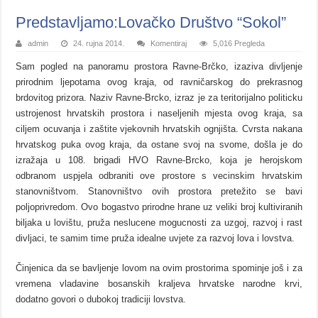
Predstavljamo:Lovačko Društvo “Sokol”
admin
24. rujna 2014.
Komentiraj
5,016 Pregleda
Sam pogled na panoramu prostora Ravne-Brčko, izaziva divljenje
prirodnim ljepotama ovog kraja, od ravničarskog do prekrasnog
brdovitog prizora. Naziv Ravne-Brcko, izraz je za teritorijalno politicku
ustrojenost hrvatskih prostora i naseljenih mjesta ovog kraja, sa
ciljem ocuvanja i zaštite vjekovnih hrvatskih ognjišta. Cvrsta nakana
hrvatskog puka ovog kraja, da ostane svoj na svome, došla je do
izražaja u 108. brigadi HVO Ravne-Brcko, koja je herojskom
odbranom uspjela odbraniti ove prostore s vecinskim hrvatskim
stanovništvom. Stanovništvo ovih prostora pretežito se bavi
poljoprivredom. Ovo bogastvo prirodne hrane uz veliki broj kultiviranih
biljaka u lovištu, pruža neslucene mogucnosti za uzgoj, razvoj i rast
divljaci, te samim time pruža idealne uvjete za razvoj lova i lovstva.
Činjenica da se bavljenje lovom na ovim prostorima spominje još i za
vremena vladavine bosanskih kraljeva hrvatske narodne krvi,
dodatno govori o dubokoj tradiciji lovstva.