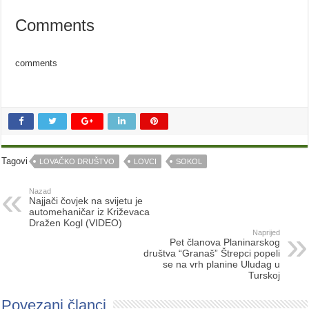
Comments
comments
Tagovi
LOVAČKO DRUŠTVO
LOVCI
SOKOL
Nazad
Najjači čovjek na svijetu je
automehaničar iz Križevaca
Dražen Kogl (VIDEO)
Naprijed
Pet članova Planinarskog
društva “Granaš” Štrepci popeli
se na vrh planine Uludag u
Turskoj
Povezani članci