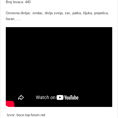
Broj lovaca: 440
Osnovna divljac: srndac, divlja svinja, zec, patka, šljuka, prepelica,
fazan……
Izvor: boce.top-forum.net