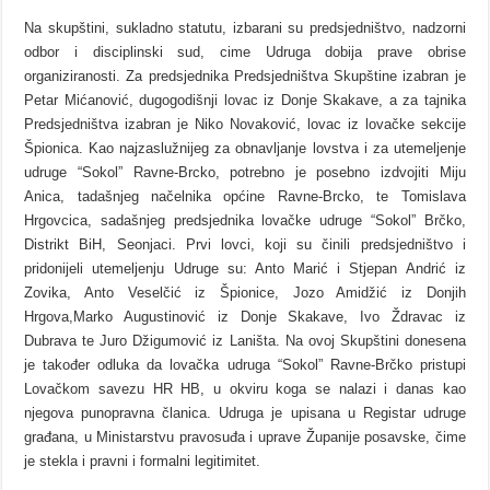
Na skupštini, sukladno statutu, izbarani su predsjedništvo, nadzorni
odbor i disciplinski sud, cime Udruga dobija prave obrise
organiziranosti. Za predsjednika Predsjedništva Skupštine izabran je
Petar Mićanović, dugogodišnji lovac iz Donje Skakave, a za tajnika
Predsjedništva izabran je Niko Novaković, lovac iz lovačke sekcije
Špionica. Kao najzaslužnijeg za obnavljanje lovstva i za utemeljenje
udruge “Sokol” Ravne-Brcko, potrebno je posebno izdvojiti Miju
Anica, tadašnjeg načelnika općine Ravne-Brcko, te Tomislava
Hrgovcica, sadašnjeg predsjednika lovačke udruge “Sokol” Brčko,
Distrikt BiH, Seonjaci. Prvi lovci, koji su činili predsjedništvo i
pridonijeli utemeljenju Udruge su: Anto Marić i Stjepan Andrić iz
Zovika, Anto Veselčić iz Špionice, Jozo Amidžić iz Donjih
Hrgova,Marko Augustinović iz Donje Skakave, Ivo Ždravac iz
Dubrava te Juro Džigumović iz Laništa. Na ovoj Skupštini donesena
je također odluka da lovačka udruga “Sokol” Ravne-Brčko pristupi
Lovačkom savezu HR HB, u okviru koga se nalazi i danas kao
njegova punopravna članica. Udruga je upisana u Registar udruge
građana, u Ministarstvu pravosuđa i uprave Županije posavske, čime
je stekla i pravni i formalni legitimitet.