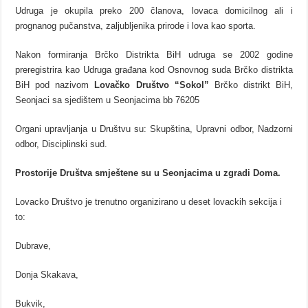
Udruga je okupila preko 200 članova, lovaca domicilnog ali i
prognanog pučanstva, zaljubljenika prirode i lova kao sporta.
Nakon formiranja Brčko Distrikta BiH udruga se 2002 godine
preregistrira kao Udruga građana kod Osnovnog suda Brčko distrikta
BiH pod nazivom
Lovačko Društvo “Sokol”
Brčko distrikt BiH,
Seonjaci sa sjedištem u Seonjacima bb 76205
Organi upravljanja u Društvu su: Skupština, Upravni odbor, Nadzorni
odbor, Disciplinski sud.
Prostorije Društva smještene su u Seonjacima u zgradi Doma.
Lovacko Društvo je trenutno organizirano u deset lovackih sekcija i
to:
Dubrave,
Donja Skakava,
Bukvik,