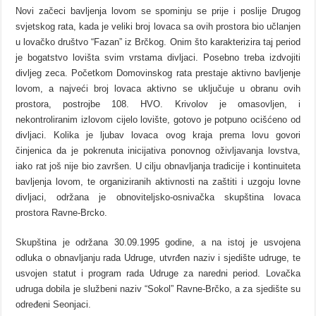
Novi začeci bavljenja lovom se spominju se prije i poslije Drugog
svjetskog rata, kada je veliki broj lovaca sa ovih prostora bio učlanjen
u lovačko društvo “Fazan” iz Brčkog. Onim što karakterizira taj period
je bogatstvo lovišta svim vrstama divljaci. Posebno treba izdvojiti
divljeg zeca. Početkom Domovinskog rata prestaje aktivno bavljenje
lovom, a najveći broj lovaca aktivno se uključuje u obranu ovih
prostora, postrojbe 108. HVO. Krivolov je omasovljen, i
nekontroliranim izlovom cijelo lovište, gotovo je potpuno ocišćeno od
divljaci. Kolika je ljubav lovaca ovog kraja prema lovu govori
činjenica da je pokrenuta inicijativa ponovnog oživljavanja lovstva,
iako rat još nije bio završen. U cilju obnavljanja tradicije i kontinuiteta
bavljenja lovom, te organiziranih aktivnosti na zaštiti i uzgoju lovne
divljaci, održana je obnoviteljsko-osnivačka skupština lovaca
prostora Ravne-Brcko.
Skupština je održana 30.09.1995 godine, a na istoj je usvojena
odluka o obnavljanju rada Udruge, utvrđen naziv i sjedište udruge, te
usvojen statut i program rada Udruge za naredni period. Lovačka
udruga dobila je službeni naziv “Sokol” Ravne-Brčko, a za sjedište su
određeni Seonjaci.