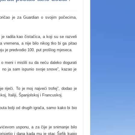
spričao je za Guardian o svojim počecima,
e radila kao čistačica, a koji su se razveli
a vremena, a nije bilo nikog tko bi ga pitao
ju je predvodio 100. put prošlog mjeseca.
 o meni i mislili su da neću daleko dogurati
st, no ja sam ispunio svoje snove”, kazao je
e riječi. To je moj najveći trofej”, dodao je
j, Italiji, Španjolskoj i Francuskoj.
uta bolji od drugih igrača, samo kako bi bio
vićevom usponu, a za čije je snimanje bilo
risjetio i dana kada mu je otac Šefik kupio