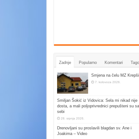
Zadnje
Popularno
Komentari
Tago
Smjena na čelu MZ Krepši
7. kolovoza 2026.
Smiljan Šokić iz Vidovica: Sela mi nikad nije
dosta, a mali poljoprivrednici prepušteni su s
sebi
28. srpnja 2026.
Drenovljani su proslavili blagdan sv. Ane i
Joakima – Video