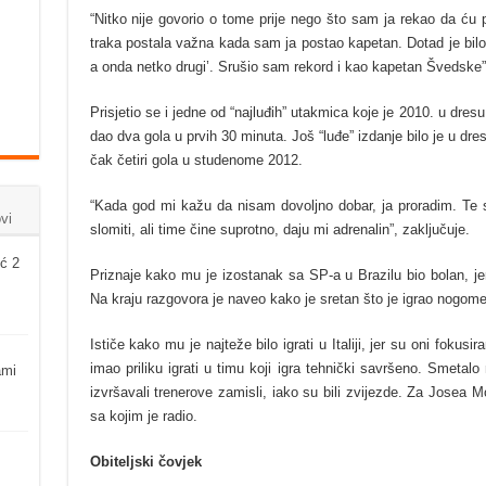
“Nitko nije govorio o tome prije nego što sam ja rekao da ću 
traka postala važna kada sam ja postao kapetan. Dotad je bilo:
a onda netko drugi’. Srušio sam rekord i kao kapetan Švedske”
Prisjetio se i jedne od “najluđih” utakmica koje je 2010. u dres
dao dva gola u prvih 30 minuta. Još “luđe” izdanje bilo je u dr
čak četiri gola u studenome 2012.
“Kada god mi kažu da nisam dovoljno dobar, ja proradim. Te
vi
slomiti, ali time čine suprotno, daju mi adrenalin”, zaključuje.
ć 2
Priznaje kako mu je izostanak sa SP-a u Brazilu bio bolan, je
Na kraju razgovora je naveo kako je sretan što je igrao nogome
Ističe kako mu je najteže bilo igrati u Italiji, jer su oni fokusi
imao priliku igrati u timu koji igra tehnički savršeno. Smeta
ami
izvršavali trenerove zamisli, iako su bili zvijezde. Za Josea Mo
sa kojim je radio.
Obiteljski čovjek