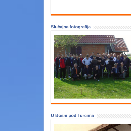
Slučajna fotografija
U Bosni pod Turcima