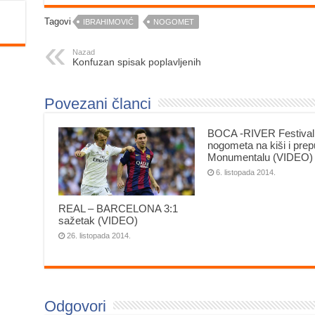
Tagovi
IBRAHIMOVIĆ
NOGOMET
Nazad
Konfuzan spisak poplavljenih
Povezani članci
BOCA -RIVER Festival
nogometa na kiši i pr
Monumentalu (VIDEO)
6. listopada 2014.
REAL – BARCELONA 3:1
sažetak (VIDEO)
26. listopada 2014.
Odgovori