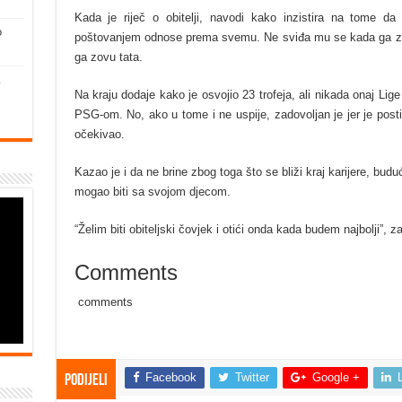
Kada je riječ o obitelji, navodi kako inzistira na tome da 
o
poštovanjem odnose prema svemu. Ne sviđa mu se kada ga zovu 
ga zovu tata.
Na kraju dodaje kako je osvojio 23 trofeja, ali nikada onaj Lig
PSG-om. No, ako u tome i ne uspije, zadovoljan je jer je posti
očekivao.
Kazao je i da ne brine zbog toga što se bliži kraj karijere, bud
mogao biti sa svojom djecom.
“Želim biti obiteljski čovjek i otići onda kada budem najbolji”, za
Comments
comments
Facebook
Twitter
Google +
Podijeli