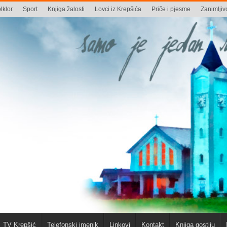
lklor
Sport
Knjiga žalosti
Lovci iz Krepšića
Priče i pjesme
Zanimljivo
TV Krepšić
Telefonski imenik
Linkovi
Kontakt
Knjiga gostiju