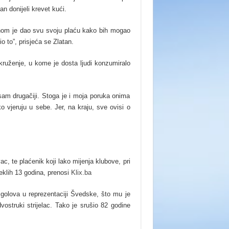
an donijeli krevet kući.
dnom je dao svu svoju plaću kako bih mogao
o to”, prisjeća se Zlatan.
ruženje, u kome je dosta ljudi konzumiralo
am drugačiji. Stoga je i moja poruka onima
 vjeruju u sebe. Jer, na kraju, sve ovisi o
c, te plaćenik koji lako mijenja klubove, pri
klih 13 godina, prenosi
Klix.ba
 golova u reprezentaciji Švedske, što mu je
ostruki strijelac. Tako je srušio 82 godine