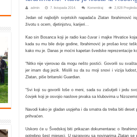
admin
7. listopada 2014.
Komentiraj
2,828 Pregleda
Jedan od najboljih svjetskih napadača Zlatan Ibrahimović i
životu s ocem, djetinjstvu, karijeri…
Kao sin Bosanca koji je radio kao čuvar i majke Hrvatice koja j
kada su mu bile dvije godine, Ibrahimović je prošao kroz tešk
kako mu je. Danas je moćni kapetan švedske reprezentacije ko
“Nitko nije vjerovao da mogu nešto postići. Govorili su svašta
jer imam dug jezik. Mislili su da su moji snovi i vizija ludo
Zlatan, piše britanski Guardian.
“Svi koji su govorili loše o meni, sada su zašutjeli i jedu svoj
čovjek koji je osvojio naslove prvaka sa klubovima u Nizozemsko
Navodi kako je gladan uspjeha i da smatra da treba biti deset p
prihvaćen.
Uskoro će u Švedskoj biti prikazan dokumentarac o Ibrahimo
potrebno šest mjeseci. U razgovoru sa novinarima Zlatan se p