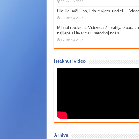
26. srpnja 2026.
Lila lila uoči Ilina, i dalje vjerni tradiciji – Vide
20. srpnja 2026.
Mihaela Šokić iz Vidovica 2. pratilja izbora za
najljepšu Hrvaticu u narodnoj nošnji
17. srpnja 2026.
Istaknuti video
Arhiva