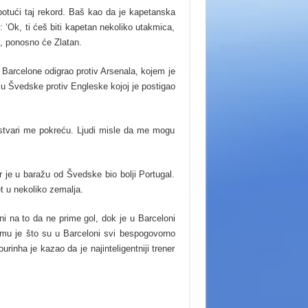
potući taj rekord. Baš kao da je kapetanska
 ‘Ok, ti ćeš biti kapetan nekoliko utakmica,
, ponosno će Zlatan.
u Barcelone odigrao protiv Arsenala, kojem je
esu Švedske protiv Engleske kojoj je postigao
 stvari me pokreću. Ljudi misle da me mogu
r je u baražu od Švedske bio bolji Portugal.
t u nekoliko zemalja.
rani na to da ne prime gol, dok je u Barceloni
lo mu je što su u Barceloni svi bespogovorno
urinha je kazao da je najinteligentniji trener