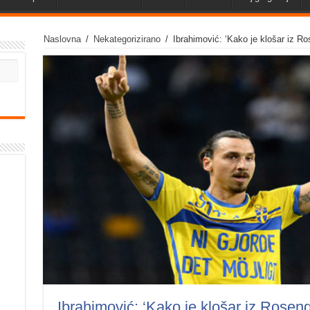
Naslovna
/
Nekategorizirano
/
Ibrahimović: ‘Kako je klošar iz R
Ibrahimović: ‘Kako je klošar iz Rosen