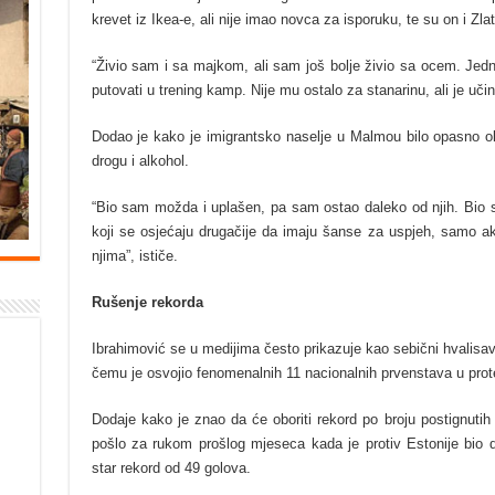
krevet iz Ikea-e, ali nije imao novca za isporuku, te su on i Zlat
“Živio sam i sa majkom, ali sam još bolje živio sa ocem. Je
putovati u trening kamp. Nije mu ostalo za stanarinu, ali je učini
Dodao je kako je imigrantsko naselje u Malmou bilo opasno ok
drogu i alkohol.
“Bio sam možda i uplašen, pa sam ostao daleko od njih. Bio s
koji se osjećaju drugačije da imaju šanse za uspjeh, samo ako
njima”, ističe.
Rušenje rekorda
Ibrahimović se u medijima često prikazuje kao sebični hvalisava
čemu je osvojio fenomenalnih 11 nacionalnih prvenstava u prote
Dodaje kako je znao da će oboriti rekord po broju postignutih
pošlo za rukom prošlog mjeseca kada je protiv Estonije bio dv
star rekord od 49 golova.