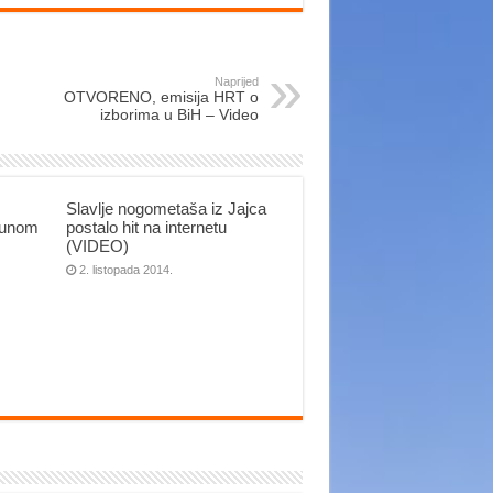
Naprijed
OTVORENO, emisija HRT o
izborima u BiH – Video
Slavlje nogometaša iz Jajca
epunom
postalo hit na internetu
(VIDEO)
2. listopada 2014.