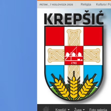
Religija
Kultura i Fo
PETAK , 7 KOLOVOZA 2026
Krepšić
Župa
Foto galerija