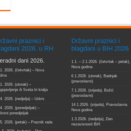
ržavni praznici i
Državni praznici i
lagdani 2026. u RH
blagdani u BiH 2026
eradni dani 2026.
1.1. – 2.1.2026. (četvrtak – petak),
Nova godina
 1. 2026. (četvrtak) –
Nova
dina
6.1.2026. (utorak), Badnjak
(pravoslavni)
 1. 2026. (utorak) –
gojavljenje ili Sveta tri kralja
7.1.2026. (srijeda), Božić
(pravoslavni)
 4. 2026. (nedjelja) – Uskrs
14.1.2026. (srijeda), Pravoslavna
 4. 2026. (ponedjeljak) –
Nova godina
krsni ponedjeljak
1.3.2026. (nedjelja), Dan
 5. 2026. (petak) – Praznik rada
nezavisnosti BiH