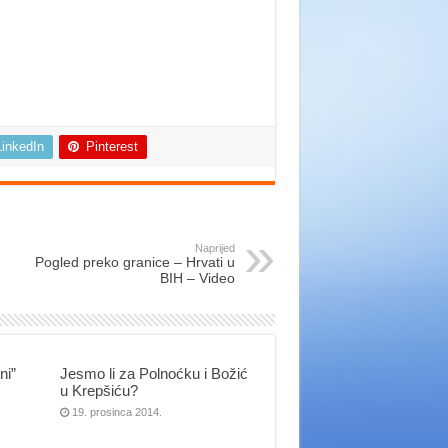
LinkedIn
Pinterest
Naprijed
Pogled preko granice – Hrvati u
BIH – Video
ni”
Jesmo li za Polnoćku i Božić
u Krepšiću?
19. prosinca 2014.