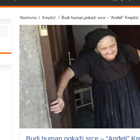
Naslovna
/
Krepšić
/
Budi human,pokaži srce – “Anđeli” Krepšić
Budi human,pokaži srce – “Anđeli” Kr