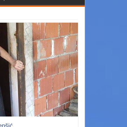
epšić