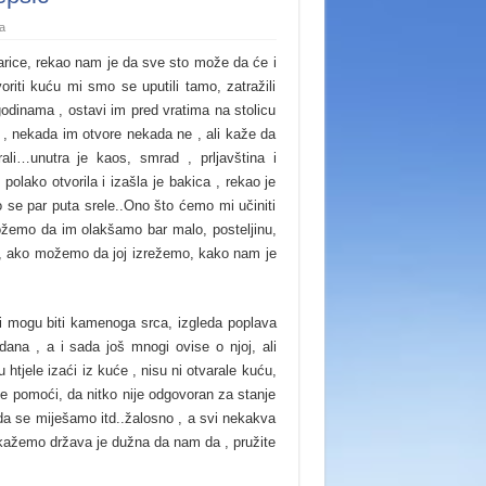
a
arice, rekao nam je da sve sto može da će i
riti kuću mi smo se uputili tamo, zatražili
godinama , ostavi im pred vratima na stolicu
h , nekada im otvore nekada ne , ali kaže da
ali
…unutra je kaos, smrad , prljavština i
olako otvorila i izašla je bakica , rekao je
 se par puta srele..Ono što ćemo mi učiniti
 možemo da im olakšamo bar malo, posteljinu,
voli, ako možemo da joj izrežemo, kako nam je
di mogu biti kamenoga srca, izgleda poplava
dana , a i sada još mnogi ovise o njoj, ali
u htjele izaći iz kuće , nisu ni otvarale kuću,
e pomoći, da nitko nije odgovoran za stanje
a se miješamo itd..žalosno , a svi nekakva
 kažemo država je dužna da nam da , pružite