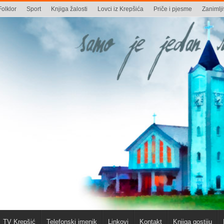
Folklor
Sport
Knjiga žalosti
Lovci iz Krepšića
Priče i pjesme
Zanimlji
TV Krepšić
Telefonski imenik
Linkovi
Kontakt
Knjiga gostiju