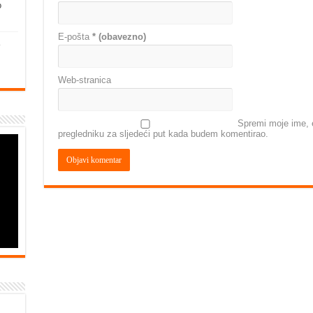
o
E-pošta
* (obavezno)
Web-stranica
Spremi moje ime, e
pregledniku za sljedeći put kada budem komentirao.