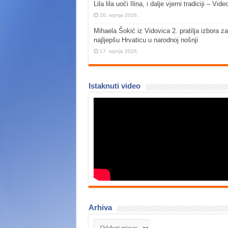
Lila lila uoči Ilina, i dalje vjerni tradiciji – Vide
20. srpnja 2026.
Mihaela Šokić iz Vidovica 2. pratilja izbora za
najljepšu Hrvaticu u narodnoj nošnji
17. srpnja 2026.
Istaknuti video
Arhiva
Arhiva