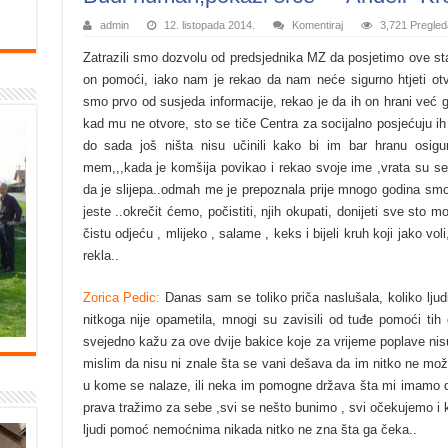
admin
12. listopada 2014.
Komentiraj
3,721 Pregled
Zatrazili smo dozvolu od predsjednika MZ da posjetimo ove st
on pomoći, iako nam je rekao da nam neće sigurno htjeti otvo
smo prvo od susjeda informacije, rekao je da ih on hrani već 
kad mu ne otvore, sto se tiče Centra za socijalno posjećuju i
do sada još ništa nisu učinili kako bi im bar hranu osigur
mem,,,kada je komšija povikao i rekao svoje ime ,vrata su se p
da je slijepa..odmah me je prepoznala prije mnogo godina smo
jeste ..okrečit ćemo, počistiti, njih okupati, donijeti sve sto
čistu odjeću , mlijeko , salame , keks i bijeli kruh koji jako 
rekla..
Zorica Pedic
:
Danas sam se toliko priča naslušala, koliko lju
nitkoga nije opametila, mnogi su zavisili od tuđe pomoći tih 
svejedno kažu za ove dvije bakice koje za vrijeme poplav
e nis
mislim da nisu ni znale šta se vani dešava da im nitko ne mož
u kome se nalaze, ili neka im pomogne država šta mi imamo d
prava tražimo za sebe ,svi se nešto bunimo , svi očekujemo i
ljudi pomoć nemoćnima nikada nitko ne zna šta ga čeka..