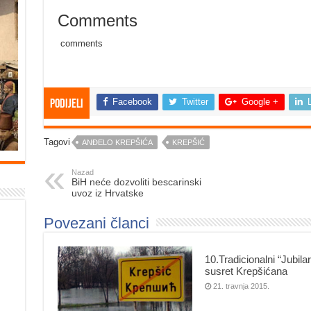
Comments
comments
Facebook
Twitter
Google +
Podijeli
Tagovi
ANĐELO KREPŠIĆA
KREPŠIĆ
Nazad
BiH neće dozvoliti bescarinski
uvoz iz Hrvatske
Povezani članci
10.Tradicionalni “Jubilar
susret Krepšićana
21. travnja 2015.