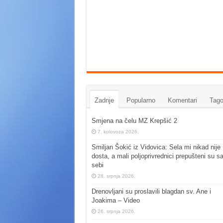
Zadnje
Popularno
Komentari
Tago
Smjena na čelu MZ Krepšić 2
7. kolovoza 2026.
Smiljan Šokić iz Vidovica: Sela mi nikad nije
dosta, a mali poljoprivrednici prepušteni su s
sebi
28. srpnja 2026.
Drenovljani su proslavili blagdan sv. Ane i
Joakima – Video
26. srpnja 2026.