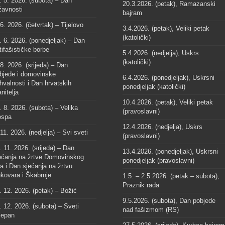
. 5. 2026. (subota) – Dan
20.3.2026. (petak), Ramazanski
žavnosti
bajram
 6. 2026. (četvrtak) – Tijelovo
3.4.2026. (petak), Veliki petak
(katolički)
. 6. 2026. (ponedjeljak) – Dan
tifašističke borbe
5.4.2026. (nedjelja), Uskrs
(katolički)
 8. 2026. (srijeda) – Dan
bjede i domovinske
6.4.2026. (ponedjeljak), Uskrsni
hvalnosti i Dan hrvatskih
ponedjeljak (katolički)
anitelja
10.4.2026. (petak), Veliki petak
. 8. 2026. (subota) – Velika
(pravoslavni)
spa
12.4.2026. (nedjelja), Uskrs
 11. 2026. (nedjelja) – Svi sveti
(pravoslavni)
. 11. 2026. (srijeda) – Dan
13.4.2026. (ponedjeljak), Uskrsni
ećanja na žrtve Domovinskog
ponedjeljak (pravoslavni)
ta i Dan sjećanja na žrtvu
kovara i Škabrnje
1.5. – 2.5.2026. (petak – subota),
Praznik rada
. 12. 2026. (petak) – Božić
9.5.2026. (subota), Dan pobjede
. 12. 2026. (subota) – Sveti
nad fašizmom (RS)
jepan