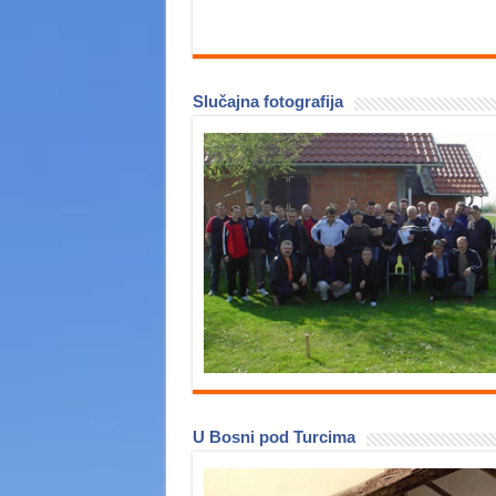
Slučajna fotografija
U Bosni pod Turcima