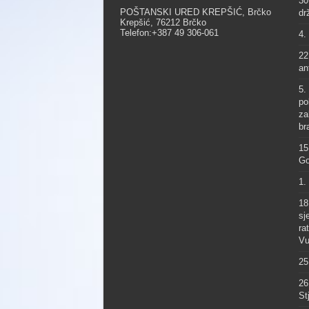
30
POŠTANSKI URED KREPŠIĆ, Brčko
dr
Krepšić, 76212 Brčko
Telefon:+387 49 306-061
4.
22
an
5.
po
za
br
15
Go
1.
18
sj
ra
Vu
25
26
St