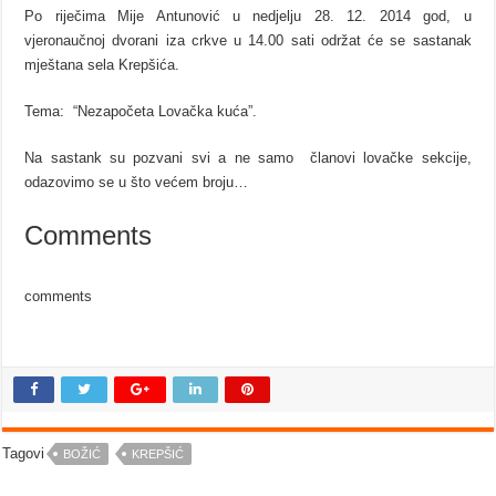
Po riječima Mije Antunović u nedjelju 28. 12. 2014 god, u
vjeronaučnoj dvorani iza crkve u 14.00 sati održat će se sastanak
mještana sela Krepšića.
Tema: “Nezapočeta Lovačka kuća”.
Na sastank su pozvani svi a ne samo članovi lovačke sekcije,
odazovimo se u što većem broju…
Comments
comments
Tagovi
BOŽIĆ
KREPŠIĆ