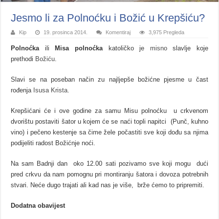
Jesmo li za Polnoćku i Božić u Krepšiću?
Kip
19. prosinca 2014.
Komentiraj
3,975 Pregleda
Polnoćka
ili
Misa polnoćka
katoličko je
misno
slavlje koje
prethodi
Božiću
.
Slavi se na poseban način zu najljepše božićne pjesme u čast
rođenja
Isusa Krista
.
Krepšićani će i ove godine za samu Misu polnoćku u crkvenom
dvorištu postaviti šator u kojem će se naći topli napitci (Punč, kuhno
vino) i pečeno kestenje sa čime žele počastiti sve koji dođu sa njima
podijeliti radost Božićnje noći.
Na sam Badnji dan oko 12.00 sati pozivamo sve koji mogu dući
pred crkvu da nam pomognu pri montiranju šatora i dovoza potrebnih
stvari. Neće dugo trajati ali kad nas je više, brže ćemo to pripremiti.
Dodatna obavijest