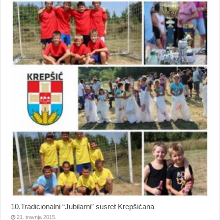
10.Tradicionalni “Jubilarni” susret Krepšićana
21. travnja 2015.