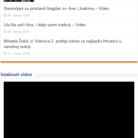
Drenovljani su proslavili blagdan sv. Ane i Joakima – Video
26. srpnja 2026.
Lila lila uoči Ilina, i dalje vjerni tradiciji – Video
20. srpnja 2026.
Mihaela Šokić iz Vidovica 2. pratilja izbora za najljepšu Hrvaticu u
narodnoj nošnji
17. srpnja 2026.
Istaknuti video