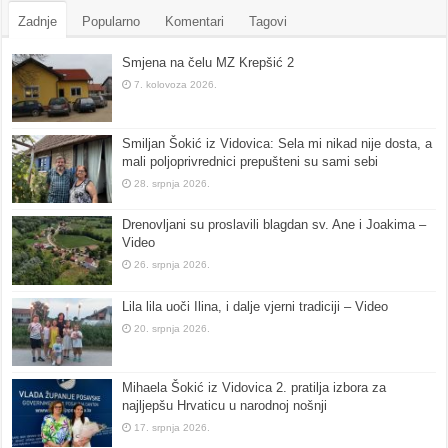
Zadnje
Popularno
Komentari
Tagovi
Smjena na čelu MZ Krepšić 2
7. kolovoza 2026.
Smiljan Šokić iz Vidovica: Sela mi nikad nije dosta, a
mali poljoprivrednici prepušteni su sami sebi
28. srpnja 2026.
Drenovljani su proslavili blagdan sv. Ane i Joakima –
Video
26. srpnja 2026.
Lila lila uoči Ilina, i dalje vjerni tradiciji – Video
20. srpnja 2026.
Mihaela Šokić iz Vidovica 2. pratilja izbora za
najljepšu Hrvaticu u narodnoj nošnji
17. srpnja 2026.