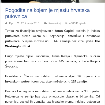
Pogodite na kojem je mjestu hrvatska
putovnica
Kip
17. travnja 2015.
Komentiraj
4,313 Pregleda
Tvrtka za financijsko savjetovanje
Arton Capital
kreirala je indeks
putovnica
prema kojem su ”najmoćnije”
američke i britanske
putovnice
. S njima možete ući u 147 zemalja bez vize, javlja
The
Washington Post
.
Drugo mjesto dijele Francuska, Južna Koreja i Njemačka, s čijim
putovnicama bez vize možete ući u 145 zemalja, a treće Italija i
Švedska.
Hrvatska
s Čileom na indeksu putovnica dijeli 19. mjesto i s
hrvatskom putovnicom bez vize
možete ući
u 124 zemlje
.
Bosna i Hercegovina na indeksu putovnica nalazi se na 38. mjestu.
Putovnica te zemlje bez vize omogućuje ulazak u 94 zemlje. Od
putovnica susjednih zemalja, iza hrvatske prema indeksu putovnica