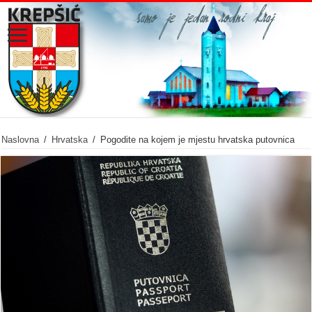
Naslovna
/
Hrvatska
/
Pogodite na kojem je mjestu hrvatska putovnica