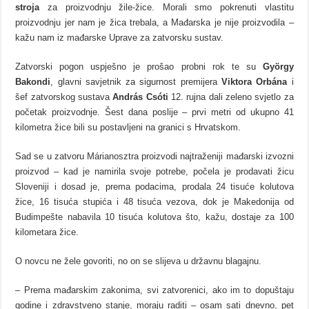
stroja
za proizvodnju žile-žice. Morali smo pokrenuti vlastitu
proizvodnju jer nam je žica trebala, a Mađarska je nije proizvodila –
kažu nam iz mađarske Uprave za zatvorsku sustav.
Zatvorski pogon uspješno je prošao probni rok te su
György
Bakondi
, glavni savjetnik za sigurnost premijera
Viktora Orbána
i
šef zatvorskog sustava
András Csóti
12. rujna dali zeleno svjetlo za
početak proizvodnje. Šest dana poslije – prvi metri od ukupno 41
kilometra žice bili su postavljeni na granici s Hrvatskom.
Sad se u zatvoru Márianosztra proizvodi najtraženiji mađarski izvozni
proizvod – kad je namirila svoje potrebe, počela je prodavati žicu
Sloveniji i dosad je, prema podacima, prodala 24 tisuće kolutova
žice, 16 tisuća stupića i 48 tisuća vezova, dok je Makedonija od
Budimpešte nabavila 10 tisuća kolutova što, kažu, dostaje za 100
kilometara žice.
O novcu ne žele govoriti, no on se slijeva u državnu blagajnu.
– Prema mađarskim zakonima, svi zatvorenici, ako im to dopuštaju
godine i zdravstveno stanje, moraju raditi – osam sati dnevno, pet