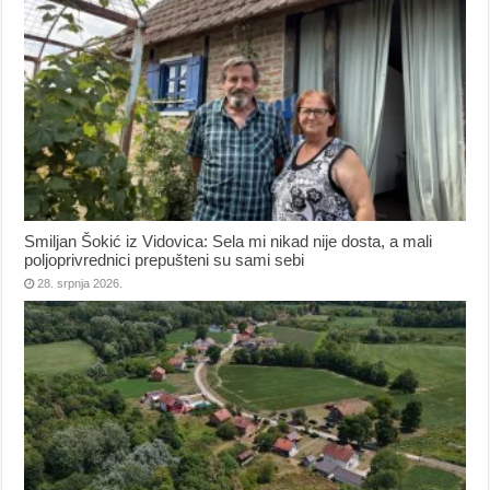
Smiljan Šokić iz Vidovica: Sela mi nikad nije dosta, a mali
poljoprivrednici prepušteni su sami sebi
28. srpnja 2026.