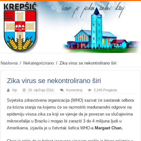
Naslovna
/
Nekategorizirano
/
Zika virus se nekontrolirano širi
Zika virus se nekontrolirano širi
Kip
29. siječnja 2016.
Komentiraj
2,349 Pregleda
Svjetska zdravstvena organizacija (WHO) sazvat će sastanak odbora
za krizna stanja na kojemu će se razmotriti međunarodni odgovor na
epidemiju virusa zika za koji se vjeruje da je povezan sa slučajevima
mikrocefalije u Brazilu i mogao bi zaraziti 3 do 4 milijuna ljudi u
Amerikama, izjavila je u četvrtak šefica WHO-a
Margaet Chan.