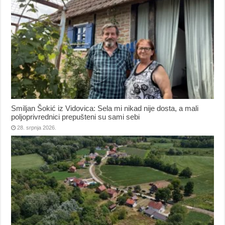
Smiljan Šokić iz Vidovica: Sela mi nikad nije dosta, a mali
poljoprivrednici prepušteni su sami sebi
28. srpnja 2026.