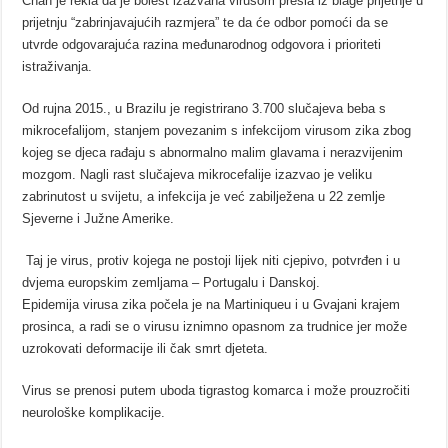
Chan je rekla da je bolest izazvana virusom prešla iz blage prijetnje u
prijetnju “zabrinjavajućih razmjera” te da će odbor pomoći da se
utvrde odgovarajuća razina međunarodnog odgovora i prioriteti
istraživanja.
Od rujna 2015., u Brazilu je registrirano 3.700 slučajeva beba s
mikrocefalijom, stanjem povezanim s infekcijom virusom zika zbog
kojeg se djeca rađaju s abnormalno malim glavama i nerazvijenim
mozgom. Nagli rast slučajeva mikrocefalije izazvao je veliku
zabrinutost u svijetu, a infekcija je već zabilježena u 22 zemlje
Sjeverne i Južne Amerike.
Taj je virus, protiv kojega ne postoji lijek niti cjepivo, potvrđen i u
dvjema europskim zemljama – Portugalu i Danskoj.
Epidemija virusa zika počela je na Martiniqueu i u Gvajani krajem
prosinca, a radi se o virusu iznimno opasnom za trudnice jer može
uzrokovati deformacije ili čak smrt djeteta.
Virus se prenosi putem uboda tigrastog komarca i može prouzročiti
neurološke komplikacije.