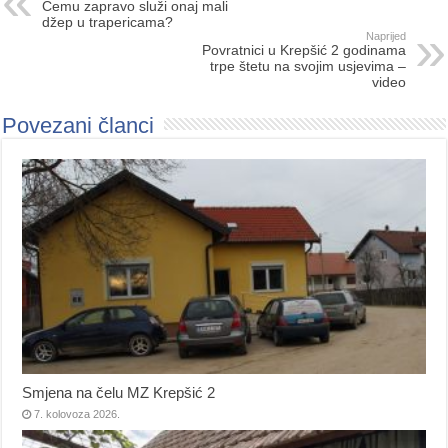
Čemu zapravo služi onaj mali
džep u trapericama?
Naprijed
Povratnici u Krepšić 2 godinama
trpe štetu na svojim usjevima –
video
Povezani članci
Smjena na čelu MZ Krepšić 2
7. kolovoza 2026.