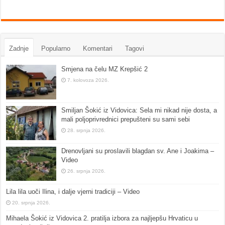
Zadnje
Popularno
Komentari
Tagovi
Smjena na čelu MZ Krepšić 2
7. kolovoza 2026.
Smiljan Šokić iz Vidovica: Sela mi nikad nije dosta, a
mali poljoprivrednici prepušteni su sami sebi
28. srpnja 2026.
Drenovljani su proslavili blagdan sv. Ane i Joakima –
Video
26. srpnja 2026.
Lila lila uoči Ilina, i dalje vjerni tradiciji – Video
20. srpnja 2026.
Mihaela Šokić iz Vidovica 2. pratilja izbora za najljepšu Hrvaticu u