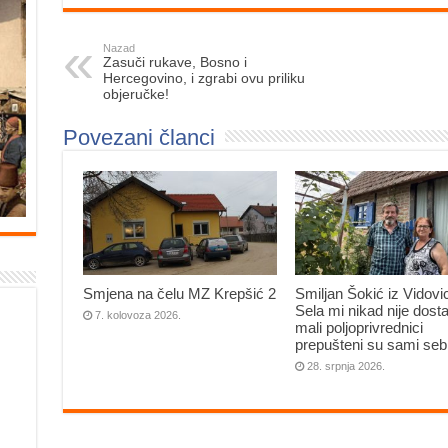
Nazad
Zasuči rukave, Bosno i
Hercegovino, i zgrabi ovu priliku
objeručke!
Povezani članci
Smjena na čelu MZ Krepšić 2
Smiljan Šokić iz Vidovi
Sela mi nikad nije dosta
7. kolovoza 2026.
mali poljoprivrednici
prepušteni su sami seb
28. srpnja 2026.