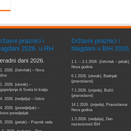
ržavni praznici i
Državni praznici i
lagdani 2026. u RH
blagdani u BiH 2026
eradni dani 2026.
1.1. – 2.1.2026. (četvrtak – petak),
Nova godina
 1. 2026. (četvrtak) –
Nova
dina
6.1.2026. (utorak), Badnjak
(pravoslavni)
 1. 2026. (utorak) –
gojavljenje ili Sveta tri kralja
7.1.2026. (srijeda), Božić
(pravoslavni)
 4. 2026. (nedjelja) – Uskrs
14.1.2026. (srijeda), Pravoslavna
 4. 2026. (ponedjeljak) –
Nova godina
krsni ponedjeljak
1.3.2026. (nedjelja), Dan
 5. 2026. (petak) – Praznik rada
nezavisnosti BiH