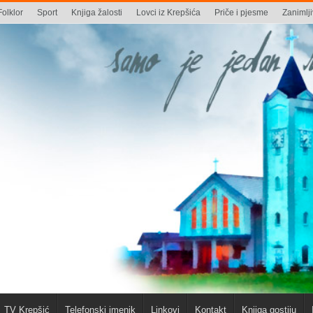
Folklor
Sport
Knjiga žalosti
Lovci iz Krepšića
Priče i pjesme
Zanimlji
TV Krepšić
Telefonski imenik
Linkovi
Kontakt
Knjiga gostiju