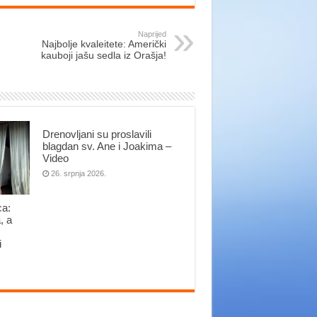
Naprijed
Najbolje kvaleitete: Američki
kauboji jašu sedla iz Orašja!
Drenovljani su proslavili
blagdan sv. Ane i Joakima –
Video
26. srpnja 2026.
ca:
, a
i