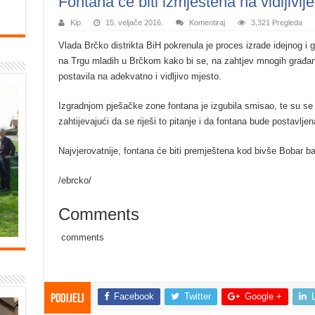
Fontana će biti izmještena na vidljivij
Kip
15. veljače 2016.
Komentiraj
3,321 Pregleda
Vlada Brčko distrikta BiH pokrenula je proces izrade idejnog i 
na Trgu mladih u Brčkom kako bi se, na zahtjev mnogih građan
postavila na adekvatno i vidljivo mjesto.
Izgradnjom pješačke zone fontana je izgubila smisao, te su se 
zahtijevajući da se riješi to pitanje i da fontana bude postavljen
Najvjerovatnije, fontana će biti premještena kod bivše Bobar b
/ebrcko/
Comments
comments
Facebook
Twitter
Google +
Podijeli