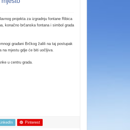
e mjesto
glavnog projekta za izgradnju fontane Ribica
a, konačno brčanska fontana i simbol grada
mnogi građani Brčkog žalili na taj postupak
a na mjestu gdje će biti uočljiva.
anke u centru grada.
LinkedIn
Pinterest