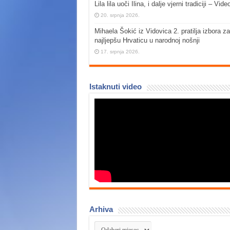
Lila lila uoči Ilina, i dalje vjerni tradiciji – Vide
20. srpnja 2026.
Mihaela Šokić iz Vidovica 2. pratilja izbora za
najljepšu Hrvaticu u narodnoj nošnji
17. srpnja 2026.
Istaknuti video
Arhiva
Arhiva