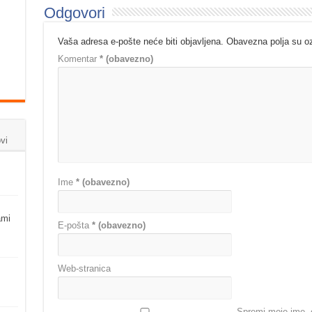
Odgovori
Vaša adresa e-pošte neće biti objavljena.
Obavezna polja su 
Komentar
* (obavezno)
vi
Ime
* (obavezno)
ami
E-pošta
* (obavezno)
Web-stranica
Spremi moje ime, e