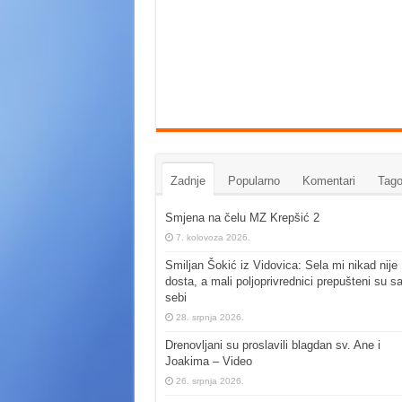
Zadnje
Popularno
Komentari
Tago
Smjena na čelu MZ Krepšić 2
7. kolovoza 2026.
Smiljan Šokić iz Vidovica: Sela mi nikad nije
dosta, a mali poljoprivrednici prepušteni su s
sebi
28. srpnja 2026.
Drenovljani su proslavili blagdan sv. Ane i
Joakima – Video
26. srpnja 2026.