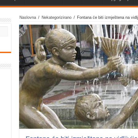
Naslovna
/
Nekategorizirano
/
Fontana će biti izmještena na vidlj