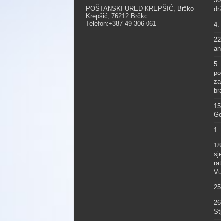
30
POŠTANSKI URED KREPŠIĆ, Brčko
dr
Krepšić, 76212 Brčko
Telefon:+387 49 306-061
4.
22
an
5.
po
za
br
15
Go
1.
18
sj
ra
Vu
25
26
St