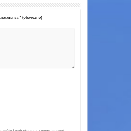
označena sa
* (obavezno)
-poštu i web-stranicu u ovom internet