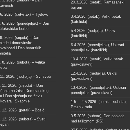
. 5. 2026. (subota) – Dan
20.3.2026. (petak), Ramazanski
žavnosti
bajram
 6. 2026. (četvrtak) – Tijelovo
3.4.2026. (petak), Veliki petak
(katolički)
. 6. 2026. (ponedjeljak) – Dan
tifašističke borbe
5.4.2026. (nedjelja), Uskrs
(katolički)
 8. 2026. (srijeda) – Dan
bjede i domovinske
6.4.2026. (ponedjeljak), Uskrsni
hvalnosti i Dan hrvatskih
ponedjeljak (katolički)
anitelja
10.4.2026. (petak), Veliki petak
. 8. 2026. (subota) – Velika
(pravoslavni)
spa
12.4.2026. (nedjelja), Uskrs
 11. 2026. (nedjelja) – Svi sveti
(pravoslavni)
. 11. 2026. (srijeda) – Dan
13.4.2026. (ponedjeljak), Uskrsni
ećanja na žrtve Domovinskog
ponedjeljak (pravoslavni)
ta i Dan sjećanja na žrtvu
kovara i Škabrnje
1.5. – 2.5.2026. (petak – subota),
Praznik rada
. 12. 2026. (petak) – Božić
9.5.2026. (subota), Dan pobjede
. 12. 2026. (subota) – Sveti
nad fašizmom (RS)
jepan