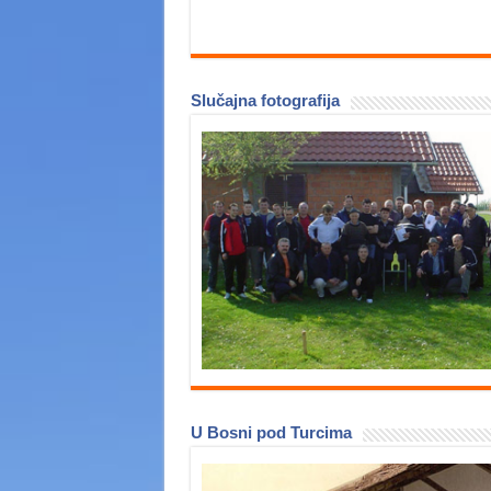
Slučajna fotografija
U Bosni pod Turcima