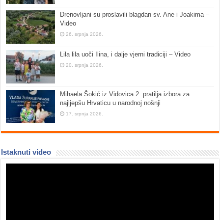
Drenovljani su proslavili blagdan sv. Ane i Joakima –
Video
26. srpnja 2026.
Lila lila uoči Ilina, i dalje vjerni tradiciji – Video
20. srpnja 2026.
Mihaela Šokić iz Vidovica 2. pratilja izbora za
najljepšu Hrvaticu u narodnoj nošnji
17. srpnja 2026.
Istaknuti video