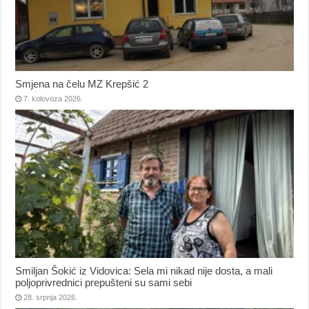
Smjena na čelu MZ Krepšić 2
7. kolovoza 2026.
Smiljan Šokić iz Vidovica: Sela mi nikad nije dosta, a mali
poljoprivrednici prepušteni su sami sebi
28. srpnja 2026.