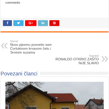
comments
Nazad
Novu pjesmu posvetio sam
Ćorlukinom krvavom čelu i
Srninim suzama
Naprijed
RONALDO OTKRIO ZAŠTO
NIJE SLAVIO
Povezani članci