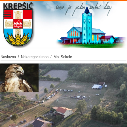
Naslovna
/
Nekategorizirano
/
Moj Sokole