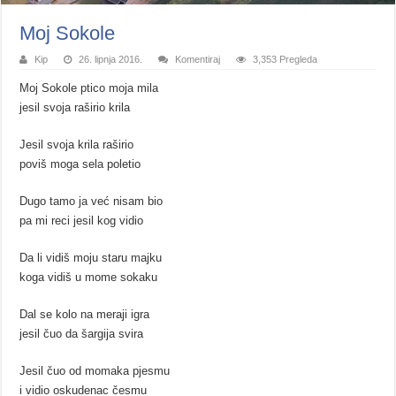
Moj Sokole
Kip
26. lipnja 2016.
Komentiraj
3,353 Pregleda
Moj Sokole ptico moja mila
jesil svoja raširio krila
Jesil svoja krila raširio
poviš moga sela poletio
Dugo tamo ja već nisam bio
pa mi reci jesil kog vidio
Da li vidiš moju staru majku
koga vidiš u mome sokaku
Dal se kolo na meraji igra
jesil čuo da šargija svira
Jesil čuo od momaka pjesmu
i vidio oskudenac česmu