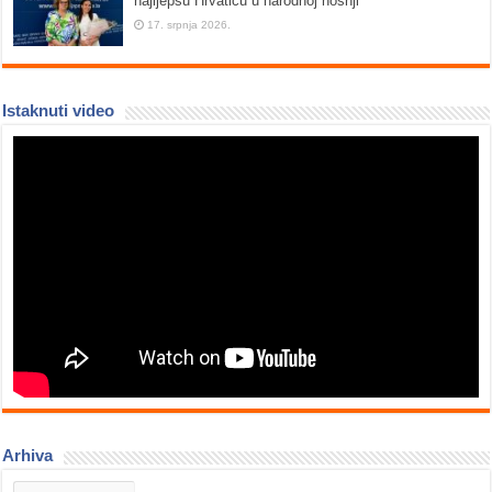
najljepšu Hrvaticu u narodnoj nošnji
17. srpnja 2026.
Istaknuti video
Arhiva
Arhiva