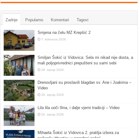
Zadnje
Popularno
Komentari
Tagovi
Smjena na čelu MZ Krepšić 2
7. kolovoza 2026.
Smiljan Šokić iz Vidovica: Sela mi nikad nije dosta, a
mali poljoprivrednici prepušteni su sami sebi
28. srpnja 2026.
Drenovljani su proslavili blagdan sv. Ane i Joakima –
Video
26. srpnja 2026.
Lila lila uoči Ilina, i dalje vjerni tradiciji – Video
20. srpnja 2026.
Mihaela Šokić iz Vidovica 2. pratilja izbora za