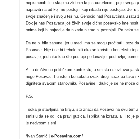
nepismenih ili u skupinu zlobnih koji s određenim, prije svega
napraviti narod koji ne postoji i koji nikada nije postojao. Je
svoje značenje i svoju težinu. Genocid nad Posavcima u ratu 1
Dok je nas Posavaca još živih svoje dično posavsko ime nosit 
onima koji bi najradije da nikada nismo ni postojali. Pa neka se
Da ne bi bilo zabune, jer u medijima se mogu pročitati i teze d
Posavce. Nije i ne bi trebalo biti ako se koristi u kontekstu t
posavlje, jednako kao što postoje podunavlje, podravlje, pomorav
Ali u društveno-političkom kontekstu, u smislu oslovljavanja s
nego Posavac. I u istom kontekstu svaki drugi izraz pa tako i
digniteta svakom stanovniku Posavine i drukčije se ne može ob
P.S.
Točka je stavljena na kraju, što znači da Posavci na ovu tem
smislu da se od lica pravi guzica. Isprika na izrazu, ali i to je 
je nedvosmislen!
/Ivan Stanić |
e-Posavina.com/