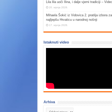
Lila lila uoči Ilina, i dalje vjerni tradiciji – Vide
20. srpnja 2026.
Mihaela Šokić iz Vidovica 2. pratilja izbora za
najljepšu Hrvaticu u narodnoj nošnji
17. srpnja 2026.
Istaknuti video
Arhiva
Arhiva