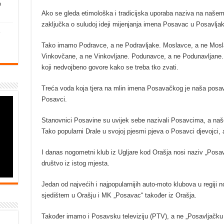
o
Ako se gleda etimološka i tradicijska uporaba naziva na naše
zaključka o suludoj ideji mijenjanja imena Posavac u Posavljak
Tako imamo Podravce, a ne Podravljake. Moslavce, a ne Mosla
Vinkovčane, a ne Vinkovljane. Podunavce, a ne Podunavljane… 
koji nedvojbeno govore kako se treba tko zvati.
Treća voda koja tjera na mlin imena Posavačkog je naša posavs
Posavci.
Stanovnici Posavine su uvijek sebe nazivali Posavcima, a naše
Tako popularni Drale u svojoj pjesmi pjeva o Posavci djevojci, 
I danas nogometni klub iz Ugljare kod Orašja nosi naziv „Posa
društvo iz istog mjesta.
Jedan od najvećih i najpopularnijih auto-moto klubova u regiji
sjedištem u Orašju i MK „Posavac“ također iz Orašja.
Također imamo i Posavsku televiziju (PTV), a ne „Posavljačku te