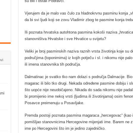
su bili i ostali Podravci.
Vjerujem da je malo vas čulo za hladnokrvnu pasminu konja „vlad
da bi svi ljudi koji se zovu Vladimir zbog te pasmine konja treba
Ili poznata hrvatska autohtona pasmina kokoši naziva „hrvatica“
stanovništva Hrvatske i sve Hrvatice u svijetu?
Veliki je broj pasminskih naziva raznih vrsta životinja koje su
područjima (toponimima) iz kojih potječu i sl. i nikomu nije pal
vi
ili imena stanovnika tih područja.
Dalmatinac je svatko tko nam dolazi s područja Dalmacije. Bi
magarac ili bilo tko drugi. Nekada određene pasmine dobiju i sl
što uopće nije neuobičajeno. Nikada do sada nikomu nije pada
ami
bi promijenio ime nekoj vrsti (ljudima ili životinjama) osim feno
Posavce preimenuju u Posavljake.
Premda postoji poznata pasmina magaraca „hercegovac“ (kao i so
pomišljao stanovnicima Hercegovine mijenjati ime. Barem ne z
ime po Hercegovini što im je jedino zajedničko.