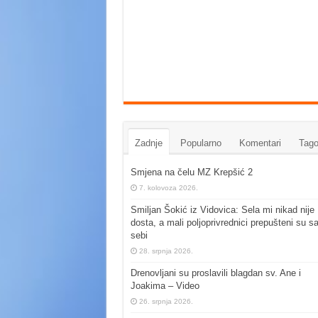
Zadnje
Popularno
Komentari
Tago
Smjena na čelu MZ Krepšić 2
7. kolovoza 2026.
Smiljan Šokić iz Vidovica: Sela mi nikad nije
dosta, a mali poljoprivrednici prepušteni su s
sebi
28. srpnja 2026.
Drenovljani su proslavili blagdan sv. Ane i
Joakima – Video
26. srpnja 2026.