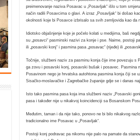
preimenovanje naziva Posavac u „Posavljak“ išlo u tom smjeru.
način radili Posavcima o glavi. A izraz „Posavljak“ bi došao kao 
okolnosti koje bi Posavce izbrisalo sa svih zemljovida kao da ne
Idiotsko objašnjenje koje je počelo kolati u medijima, baš negd
su „posavci“ pasminski nazivi za konje i pse. Naime, postoji 
ili „posavski konj“ i pasmina pasa „posavac“ (rijeđe) ili „posavs
Točnije, službeni naziv za pasminu konja čije ime povezuju s 
ga zovu i posavski konj, posavski bušak i posavec. Pasmina
Posavinom nego je hrvatska autohtona pasmina konja čiji se uz
Sisačko-moslavačke i Zagrebačke županije gdje se i danas naj
Isto tako pasmina pasa koja ima službeni naziv „Posavski gon
pasa i također nije u nikakvoj koincidenciji sa Bosanskom Po
Međutim, taman i da nije tako, ponovo ne bi bilo nikakvog razl
tradicionalno ime Posavac u „Posavljak“.
Postoji konj podravac pa nikomu nije palo na pamate da stano