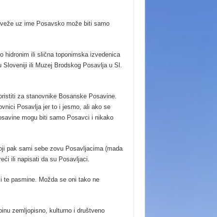
 se veže uz ime Posavsko može biti samo
ao hidronim ili slična toponimska izvedenica
Sloveniji ili Muzej Brodskog Posavlja u Sl.
oristiti za stanovnike Bosanske Posavine.
nici Posavlja jer to i jesmo, ali ako se
osavine mogu biti samo Posavci i nikako
koji pak sami sebe zovu Posavljacima (mada
ći ili napisati da su Posavljaci.
ci te pasmine. Možda se oni tako ne
upinu zemljopisno, kulturno i društveno