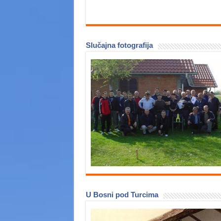
Slučajna fotografija
U Bosni pod Turcima