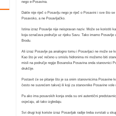
nego e-Posavina.
Dakle nije riječ o Posavlju nego je riječ o Posavini i sve što
Posavsko, a ne Posavljačko.
Istina izraz Posavlje nije neispravan naziv. Može se koristiti k
koja označava područje uz rijeku Savu. Tako imamo Posavlje u 
Brodu.
Ali izraz Posavlje pa analogno tomu i Posavljaci ne može se k
Kao što je već rečeno u smislu hidronima mi možemo biti stanov
misli na područje regije Bosanska Posavina onda stanovnici P
drukčije.
Postavit će se pitanje što je sa onim stanovnicima Posavine 
često ne susrećem takve) ili koji za stanovnike Posavine vole re
Pa ako ima posavskih konja onda su oni autentični predstavni
osjećaju, ali tako izgledaju.
Svi drugi koji koriste izraz Posavljak radije treba svrstati u sk