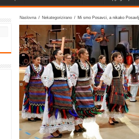
Naslovna
/
Nekategorizirano
/
Mi smo Posavci, a nikako Posavlj