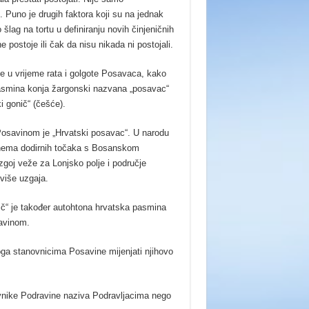
 Puno je drugih faktora koji su na jednak
šlag na tortu u definiranju novih činjeničnih
 postoje ili čak da nisu nikada ni postojali.
je u vrijeme rata i golgote Posavaca, kako
pasmina konja žargonski nazvana „posavac“
ki gonič“ (češće).
Posavinom je „Hrvatski posavac“. U narodu
 nema dodirnih točaka s Bosanskom
goj veže za Lonjsko polje i područje
više uzgaja.
ič“ je također autohtona hrvatska pasmina
savinom.
oga stanovnicima Posavine mijenjati njihovo
vnike Podravine naziva Podravljacima nego