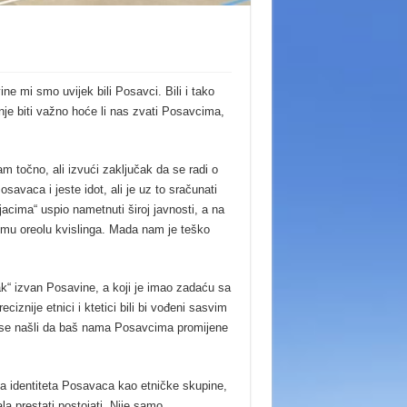
ne mi smo uvijek bili Posavci. Bili i tako
e biti važno hoće li nas zvati Posavcima,
 točno, ali izvući zaključak da se radi o
savaca i jeste idot, ali je uz to sračunati
jacima“ uspio nametnuti široj javnosti, a na
i mu oreolu kvislinga. Mada nam je teško
ak“ izvan Posavine, a koji je imao zadaću sa
ciznije etnici i ktetici bili bi vođeni sasvim
u se našli da baš nama Posavcima promijene
ja identiteta Posavaca kao etničke skupine,
la prestati postojati. Nije samo