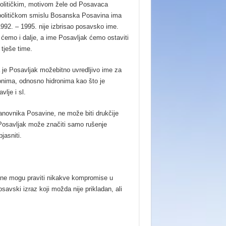
 političkim, motivom žele od Posavaca
r u političkom smislu Bosanska Posavina ima
992. – 1995. nije izbrisao posavsko ime.
ćemo i dalje, a ime Posavljak ćemo ostaviti
 tješe time.
a je Posavljak možebitno uvredljivo ime za
oponima, odnosno hidronima kao što je
lje i sl.
tanovnika Posavine, ne može biti drukčije
 Posavljak može značiti samo rušenje
jasniti.
u ne mogu praviti nikakve kompromise u
posavski izraz koji možda nije prikladan, ali