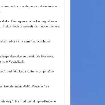
m širem području onda ponovo dolazimo do
.
vljake. Hercegovce, a ne Hercegovljance.
I tako mogli bi navesti još mnogo primjera
ka tradicija i mi sami kao autohtoni
 lijepe djevojke su uvijek bile Posavke.
a na o Posavljanki.
vac“. Jednako kao i Kulturno umjetničko
 nosi također naziv AMK „Posavac“ sa
leviziju“. Pa i naš portal nije e-Posavlje