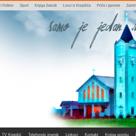
i Folklor
Sport
Knjiga žalosti
Lovci iz Krepšića
Priče i pjesme
Zaniml
TV Krepšić
Telefonski imenik
Linkovi
Kontakt
Knjiga gostiju