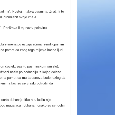
imir“. Postoji i takva pasmina. Znači li to
li promijenit svoje ime?!
. Ponižava li taj naziv polovinu
 dobile imena po uzgajivačima, zemljiopisnim
o na pamet da zbog toga mijenja imena ljudi
o on čovjek, pas (u pasminskom smislu),
užbeni naziv po podneblju iz kojeg dolaze
lo na pamet da mu ta osnova bude razlog da
menima koji su se vraški potrudili da
rta duhana) nitko ni u ludilu nije
bog magaraca i duhana. Ionako su svi dobili