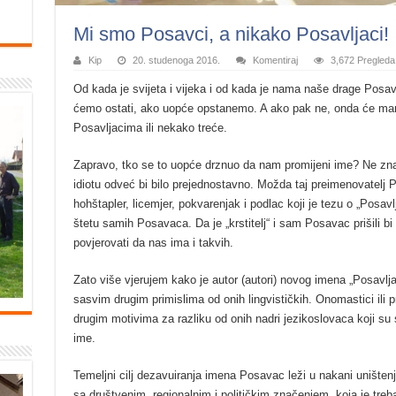
Mi smo Posavci, a nikako Posavljaci!
Kip
20. studenoga 2016.
Komentiraj
3,672 Pregleda
Od kada je svijeta i vijeka i od kada je nama naše drage Posavi
ćemo ostati, ako uopće opstanemo. A ako pak ne, onda će manj
Posavljacima ili nekako treće.
Zapravo, tko se to uopće drznuo da nam promijeni ime? Ne znam
idiotu odveć bi bilo prejednostavno. Možda taj preimenovatelj Po
hohštapler, licemjer, pokvarenjak i podlac koji je tezu o „Posavl
štetu samih Posavaca. Da je „krstitelj“ i sam Posavac prišili b
povjerovati da nas ima i takvih.
Zato više vjerujem kako je autor (autori) novog imena „Posavlj
sasvim drugim primislima od onih lingvističkih. Onomastici ili pre
drugim motivima za razliku od onih nadri jezikoslovaca koji s
ime.
Temeljni cilj dezavuiranja imena Posavac leži u nakani uništen
sa društvenim, regionalnim i političkim značenjem, koja je treba