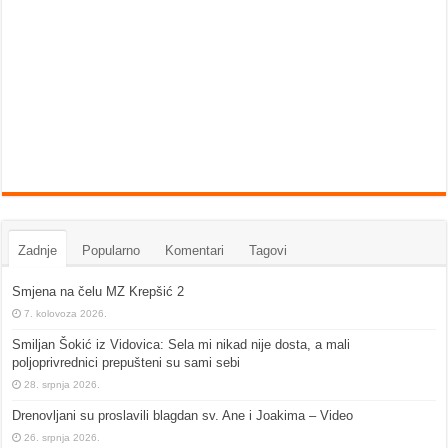
Zadnje
Popularno
Komentari
Tagovi
Smjena na čelu MZ Krepšić 2
7. kolovoza 2026.
Smiljan Šokić iz Vidovica: Sela mi nikad nije dosta, a mali
poljoprivrednici prepušteni su sami sebi
28. srpnja 2026.
Drenovljani su proslavili blagdan sv. Ane i Joakima – Video
26. srpnja 2026.