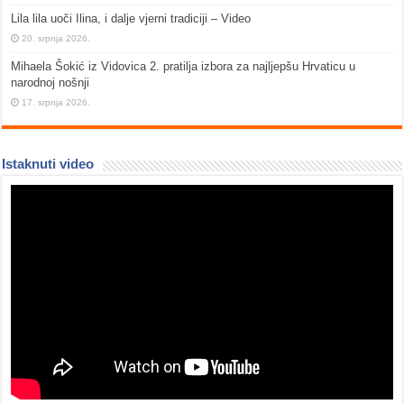
Lila lila uoči Ilina, i dalje vjerni tradiciji – Video
20. srpnja 2026.
Mihaela Šokić iz Vidovica 2. pratilja izbora za najljepšu Hrvaticu u
narodnoj nošnji
17. srpnja 2026.
Istaknuti video