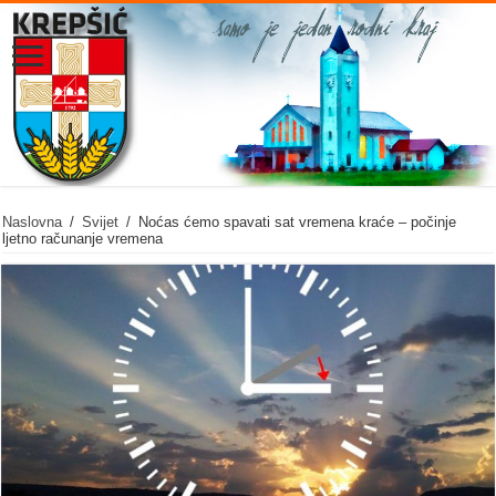
Naslovna
/
Svijet
/
Noćas ćemo spavati sat vremena kraće – počinje
ljetno računanje vremena