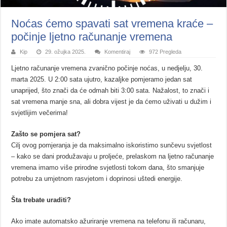
Noćas ćemo spavati sat vremena kraće –
počinje ljetno računanje vremena
Kip
29. ožujka 2025.
Komentiraj
972 Pregleda
Ljetno računanje vremena zvanično počinje noćas, u nedjelju, 30.
marta 2025. U 2:00 sata ujutro, kazaljke pomjeramo jedan sat
unaprijed, što znači da će odmah biti 3:00 sata. Nažalost, to znači i
sat vremena manje sna, ali dobra vijest je da ćemo uživati u dužim i
svjetlijim večerima!
Zašto se pomjera sat?
Cilj ovog pomjeranja je da maksimalno iskoristimo sunčevu svjetlost
– kako se dani produžavaju u proljeće, prelaskom na ljetno računanje
vremena imamo više prirodne svjetlosti tokom dana, što smanjuje
potrebu za umjetnom rasvjetom i doprinosi uštedi energije.
Šta trebate uraditi?
Ako imate automatsko ažuriranje vremena na telefonu ili računaru,