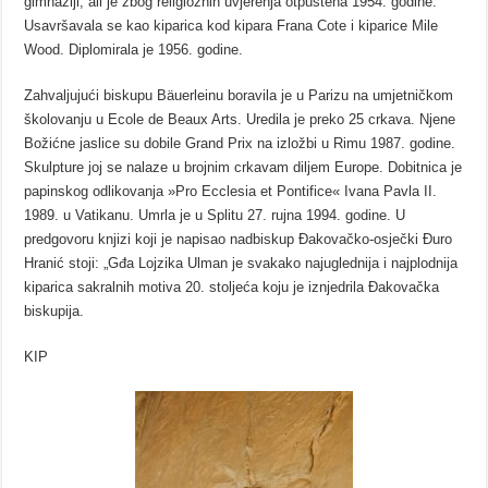
gimnaziji, ali je zbog religioznih uvjerenja otpuštena 1954. godine.
Usavršavala se kao kiparica kod kipara Frana Cote i kiparice Mile
Wood. Diplomirala je 1956. godine.
Zahvaljujući biskupu Bäuerleinu boravila je u Parizu na umjetničkom
školovanju u Ecole de Beaux Arts. Uredila je preko 25 crkava. Njene
Božićne jaslice su dobile Grand Prix na izložbi u Rimu 1987. godine.
Skulpture joj se nalaze u brojnim crkavam diljem Europe. Dobitnica je
papinskog odlikovanja »Pro Ecclesia et Pontifice« Ivana Pavla II.
1989. u Vatikanu. Umrla je u Splitu 27. rujna 1994. godine.
U
predgovoru knjizi koji je napisao nadbiskup Đakovačko-osječki Đuro
Hranić stoji: „Gđa Lojzika Ulman je svakako najuglednija i najplodnija
kiparica sakralnih motiva 20. stoljeća koju je iznjedrila Đakovačka
biskupija.
KIP