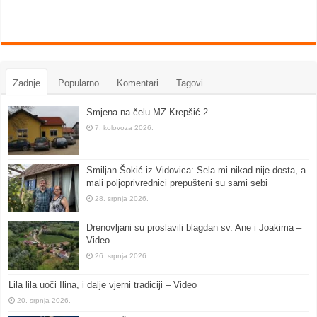
Zadnje
Popularno
Komentari
Tagovi
Smjena na čelu MZ Krepšić 2
7. kolovoza 2026.
Smiljan Šokić iz Vidovica: Sela mi nikad nije dosta, a
mali poljoprivrednici prepušteni su sami sebi
28. srpnja 2026.
Drenovljani su proslavili blagdan sv. Ane i Joakima –
Video
26. srpnja 2026.
Lila lila uoči Ilina, i dalje vjerni tradiciji – Video
20. srpnja 2026.