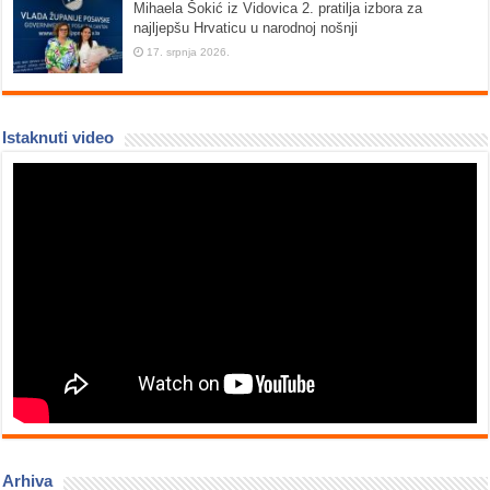
Mihaela Šokić iz Vidovica 2. pratilja izbora za
najljepšu Hrvaticu u narodnoj nošnji
17. srpnja 2026.
Istaknuti video
Arhiva