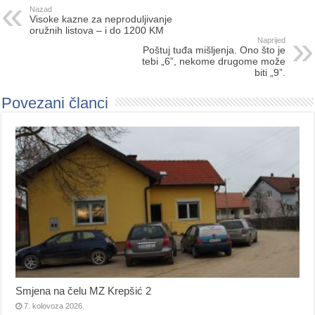
Nazad
Visoke kazne za neproduljivanje
oružnih listova – i do 1200 KM
Naprijed
Poštuj tuđa mišljenja. Ono što je
tebi „6”, nekome drugome može
biti „9”.
Povezani članci
Smjena na čelu MZ Krepšić 2
7. kolovoza 2026.