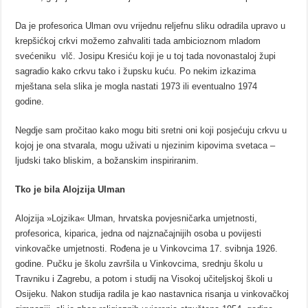
Da je profesorica Ulman ovu vrijednu reljefnu sliku odradila upravo u
krepšićkoj crkvi možemo zahvaliti tada ambicioznom mladom
svećeniku vlč. Josipu Kresiću koji je u toj tada novonastaloj župi
sagradio kako crkvu tako i župsku kuću. Po nekim izkazima
mještana sela slika je mogla nastati 1973 ili eventualno 1974
godine.
Negdje sam pročitao kako mogu biti sretni oni koji posjećuju crkvu u
kojoj je ona stvarala, mogu uživati u njezinim kipovima svetaca –
ljudski tako bliskim, a božanskim inspiriranim.
Tko je bila Alojzija Ulman
Alojzija »Lojzika« Ulman, hrvatska povjesničarka umjetnosti,
profesorica, kiparica, jedna od najznačajnijih osoba u povijesti
vinkovačke umjetnosti. Rođena je u Vinkovcima 17. svibnja 1926.
godine. Pučku je školu završila u Vinkovcima, srednju školu u
Travniku i Zagrebu, a potom i studij na Visokoj učiteljskoj školi u
Osijeku. Nakon studija radila je kao nastavnica risanja u vinkovačkoj