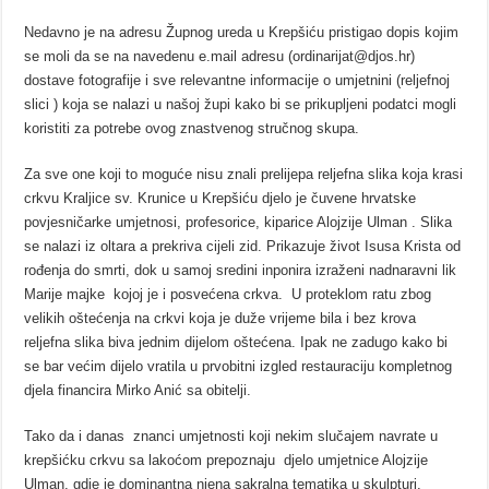
Nedavno je na adresu Župnog ureda u Krepšiću pristigao dopis kojim
se moli da se na navedenu e.mail adresu (ordinarijat@djos.hr)
dostave fotografije i sve relevantne informacije o umjetnini (reljefnoj
slici ) koja se nalazi u našoj župi kako bi se prikupljeni podatci mogli
koristiti za potrebe ovog znastvenog stručnog skupa.
Za sve one koji to moguće nisu znali prelijepa reljefna slika koja krasi
crkvu Kraljice sv. Krunice u Krepšiću djelo je čuvene hrvatske
povjesničarke umjetnosi, profesorice, kiparice Alojzije Ulman . Slika
se nalazi iz oltara a prekriva cijeli zid. Prikazuje život Isusa Krista od
rođenja do smrti, dok u samoj sredini inponira izraženi nadnaravni lik
Marije majke kojoj je i posvećena crkva. U proteklom ratu zbog
velikih oštećenja na crkvi koja je duže vrijeme bila i bez krova
reljefna slika biva jednim dijelom oštećena. Ipak ne zadugo kako bi
se bar većim dijelo vratila u prvobitni izgled restauraciju kompletnog
djela financira Mirko Anić sa obitelji.
Tako da i danas znanci umjetnosti koji nekim slučajem navrate u
krepšićku crkvu sa lakoćom prepoznaju djelo umjetnice Alojzije
Ulman, gdje je dominantna njena sakralna tematika u skulpturi.