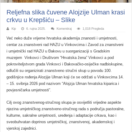
Reljefna slika čuvene Alojzije Ulman krasi
crkvu u Krepšiću – Slike
Kip
6. rujna 2025.
Komentiraj
1,018 Pregleda
Već neko duže vrijeme hrvatska akademija znanosti i umjetnosti,
centar za znanstveni rad HAZU u Vinkovcima i Zavod za znanstveni
i umjetnički rad HAZU u Đakovu u suorganizaciji s Gradskim
muzejem Vinkovci i Društvom “Hrvatska žena” Vinkovci a pod
pokroviteljstvom grada Vinkovci i Đakovačko-osiječke nadbiskupine,
odlučili su organizirati znanstveno stručni skup u povodu 100.
godišnjice rođenja Alozjije Ulman koji će se održati u Vinkovcima 14.
– 15. svibnja 2026 pod nazivom “Alojzja Ulman hrvatska kiparica i
povjesničarka umjetnosti”.
Cilj ovog znanstvenog-stručnog skupa je osvijetliti vrijedne aspekte
njezina umjetničkog znanstveno-stručnog rada s područja pastoralne,
kulturne, sakralne umjetnosti, uređenja i adaptacije crkava, kao i
sveobuhvatan doprinos umjetničkoj, znanstvenoj, akademskoj i
vjerskoj zajednici.