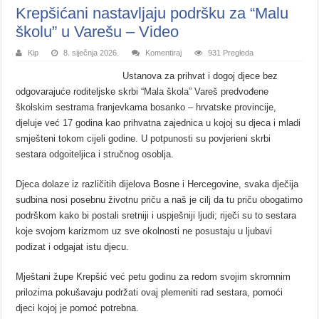
Krepšićani nastavljaju podršku za “Malu
školu” u Varešu – Video
Kip
8. siječnja 2026.
Komentiraj
931 Pregleda
Ustanova za prihvat i dogoj djece bez
odgovarajuće roditeljske skrbi “Mala škola” Vareš predvođene
školskim sestrama franjevkama bosanko – hrvatske provincije,
djeluje već 17 godina kao prihvatna zajednica u kojoj su djeca i mladi
smješteni tokom cijeli godine. U potpunosti su povjerieni skrbi
sestara odgoiteljica i stručnog osoblja.
Djeca dolaze iz različitih dijelova Bosne i Hercegovine, svaka dječija
sudbina nosi posebnu životnu priču a naš je cilj da tu priču obogatimo
podrškom kako bi postali sretniji i uspješniji ljudi
;
riječi su to sestara
koje svojom karizmom uz sve okolnosti ne posustaju u ljubavi
podizat i odgajat istu djecu.
Mještani župe Krepšić već petu godinu za redom svojim skromnim
prilozima pokušavaju podržati ovaj plemeniti rad sestara, pomoći
djeci kojoj je pomoć potrebna.