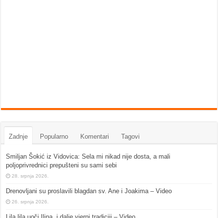
Zadnje
Popularno
Komentari
Tagovi
Smiljan Šokić iz Vidovica: Sela mi nikad nije dosta, a mali
poljoprivrednici prepušteni su sami sebi
28. srpnja 2026.
Drenovljani su proslavili blagdan sv. Ane i Joakima – Video
26. srpnja 2026.
Lila lila uoči Ilina, i dalje vjerni tradiciji – Video