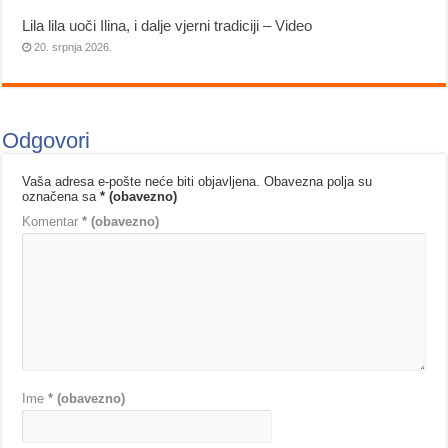
Lila lila uoči Ilina, i dalje vjerni tradiciji – Video
20. srpnja 2026.
Odgovori
Vaša adresa e-pošte neće biti objavljena.
Obavezna polja su
označena sa
* (obavezno)
Komentar
* (obavezno)
Ime
* (obavezno)