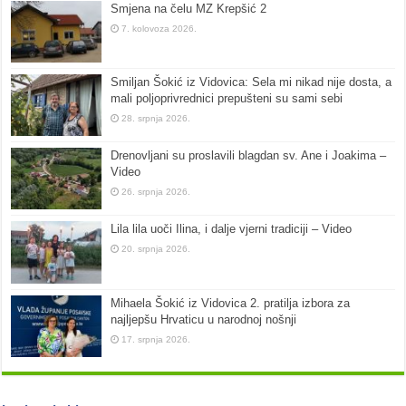
Smjena na čelu MZ Krepšić 2
7. kolovoza 2026.
Smiljan Šokić iz Vidovica: Sela mi nikad nije dosta, a
mali poljoprivrednici prepušteni su sami sebi
28. srpnja 2026.
Drenovljani su proslavili blagdan sv. Ane i Joakima –
Video
26. srpnja 2026.
Lila lila uoči Ilina, i dalje vjerni tradiciji – Video
20. srpnja 2026.
Mihaela Šokić iz Vidovica 2. pratilja izbora za
najljepšu Hrvaticu u narodnoj nošnji
17. srpnja 2026.