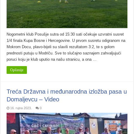
Nogometni klub Posušje sutra od 15:30 sati očekuje uzvratni susret
1/4 finala Kupa Bosne i Hercegovine. U prvom susretu odigranom na
Mokrom Docu, plavo-bijeli su slavili rezultatom 3:2, te s golom
prednosti putuju u Modriču. Sve to slučajno saznajem zahvaljujući
poruci koju je klub uputio na našu stranicu, a ona …
Opširnije
Treća Državna i međunarodna izložba pasa u
Domaljevcu – Video
16. rujna 2023.
0