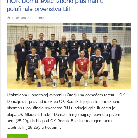
HOK Domaljevac izborio plasman u
polufinale prvenstva BiH
29. ožujka 2022.
0
Utakmicom u sportskoj dvorani u Orašju na domaćem terenu HOK
Domaljevac je svladao ekipu OK Radnik Bijeljina te time izborio
plasman u polufinale prvenstva BiH u odbojci gdje ih očekuje
ekipa OK Mladosti Brčko. Domaći tim je najprije poveo u prvom
setu (25:20), da bi gosti OK Radnik Bijeljine u drugom setu
izjednačili ( 19:25), u trećem …