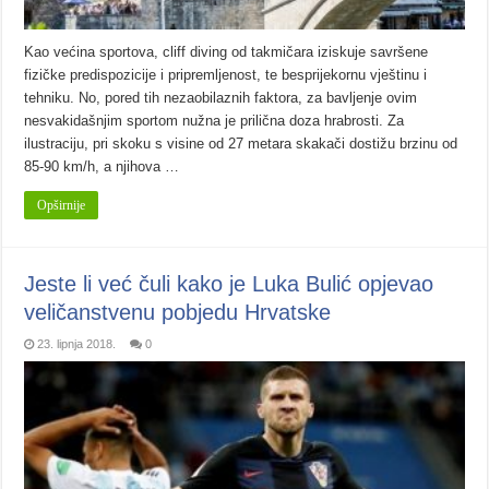
Kao većina sportova, cliff diving od takmičara iziskuje savršene
fizičke predispozicije i pripremljenost, te besprijekornu vještinu i
tehniku. No, pored tih nezaobilaznih faktora, za bavljenje ovim
nesvakidašnjim sportom nužna je prilična doza hrabrosti. Za
ilustraciju, pri skoku s visine od 27 metara skakači dostižu brzinu od
85-90 km/h, a njihova …
Opširnije
Jeste li već čuli kako je Luka Bulić opjevao
veličanstvenu pobjedu Hrvatske
23. lipnja 2018.
0