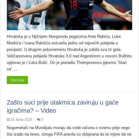
Hrvatska je u Njižnjem Novgorodu pogocima Ante Rebića, Luke
Modrića i Ivana Rakitića ostvarila jednu od najvećih pobjeda u
povijesti. U drugom poluvremenu Hrvatska je zabila sva tri gola.
Veličanstvenu pobjedu Hrvatske 3:0 nad Argentinom u novom Bullhitu
opjevao je i Luka Bulić. On je preradio Thompsonovu pjesmu ‘Stari
se’ …
Opširnije
Zašto suci prije utakmica zaviruju u gaće
igračima? – Video
20. lipnja 2018.
0
Nogometaši na Mundijalu moraju da vode računa o svemu prije nego
što izađu na teren, stroga FIFA pravila su dotjerana do te mjere da ne