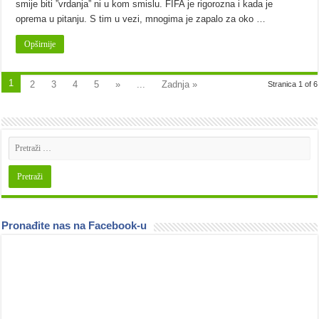
smije biti ”vrdanja” ni u kom smislu. FIFA je rigorozna i kada je
oprema u pitanju. S tim u vezi, mnogima je zapalo za oko …
Opširnije
1
2
3
4
5
»
...
Zadnja »
Stranica 1 of 6
Pronađite nas na Facebook-u