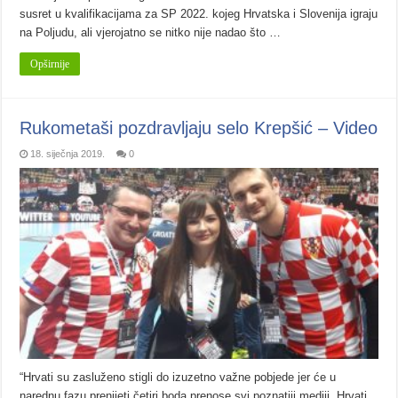
susret u kvalifikacijama za SP 2022. kojeg Hrvatska i Slovenija igraju
na Poljudu, ali vjerojatno se nitko nije nadao što …
Opširnije
Rukometaši pozdravljaju selo Krepšić – Video
18. siječnja 2019.
0
“Hrvati su zasluženo stigli do izuzetno važne pobjede jer će u
narednu fazu prenijeti četiri boda prenose svi poznatiji mediji. Hrvati