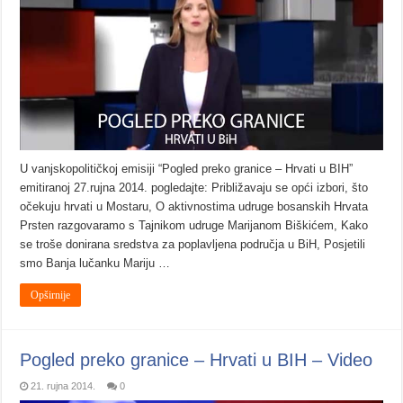
U vanjskopolitičkoj emisiji “Pogled preko granice – Hrvati u BIH”
emitiranoj 27.rujna 2014. pogledajte: Približavaju se opći izbori, što
očekuju hrvati u Mostaru, O aktivnostima udruge bosanskih Hrvata
Prsten razgovaramo s Tajnikom udruge Marijanom Biškićem, Kako
se troše donirana sredstva za poplavljena područja u BiH, Posjetili
smo Banja lučanku Mariju …
Opširnije
Pogled preko granice – Hrvati u BIH – Video
21. rujna 2014.
0