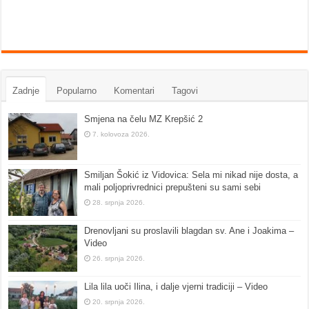
Zadnje
Popularno
Komentari
Tagovi
Smjena na čelu MZ Krepšić 2
7. kolovoza 2026.
Smiljan Šokić iz Vidovica: Sela mi nikad nije dosta, a
mali poljoprivrednici prepušteni su sami sebi
28. srpnja 2026.
Drenovljani su proslavili blagdan sv. Ane i Joakima –
Video
26. srpnja 2026.
Lila lila uoči Ilina, i dalje vjerni tradiciji – Video
20. srpnja 2026.