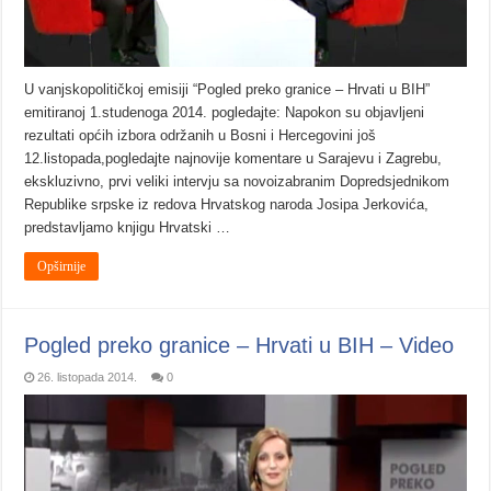
U vanjskopolitičkoj emisiji “Pogled preko granice – Hrvati u BIH”
emitiranoj 1.studenoga 2014. pogledajte: Napokon su objavljeni
rezultati općih izbora održanih u Bosni i Hercegovini još
12.listopada,pogledajte najnovije komentare u Sarajevu i Zagrebu,
ekskluzivno, prvi veliki intervju sa novoizabranim Dopredsjednikom
Republike srpske iz redova Hrvatskog naroda Josipa Jerkovića,
predstavljamo knjigu Hrvatski …
Opširnije
Pogled preko granice – Hrvati u BIH – Video
26. listopada 2014.
0