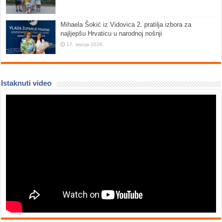
Mihaela Šokić iz Vidovica 2. pratilja izbora za
najljepšu Hrvaticu u narodnoj nošnji
17. srpnja 2026.
Istaknuti video