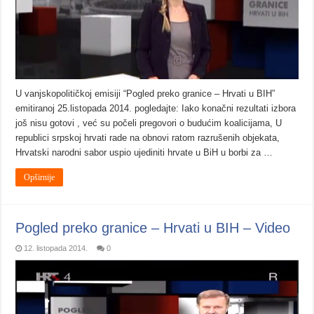
U vanjskopolitičkoj emisiji “Pogled preko granice – Hrvati u BIH”
emitiranoj 25.listopada 2014. pogledajte: Iako konačni rezultati izbora
još nisu gotovi , već su počeli pregovori o budućim koalicijama, U
republici srpskoj hrvati rade na obnovi ratom razrušenih objekata,
Hrvatski narodni sabor uspio ujediniti hrvate u BiH u borbi za …
Opširnije
Pogled preko granice – Hrvati u BIH – Video
12. listopada 2014.
0