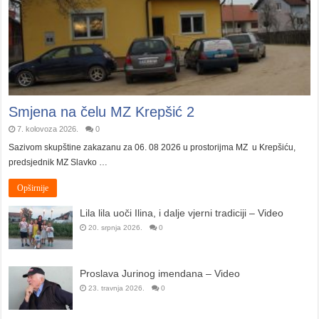
Smjena na čelu MZ Krepšić 2
7. kolovoza 2026.
0
Sazivom skupštine zakazanu za 06. 08 2026 u prostorijma MZ u Krepšiću,
predsjednik MZ Slavko …
Opširnije
Lila lila uoči Ilina, i dalje vjerni tradiciji – Video
20. srpnja 2026.
0
Proslava Jurinog imendana – Video
23. travnja 2026.
0