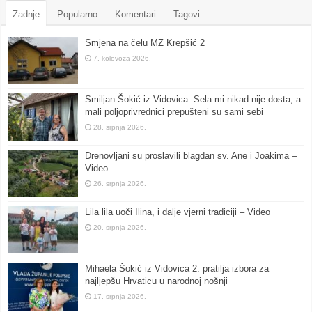
Zadnje
Popularno
Komentari
Tagovi
Smjena na čelu MZ Krepšić 2
7. kolovoza 2026.
Smiljan Šokić iz Vidovica: Sela mi nikad nije dosta, a
mali poljoprivrednici prepušteni su sami sebi
28. srpnja 2026.
Drenovljani su proslavili blagdan sv. Ane i Joakima –
Video
26. srpnja 2026.
Lila lila uoči Ilina, i dalje vjerni tradiciji – Video
20. srpnja 2026.
Mihaela Šokić iz Vidovica 2. pratilja izbora za
najljepšu Hrvaticu u narodnoj nošnji
17. srpnja 2026.