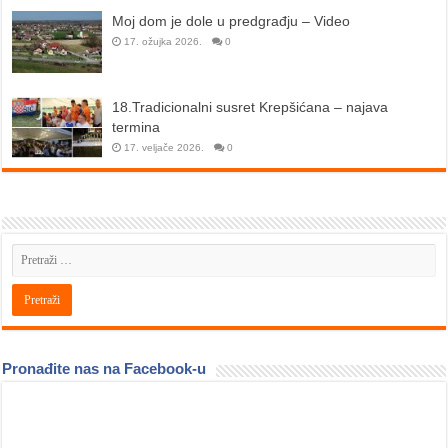
Moj dom je dole u predgrađju – Video
17. ožujka 2026.
0
18.Tradicionalni susret Krepšićana – najava
termina
17. veljače 2026.
0
Pronađite nas na Facebook-u