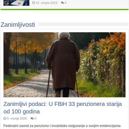
12. ožujka 2023.
0
Zanimljivosti
Zanimljivi podaci: U FBiH 33 penzionera starija
od 100 godina
9. srpnja 2026.
0
Federalni zavod za penziono i invalidsko osiguranje u svojim evidencijama