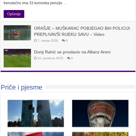
trenutačno ima 33 korisnika penzije …
Opširnije
ORAŠJE – MUŠKARAC POBJEGAO BiH POLICIJI
PREPLIVAVŠI RIJEKU SAVU – Video
7. srpnja 2026.
0
Donji Rahić se proslavio na Allianz Areni
10. prosinca 2025.
0
Priče i pjesme