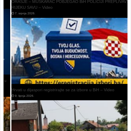
ORAŠJE – MUŠKARAC POBJEGAO BiH POLICIJI PREPLIVAVŠI
RIJEKU SAVU – Video
7. srpnja 2026.
Hrvati u dijaspori registrirajte se za izbore u BiH – Video
9. lipnja 2026.