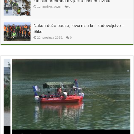
Zimska prehrana divljači u našem lovištu
12. siječnja 2026.
0
Nakon duže pauze, lovci nisu krili zadovoljstvo –
Slike
22. prosinca 2025.
0