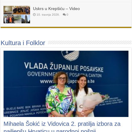
Uskrs u Krepšiću – Video
10. travnja 2026.
0
Kultura i Folklor
Mihaela Šokić iz Vidovica 2. pratilja izbora za
najljepšu Hrvaticu u narodnoj nošnji