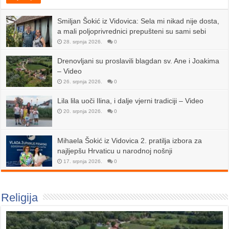
Smiljan Šokić iz Vidovica: Sela mi nikad nije dosta,
a mali poljoprivrednici prepušteni su sami sebi
28. srpnja 2026.
0
Drenovljani su proslavili blagdan sv. Ane i Joakima
– Video
26. srpnja 2026.
0
Lila lila uoči Ilina, i dalje vjerni tradiciji – Video
20. srpnja 2026.
0
Mihaela Šokić iz Vidovica 2. pratilja izbora za
najljepšu Hrvaticu u narodnoj nošnji
17. srpnja 2026.
0
Religija