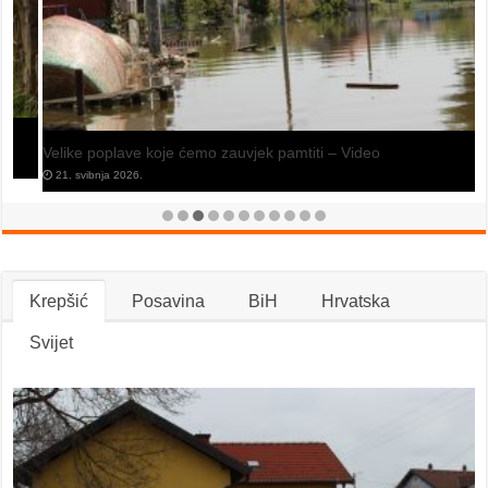
Velike poplave koje ćemo zauvjek pamtiti – Video
21. svibnja 2026.
Krepšić
Posavina
BiH
Hrvatska
Svijet