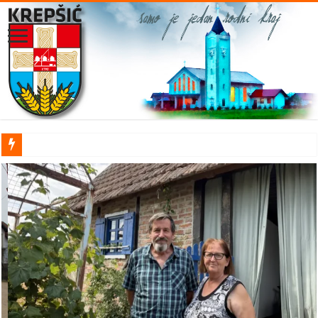
Smiljan Šokić iz Vidovica: Sela mi nikad nije dosta, a mali
poljoprivrednici prepušteni su sami sebi