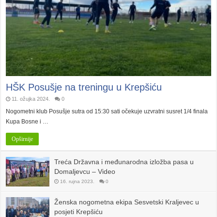
HŠK Posušje na treningu u Krepšiću
11. ožujka 2024.
0
Nogometni klub Posušje sutra od 15:30 sati očekuje uzvratni susret 1/4 finala
Kupa Bosne i …
Opširnije
Treća Državna i međunarodna izložba pasa u
Domaljevcu – Video
16. rujna 2023.
0
Ženska nogometna ekipa Sesvetski Kraljevec u
posjeti Krepšiću