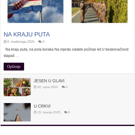
NA KRAJU PUTA
8. studenoga 2025.
0
Na kraju puta, na pola koraka Na mjestu odakle počinje let U beskonačnost
stapaš …
Opširnije
JESEN U GLAVI
30. rujna 2025.
0
U CRKVI
15. travnja 2025.
0