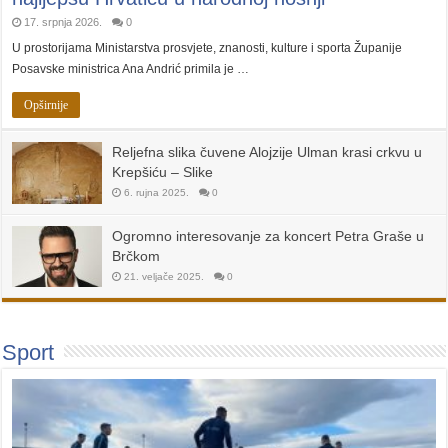
17. srpnja 2026.
0
U prostorijama Ministarstva prosvjete, znanosti, kulture i sporta Županije
Posavske ministrica Ana Andrić primila je …
Opširnije
Reljefna slika čuvene Alojzije Ulman krasi crkvu u
Krepšiću – Slike
6. rujna 2025.
0
Ogromno interesovanje za koncert Petra Graše u
Brčkom
21. veljače 2025.
0
Sport