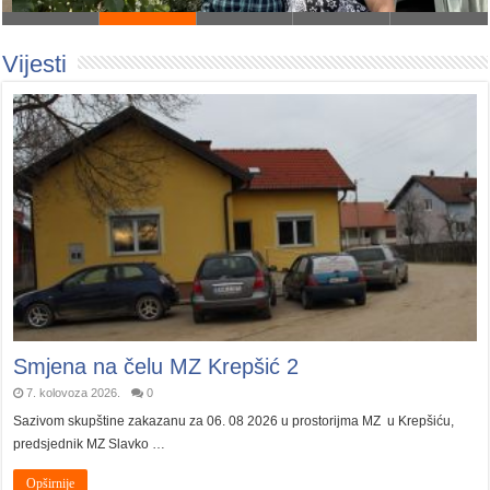
Vijesti
Smjena na čelu MZ Krepšić 2
7. kolovoza 2026.
0
Sazivom skupštine zakazanu za 06. 08 2026 u prostorijma MZ u Krepšiću,
predsjednik MZ Slavko …
Opširnije