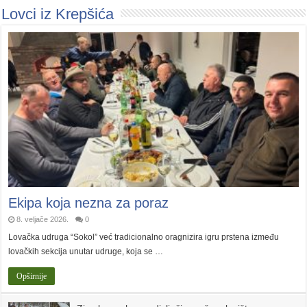
Lovci iz Krepšića
Ekipa koja nezna za poraz
8. veljače 2026.
0
Lovačka udruga “Sokol” već tradicionalno oragnizira igru prstena između
lovačkih sekcija unutar udruge, koja se …
Opširnije