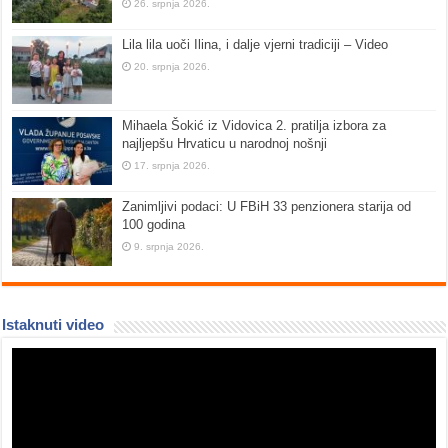
26. srpnja 2026.
Lila lila uoči Ilina, i dalje vjerni tradiciji – Video
20. srpnja 2026.
Mihaela Šokić iz Vidovica 2. pratilja izbora za
najljepšu Hrvaticu u narodnoj nošnji
17. srpnja 2026.
Zanimljivi podaci: U FBiH 33 penzionera starija od
100 godina
9. srpnja 2026.
Istaknuti video