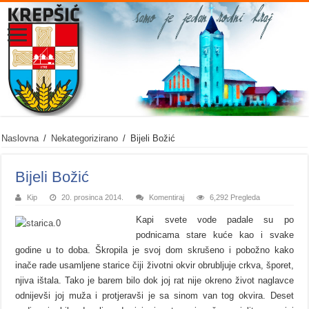
Naslovna
/
Nekategorizirano
/
Bijeli Božić
Bijeli Božić
Kip
20. prosinca 2014.
Komentiraj
6,292 Pregleda
Kapi svete vode padale su po
podnicama stare kuće kao i svake
godine u to doba. Škropila je svoj dom skrušeno i pobožno kako
inače rade usamljene starice čiji životni okvir obrubljuje crkva, šporet,
njiva ištala. Tako je barem bilo dok joj rat nije okreno život naglavce
odnijevši joj muža i protjeravši je sa sinom van tog okvira. Deset