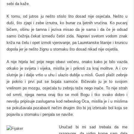
sebi da kaže.
K tomu, od jutros ju nešto stislo što dosad nije osjećala. Nešto u
duši, što zjapi i zebe iznutra, ko bunar za ljetnih vrućina. Ko pucanj
bičem, ošinu je tamna i jeziva misao da je sama i da će je odsad
samo čežnja čekat izmeďu četiri zida. Napravi svetom vodom znak
križa na čelu i opet izmoli vjerovanje, pa Lauretanske litanije i krunicu
dopola jer je nešto žignu u stomaku što dosad nikad nije osjetila.
A nije htjela leć prije nego obavi večeru, onako kako je bilo vazda
otkako je svijeta i vijeka, mislila je i prikrsti za kraj molitve. A i crv
slutnje je i dalje vrtio u uhu i ulazio dublje u misli. Gusti plašt zebnje
je pokrio i prvi put se bojala samoće. Bičevalo ju je to svojom
vrelinom po mozgu, osjećala tu zebnju teže nego inače. To nije strah
od smrti, njega nema onaj tko se moli Bogu i tko svako dobro i
nevolju pripisuje zaslugama kod nebeskog Oca, mislila je i u mislima
se pokušavala pozabavit nečim drugim što bi joj izbrisalo bol koja se
pojavila u stomaku i penjala se naviše.
Unučad bi mi sad trebala da me
razgovore, da vidim kome sam dala