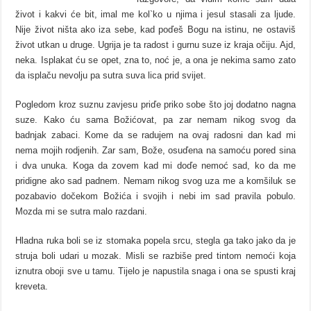
život i kakvi će bit, imal me kol`ko u njima i jesul stasali za ljude.
Nije život ništa ako iza sebe, kad poďeš Bogu na istinu, ne ostaviš
život utkan u druge. Ugrija je ta radost i gurnu suze iz kraja očiju. Ajd,
neka. Isplakat ću se opet, zna to, noć je, a ona je nekima samo zato
da isplaču nevolju pa sutra suva lica prid svijet.
Pogledom kroz suznu zavjesu priďe priko sobe što joj dodatno nagna
suze. Kako ću sama Božićovat, pa zar nemam nikog svog da
badnjak zabaci. Kome da se radujem na ovaj radosni dan kad mi
nema mojih rodjenih. Zar sam, Bože, osuďena na samoću pored sina
i dva unuka. Koga da zovem kad mi doďe nemoć sad, ko da me
pridigne ako sad padnem. Nemam nikog svog uza me a komšiluk se
pozabavio dočekom Božića i svojih i nebi im sad pravila pobulo.
Mozda mi se sutra malo razdani.
Hladna ruka boli se iz stomaka popela srcu, stegla ga tako jako da je
struja boli udari u mozak. Misli se razbiše pred tintom nemoći koja
iznutra oboji sve u tamu. Tijelo je napustila snaga i ona se spusti kraj
kreveta.