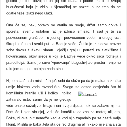
godina je bilo dovoljno da joj sin stasa i počne mislit o svojoj
budućnosti koju je vidio u Njemačkoj ne pazeći ni na tren da se
odatle teže izlazi nego ulazi.
Ona će se, pak, otkako se vratila na svoje, držat samo crkve i
šporeta, svemu ostalom rat je izbriso smisao. I sad je tu sa
posvećenom grančicom u jednoj i posvećenom vodom u drugoj ruci,
škropi kuću ko i svaki put na Badnje veče. Ćutila je iz zidova prazne
sobe davnu šuškavu slamu i dječiju graju u potrazi za slatkišima i
kovanicama, okov sreće u koji je Badnje veče okivo srca roditeljà i
praroditeljà. Samo je suvo “vjerovanje“ blagoslivljalo prostor i vrijeme
u kojem se opet potajno nada sinu.
Nije znala šta da misli i šta još sebi da slaže pa da je makar nakratko
umije blažena voda ravnodušja. Svega se dosad dosjećala što bi
komšiluku
hranilo uši i koliko ­ toliko
zatvaralo usta, samo da je ne gledaju
više onako sažaljivo. Imaju i oni svoju djecu, nek se zabave njima.
Doći će i njen sin njoj, vidit će komšiluk da zna za mater, ali, eto,
Bože, ni ovaj put nemože kad je kod njih zapadalo pa se cestè valja
klonit. Mislila je baka Jela šta će reć drugima ali nikako nije znala šta