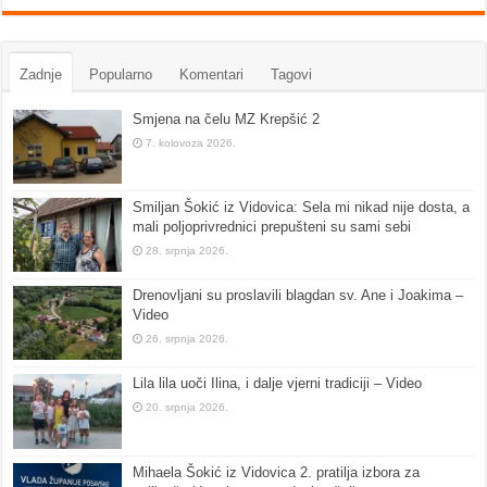
Zadnje
Popularno
Komentari
Tagovi
Smjena na čelu MZ Krepšić 2
7. kolovoza 2026.
Smiljan Šokić iz Vidovica: Sela mi nikad nije dosta, a
mali poljoprivrednici prepušteni su sami sebi
28. srpnja 2026.
Drenovljani su proslavili blagdan sv. Ane i Joakima –
Video
26. srpnja 2026.
Lila lila uoči Ilina, i dalje vjerni tradiciji – Video
20. srpnja 2026.
Mihaela Šokić iz Vidovica 2. pratilja izbora za