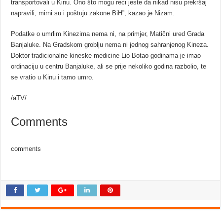
transportovali u Kinu. Ono što mogu reći jeste da nikad nisu prekršaj
napravili, mirni su i poštuju zakone BiH”, kazao je Nizam.
Podatke o umrlim Kinezima nema ni, na primjer, Matični ured Grada
Banjaluke. Na Gradskom groblju nema ni jednog sahranjenog Kineza.
Doktor tradicionalne kineske medicine Lio Botao godinama je imao
ordinaciju u centru Banjaluke, ali se prije nekoliko godina razbolio, te
se vratio u Kinu i tamo umro.
/aTV/
Comments
comments