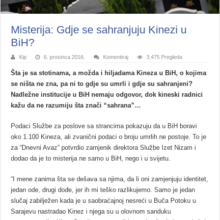
Misterija: Gdje se sahranjuju Kinezi u
BiH?
Kip
6. prosinca 2016.
Komentiraj
3,475 Pregleda
Šta je sa stotinama, a možda i hiljadama Kineza u BiH, o kojima
se ništa ne zna, pa ni to gdje su umrli i gdje su sahranjeni?
Nadležne institucije u BiH nemaju odgovor, dok kineski radnici
kažu da ne razumiju šta znači “sahrana”…
Podaci Službe za poslove sa strancima pokazuju da u BiH boravi
oko 1.100 Kineza, ali zvanični podaci o broju umrlih ne postoje. To je
za “Dnevni Avaz” potvrdio zamjenik direktora Službe Izet Nizam i
dodao da je to misterija ne samo u BiH, nego i u svijetu.
“I mene zanima šta se dešava sa njima, da li oni zamjenjuju identitet,
jedan ode, drugi dođe, jer ih mi teško razlikujemo. Samo je jedan
slučaj zabilježen kada je u saobraćajnoj nesreći u Buča Potoku u
Sarajevu nastradao Kinez i njega su u olovnom sanduku