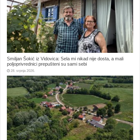
Smiljan Šokić iz Vidovica: Sela mi nikad nije dosta, a mali
poljoprivrednici prepušteni su sami sebi
28. srpnja 2026.