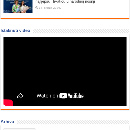
najljepšu Hrvaticu u narodnoj nošnji
17. srpnja 2026.
Istaknuti video
Arhiva