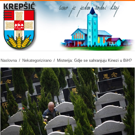
Naslovna
/
Nekategorizirano
/
Misterija: Gdje se sahranjuju Kinezi u BiH?