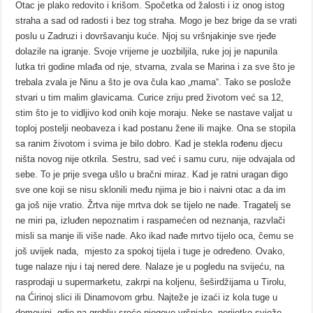
Otac je plako redovito i krišom. Spočetka od žalosti i iz onog istog
straha a sad od radosti i bez tog straha. Mogo je bez brige da se vrati
poslu u Zadruzi i dovršavanju kuće. Njoj su vršnjakinje sve rjeđe
dolazile na igranje. Svoje vrijeme je uozbiljila, ruke joj je napunila
lutka tri godine mlađa od nje, stvarna, zvala se Marina i za sve što je
trebala zvala je Ninu a što je ova čula kao „mama“. Tako se poslože
stvari u tim malim glavicama. Curice zriju pred životom već sa 12,
stim što je to vidljivo kod onih koje moraju. Neke se nastave valjat u
toploj postelji neobaveza i kad postanu žene ili majke. Ona se stopila
sa ranim životom i svima je bilo dobro. Kad je stekla rođenu djecu
ništa novog nije otkrila. Sestru, sad već i samu curu, nije odvajala od
sebe. To je prije svega ušlo u bračni miraz. Kad je ratni uragan digo
sve one koji se nisu sklonili među njima je bio i naivni otac a da im
ga još nije vratio. Žrtva nije mrtva dok se tijelo ne nađe. Tragatelj se
ne miri pa, izluđen nepoznatim i raspamećen od neznanja, razvlači
misli sa manje ili više nade. Ako ikad nađe mrtvo tijelo oca, čemu se
još uvijek nada, mjesto za spokoj tijela i tuge je određeno. Ovako,
tuge nalaze nju i taj nered dere. Nalaze je u pogledu na svijeću, na
rasprodaji u supermarketu, zakrpi na koljenu, šeširdžijama u Tirolu,
na Ćirinoj slici ili Dinamovom grbu. Najteže je izaći iz kola tuge u
domovini, gdje na groblju sreće njegove vršnjake, nerijetko svježe