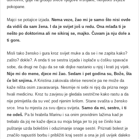
pokopane.
Majci se potajice izjada.
Nema veze, žao mi je samo što nisi ovde
da vidiš da sam žena. I da je svijet još u redu. Ona mlađa ti je
nešto po doktorima ali ne sikiraj se, majko. Čuvam ja nju dole a
ti gore.
Misli tako žensko i gura kroz svijet muke a da se i ne zapita kako?
zašto? dokle?. A onda ti se sestra izjada i isplače u ćošku spavaće
sobe, da drugi ne čuju da se rak dojke nastanio u njoj i krati joj vijek.
Nije mi do mene, djece mi žao. Sedam i pet godina su, Bože, šta
će bit snjima.
A Kristina zakovala obrise nesreće pa ne može da
kaže ništa osim zavaravanja. Nesmije ni sebi ni njoj da prizna nego
hvali medicinu. Kroz tu zavjesu je gledala sestrične kako rastu a da
nije primijetila da su već pod njenim krilom. Stane svašta u žensko
srce. Ima tu mjesta za svu djecu svijeta.
Samo da mi, sestro, i ti
ne odeš.
Pa bi hrabrila Marinu i sa onim providnim lažima kad je
trebalo da joj ne kaže djeca su moja briga jer to joj se činilo kao
puštanje uzda boleštini i oduzimanje snage sestri. Priznati bolest je
značilo napustiti borbu i približiti kraj sestri a ona je još uvijek daleko