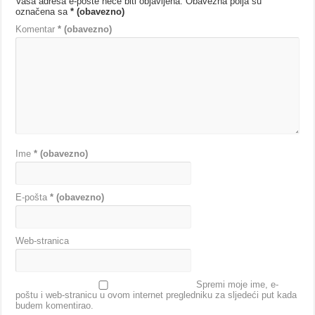
Vaša adresa e-pošte neće biti objavljena.
Obavezna polja su
označena sa
* (obavezno)
Komentar
* (obavezno)
Ime
* (obavezno)
E-pošta
* (obavezno)
Web-stranica
Spremi moje ime, e-
poštu i web-stranicu u ovom internet pregledniku za sljedeći put kada
budem komentirao.