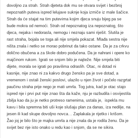
dovoljno za strah. Strah djeteta dok mu se otvara svijet i bezbroj
nepoznatih puteva ispred lelujave suknje koja izmiče iz male šačice.
Strah da će stajat na tim putevima kojim djeca snuju bijeg pa se
bude mokra od nemoći. Strah od nepoznatog iza nepoznatog, što
djeca, nejaka i nedorasla, nemogu i neznaju sami riješit. Slutila je
rast straha, bojala se toga ali nije smjela pokazat. Mlađa sestra nije
ništa znala i netko se morao pobrinut da tako ostane. Da je za crkvu
dolično obučena a za škole dobro podučena. Da je nahrani i opere ko
majčinom rukom. Igrati se snjom bilo je najteže. Nije smjela biti
dijete, morala se igrati po pravilima odraslih. Otac, ni dotad ni
kasnije, nije znao ni za kakvo drugo žensko pa je sve dotad, a
vremenom i ostali ženski poslovi, ulazilo u njen život i počelo razgrtat
paučinu straha prije nego je mati umrla. Tog jutra, kad je otac stajo
ispred nje i prvi put nije znao šta da kaže, nju je razbudila i osvijestila
zbilja kao da ju je netko protreso ramenima, ustala je, ispekla mu
kavu i bila spremna biti uši koje slušaju plan za danas, iza nedilje, na
jesen ili kad skupe dovoljno novca… Zaplakala je rijetko i krišom.
Žao joj je bilo što je majka umrla a nije znala da je rodila ženu. Da je
svijet bez nje isto onako u redu kao i snjom, da se ne sikira.