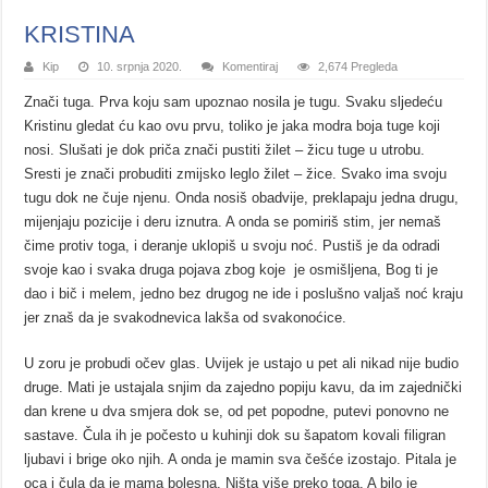
KRISTINA
Kip
10. srpnja 2020.
Komentiraj
2,674 Pregleda
Znači tuga. Prva koju sam upoznao nosila je tugu. Svaku sljedeću
Kristinu gledat ću kao ovu prvu, toliko je jaka modra boja tuge koji
nosi. Slušati je dok priča znači pustiti žilet – žicu tuge u utrobu.
Sresti je znači probuditi zmijsko leglo žilet – žice. Svako ima svoju
tugu dok ne čuje njenu. Onda nosiš obadvije, preklapaju jedna drugu,
mijenjaju pozicije i deru iznutra. A onda se pomiriš stim, jer nemaš
čime protiv toga, i deranje uklopiš u svoju noć. Pustiš je da odradi
svoje kao i svaka druga pojava zbog koje je osmišljena, Bog ti je
dao i bič i melem, jedno bez drugog ne ide i poslušno valjaš noć kraju
jer znaš da je svakodnevica lakša od svakonoćice.
U zoru je probudi očev glas. Uvijek je ustajo u pet ali nikad nije budio
druge. Mati je ustajala snjim da zajedno popiju kavu, da im zajednički
dan krene u dva smjera dok se, od pet popodne, putevi ponovno ne
sastave. Čula ih je počesto u kuhinji dok su šapatom kovali filigran
ljubavi i brige oko njih. A onda je mamin sva češće izostajo. Pitala je
oca i čula da je mama bolesna. Ništa više preko toga. A bilo je