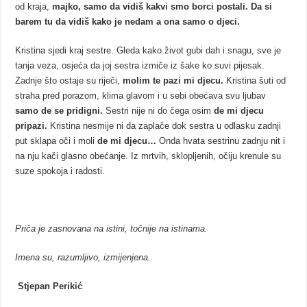
od kraja,
majko, samo da vidiš kakvi smo borci postali. Da si
barem tu da vidiš kako je nedam a ona samo o djeci.
Kristina sjedi kraj sestre. Gleda kako život gubi dah i snagu, sve je
tanja veza, osjeća da joj sestra izmiče iz šake ko suvi pijesak.
Zadnje što ostaje su riječi,
molim te pazi mi djecu.
Kristina šuti od
straha pred porazom, klima glavom i u sebi obećava svu ljubav
samo de se pridigni.
Sestri nije ni do čega osim
de mi djecu
pripazi.
Kristina nesmije ni da zaplače dok sestra u odlasku zadnji
put sklapa oči i moli
de mi djecu…
Onda hvata sestrinu zadnju nit i
na nju kači glasno obećanje. Iz mrtvih, sklopljenih, očiju krenule su
suze spokoja i radosti.
Priča je zasnovana na istini, točnije na istinama.
Imena su, razumljivo, izmijenjena.
Stjepan Perikić