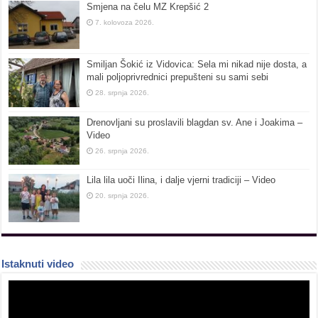
Smjena na čelu MZ Krepšić 2
7. kolovoza 2026.
Smiljan Šokić iz Vidovica: Sela mi nikad nije dosta, a
mali poljoprivrednici prepušteni su sami sebi
28. srpnja 2026.
Drenovljani su proslavili blagdan sv. Ane i Joakima –
Video
26. srpnja 2026.
Lila lila uoči Ilina, i dalje vjerni tradiciji – Video
20. srpnja 2026.
Istaknuti video