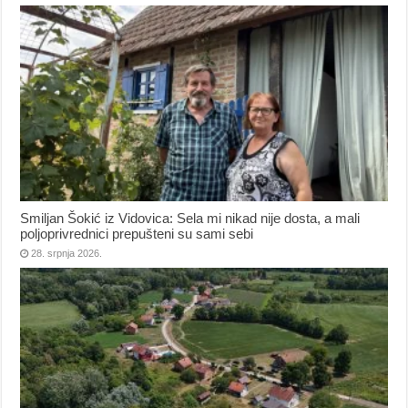
Smiljan Šokić iz Vidovica: Sela mi nikad nije dosta, a mali
poljoprivrednici prepušteni su sami sebi
28. srpnja 2026.