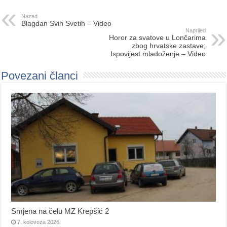
Nazad
Blagdan Svih Svetih – Video
Naprijed
Horor za svatove u Lončarima
zbog hrvatske zastave;
Ispovijest mladoženje – Video
Povezani članci
Smjena na čelu MZ Krepšić 2
7. kolovoza 2026.