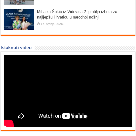
Mihaela Šokić iz Vidovica 2. pratilja izbora za
najljepšu Hrvaticu u narodnoj nošnji
17. srpnja 2026.
Istaknuti video