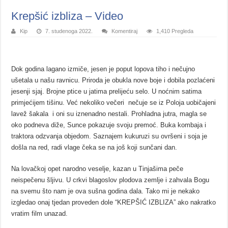
Krepšić izbliza – Video
Kip
7. studenoga 2022.
Komentiraj
1,410 Pregleda
Dok godina lagano izmiče, jesen je poput lopova tiho i nečujno
ušetala u našu ravnicu. Priroda je obukla nove boje i dobila pozlaćeni
jesenji sjaj. Brojne ptice u jatima prelijeću selo. U noćnim satima
primjećijem tišinu. Već nekoliko večeri nečuje se iz Poloja uobičajeni
lavež šakala i oni su iznenadno nestali. Prohladna jutra, magla se
oko podneva diže, Sunce pokazuje svoju premoć. Buka kombaja i
traktora odzvanja objedom. Saznajem kukuruzi su ovršeni i soja je
došla na red, radi vlage čeka se na još koji sunčani dan.
Na lovačkoj opet narodno veselje, kazan u Tinjašima peče
neispečenu šljivu. U crkvi blagoslov plodova zemlje i zahvala Bogu
na svemu što nam je ova sušna godina dala. Tako mi je nekako
izgledao onaj tjedan proveden dole
“KREPŠIĆ IZBLIZA” ako nakratko
vratim film unazad.