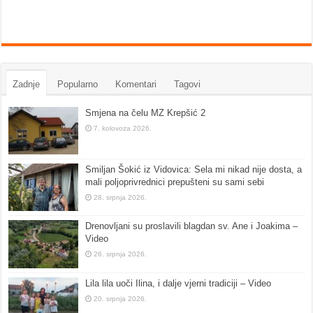
Zadnje
Popularno
Komentari
Tagovi
Smjena na čelu MZ Krepšić 2
7. kolovoza 2026.
Smiljan Šokić iz Vidovica: Sela mi nikad nije dosta, a
mali poljoprivrednici prepušteni su sami sebi
28. srpnja 2026.
Drenovljani su proslavili blagdan sv. Ane i Joakima –
Video
26. srpnja 2026.
Lila lila uoči Ilina, i dalje vjerni tradiciji – Video
20. srpnja 2026.