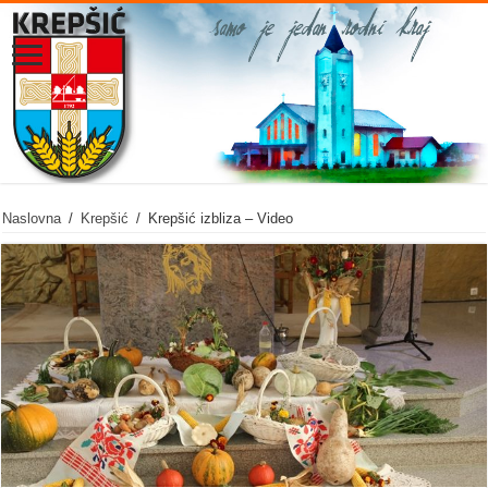
Naslovna
/
Krepšić
/
Krepšić izbliza – Video