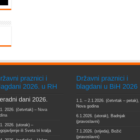
ržavni praznici i
Državni praznici i
lagdani 2026. u RH
blagdani u BiH 2026
eradni dani 2026.
1.1. – 2.1.2026. (četvrtak – petak),
Nova godina
 1. 2026. (četvrtak) –
Nova
dina
6.1.2026. (utorak), Badnjak
(pravoslavni)
 1. 2026. (utorak) –
gojavljenje ili Sveta tri kralja
7.1.2026. (srijeda), Božić
(pravoslavni)