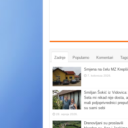
Zadnje
Popularno
Komentari
Tago
Smjena na čelu MZ Krepši
7. kolovoza 2026.
Smiljan Šokić iz Vidovica:
Sela mi nikad nije dosta, a
mali poljoprivrednici prepu
su sami sebi
28. srpnja 2026.
Drenovljani su proslavili