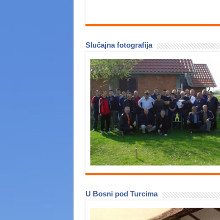
Slučajna fotografija
U Bosni pod Turcima