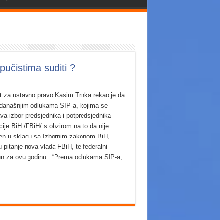
pučistima suditi ?
t za ustavno pravo Kasim Trnka rekao je da
današnjim odlukama SIP-a, kojima se
ava izbor predsjednika i potpredsjednika
cije BiH /FBiH/ s obzirom na to da nije
en u skladu sa Izbornim zakonom BiH,
u pitanje nova vlada FBiH, te federalni
un za ovu godinu. “Prema odlukama SIP-a,
 …