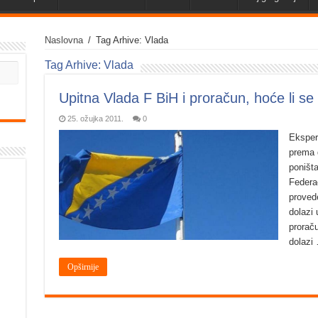
Naslovna
/
Tag Arhive: Vlada
Tag Arhive:
Vlada
Upitna Vlada F BiH i proračun, hoće li se 
25. ožujka 2011.
0
Eksper
prema 
poništ
Federa
proved
dolazi 
prorač
dolazi
Opširnije