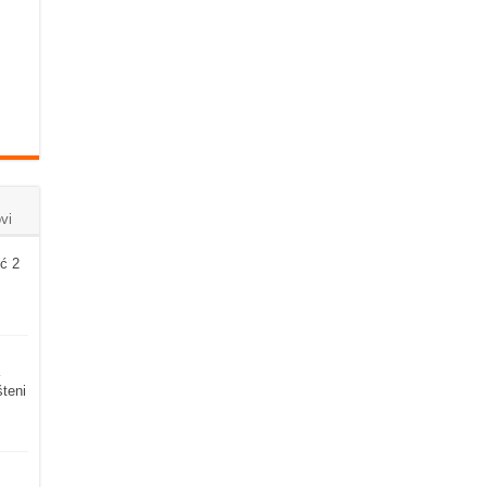
vi
ć 2
šteni