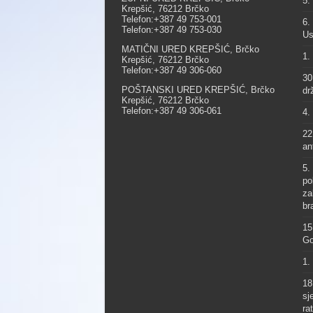
5.
Krepšić, 76212 Brčko
Telefon:+387 49 753-001
6.
Telefon:+387 49 753-030
Us
MATIČNI URED KREPŠIĆ, Brčko
1.
Krepšić, 76212 Brčko
Telefon:+387 49 306-060
30
POŠTANSKI URED KREPŠIĆ, Brčko
dr
Krepšić, 76212 Brčko
Telefon:+387 49 306-061
4.
22
an
5.
po
za
br
15
Go
1.
18
sj
ra