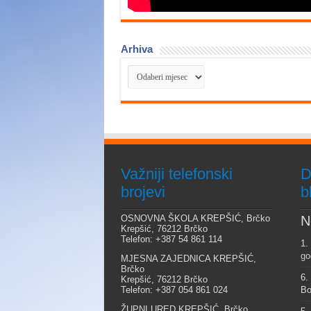
Arhiva
Arhiva
Važniji telefonski
D
brojevi
b
OSNOVNA ŠKOLA KREPŠIĆ, Brčko
N
Krepšić, 76212 Brčko
Telefon: +387 54 861 114
1.
go
MJESNA ZAJEDNICA KREPŠIĆ,
Brčko
6.
Krepšić, 76212 Brčko
Telefon: +387 054 861 024
Bo
ŽUPNI URED KREPŠIĆ, Brčko