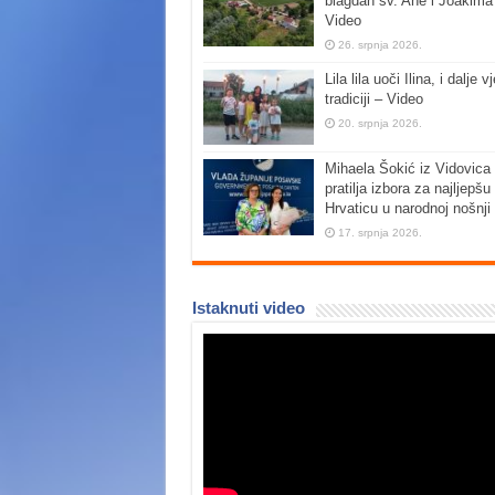
blagdan sv. Ane i Joakima
Video
26. srpnja 2026.
Lila lila uoči Ilina, i dalje vj
tradiciji – Video
20. srpnja 2026.
Mihaela Šokić iz Vidovica 
pratilja izbora za najljepšu
Hrvaticu u narodnoj nošnji
17. srpnja 2026.
Istaknuti video