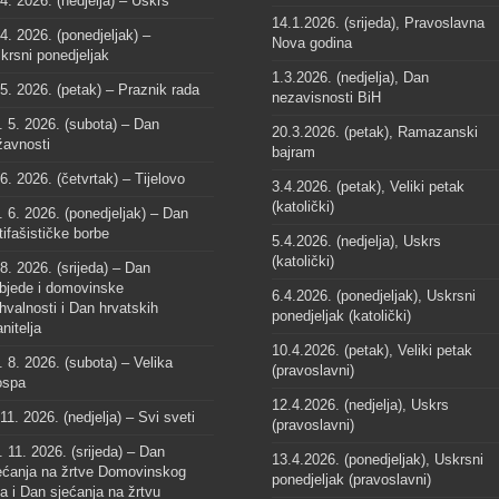
 4. 2026. (nedjelja) – Uskrs
14.1.2026. (srijeda), Pravoslavna
 4. 2026. (ponedjeljak) –
Nova godina
krsni ponedjeljak
1.3.2026. (nedjelja), Dan
 5. 2026. (petak) – Praznik rada
nezavisnosti BiH
. 5. 2026. (subota) – Dan
20.3.2026. (petak), Ramazanski
žavnosti
bajram
 6. 2026. (četvrtak) – Tijelovo
3.4.2026. (petak), Veliki petak
(katolički)
. 6. 2026. (ponedjeljak) – Dan
tifašističke borbe
5.4.2026. (nedjelja), Uskrs
(katolički)
 8. 2026. (srijeda) – Dan
bjede i domovinske
6.4.2026. (ponedjeljak), Uskrsni
hvalnosti i Dan hrvatskih
ponedjeljak (katolički)
anitelja
10.4.2026. (petak), Veliki petak
. 8. 2026. (subota) – Velika
(pravoslavni)
spa
12.4.2026. (nedjelja), Uskrs
 11. 2026. (nedjelja) – Svi sveti
(pravoslavni)
. 11. 2026. (srijeda) – Dan
13.4.2026. (ponedjeljak), Uskrsni
ećanja na žrtve Domovinskog
ponedjeljak (pravoslavni)
ta i Dan sjećanja na žrtvu