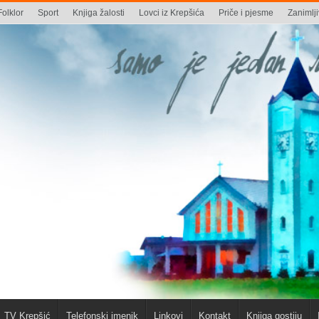
Folklor
Sport
Knjiga žalosti
Lovci iz Krepšića
Priče i pjesme
Zanimlji
TV Krepšić
Telefonski imenik
Linkovi
Kontakt
Knjiga gostiju