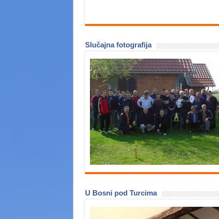
Slučajna fotografija
U Bosni pod Turcima