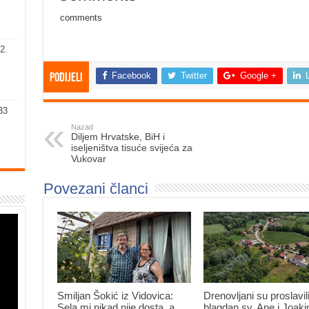
comments
2.
Facebook
Twitter
Google +
Podijeli
33
Nazad
Diljem Hrvatske, BiH i
iseljeništva tisuće svijeća za
Vukovar
Povezani članci
Smiljan Šokić iz Vidovica:
Drenovljani su proslavil
Sela mi nikad nije dosta, a
blagdan sv. Ane i Joak