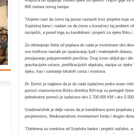
Krepšića od spajanja Toliške rijeke sa rijekom Tinjom gdje su i
800 metara novog nasipa.
“Uvjeren sam da ćemo taj posao nastaviti kroz projekte koje sm
Svjetskoj banci i nadam se da ćemo u konačnici taj problem sli
razriješiti, a pored toga su kandidirani i projekti za rijeke Brku i
Za otklanjanje šteta od poplava do sada je investirano oko deve
sve troškove nastale pri spašavanju ljudi i materijalnih dobara,
presijavanju poljoprivrednih površina. Ovaj iznos uključuje i di
gravitacijske ustave, portifikacijskih objekata, nasipa uz rijek
rijeku, kao i saniranje lokalnih cesta i mostova.
Dr. Domić je naglasio da je do sada isplaćeno preko osam milio
pomoći stanovnicima Brčko distrikta BiH koji su pretrpjeli šte
jednokratne pomoći je isplaćeno oko 2.700.000 KM i oko 5.50
Gradonačelnik je dalje naveo da je kandidirano puno projekat
povjerenstvu, Međunarodnom monetarnom fondu i drugim dona
“Odobrena su sredstva od Svjetske banke i projekti načelno, a sl