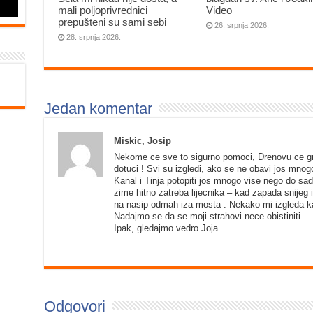
mali poljoprivrednici
Video
prepušteni su sami sebi
26. srpnja 2026.
28. srpnja 2026.
Jedan komentar
Miskic, Josip
Nekome ce sve to sigurno pomoci, Drenovu ce gr
dotuci ! Svi su izgledi, ako se ne obavi jos mno
Kanal i Tinja potopiti jos mnogo vise nego do sa
zime hitno zatreba lijecnika – kad zapada snijeg 
na nasip odmah iza mosta . Nekako mi izgleda ka
Nadajmo se da se moji strahovi nece obistiniti
Ipak, gledajmo vedro Joja
Odgovori