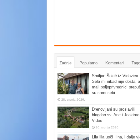
Zadnje
Popularno
Komentari
Tago
Smiljan Šokić iz Vidovica:
Sela mi nikad nije dosta, a
mali poljoprivrednici prepu
su sami sebi
28. srpnja 2026.
Drenovljani su proslavili
blagdan sv. Ane i Joakima
Video
26. srpnja 2026.
Lila lila uoči Ilina, i dalje vj