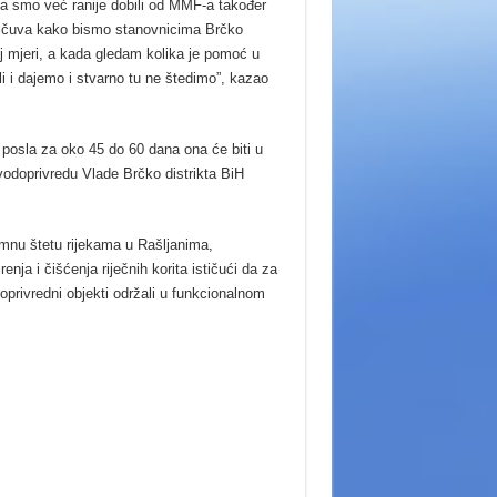
a smo već ranije dobili od MMF-a također
 pričuva kako bismo stanovnicima Brčko
j mjeri, a kada gledam kolika je pomoć u
 i dajemo i stvarno tu ne štedimo”, kazao
 posla za oko 45 do 60 dana ona će biti u
i vodoprivredu Vlade Brčko distrikta BiH
mnu štetu rijekama u Rašljanima,
enja i čišćenja riječnih korita ističući da za
oprivredni objekti održali u funkcionalnom