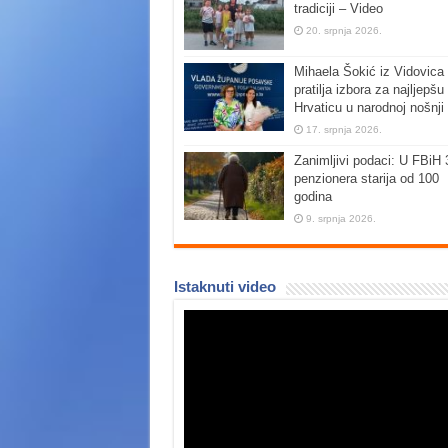
tradiciji – Video
20. srpnja 2026.
Mihaela Šokić iz Vidovica 
pratilja izbora za najljepšu
Hrvaticu u narodnoj nošnji
17. srpnja 2026.
Zanimljivi podaci: U FBiH 
penzionera starija od 100
godina
9. srpnja 2026.
Istaknuti video