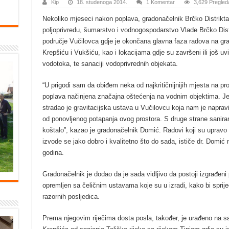
Kip
18. studenoga 2014.
1 Komentar
3,629 Pregled
Nekoliko mjeseci nakon poplava, gradonačelnik Brčko Distrikt
poljoprivredu, šumarstvo i vodnogospodarstvo Vlade Brčko Di
područje Vučilovca gdje je okončana glavna faza radova na grav
Krepšiću i Vukšiću, kao i lokacijama gdje su završeni ili još uvij
vodotoka, te sanaciji vodoprivrednih objekata.
“U prigodi sam da obiđem neka od najkritičnijnijih mjesta na pr
poplava načinjena značajna oštećenja na vodnim objektima. Jed
stradao je gravitacijska ustava u Vučilovcu koja nam je naprav
od ponovljenog potapanja ovog prostora. S druge strane saniranj
koštalo”, kazao je gradonačelnik Domić. Radovi koji su upravo z
izvode se jako dobro i kvalitetno što do sada, ističe dr. Domić 
godina.
Gradonačelnik je dodao da je sada vidljivo da postoji izgrađeni por
opremljen sa čeličnim ustavama koje su u izradi, kako bi sprije
razornih posljedica.
Prema njegovim riječima dosta posla, također, je urađeno na sa