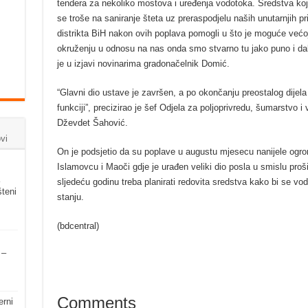
tendera za nekoliko mostova i uređenja vodotoka. Sredstva koj
se troše na saniranje šteta uz preraspodjelu naših unutarnjih
distrikta BiH nakon ovih poplava pomogli u što je moguće većo
okruženju u odnosu na nas onda smo stvarno tu jako puno i dali
je u izjavi novinarima gradonačelnik Domić.
“Glavni dio ustave je završen, a po okončanju preostalog dijela
funkciji”, precizirao je šef Odjela za poljoprivredu, šumarstvo 
Dževdet Šahović.
vi
On je podsjetio da su poplave u augustu mjesecu nanijele ogro
Islamovcu i Maoči gdje je urađen veliki dio posla u smislu prošir
sljedeću godinu treba planirati redovita sredstva kako bi se vod
šteni
stanju.
(bdcentral)
 –
Comments
erni