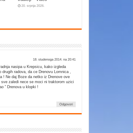
20. srpnja 2026.
18. studenoga 2014. na 20:41
adnja nasipa u Krepsicu, kako izgleda
go drugih radova, da ce Drenovu Lomnica ,
da ! Ne daj Boze da netko iz Drenove ove
i sve zaledi nece se moci ni traktorom uzici
o ” Drenova u klopki !
Odgovori