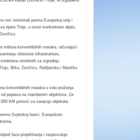
sčišćeni kanali Lomnice i Tinje, te izgrađeno
o već nominirali prema Europskoj uniji i
va rijeke Tinje, u ovom konkretnom dijelu,
 Zovičicu.
t miliona konvertibilnih maraka, računajući
 saniranju oštećene infrastrukture,
o sredstava utrošenih za izgradnju
e Tinju, Brku, Zovičicu, Rašljansku i Maočku
na konvertibilnih maraka u vidu pružanja
te od poplava na stambenim objektima. Za
0.000 KM pomoći za sanaciju objekata.
a prema Svjetskoj banci, Europskom
torima.
ijedi faza projektiranja i raspisivanje