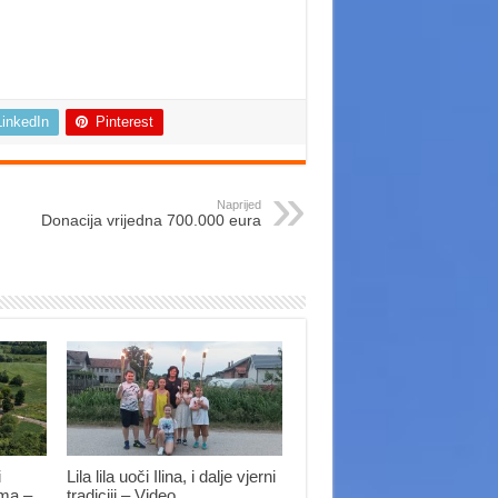
LinkedIn
Pinterest
Naprijed
Donacija vrijedna 700.000 eura
i
Lila lila uoči Ilina, i dalje vjerni
ima –
tradiciji – Video