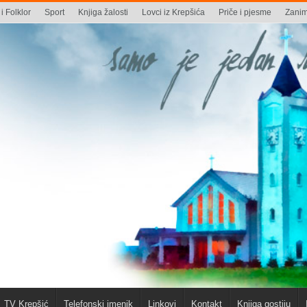
i Folklor
Sport
Knjiga žalosti
Lovci iz Krepšića
Priče i pjesme
Zaniml
TV Krepšić
Telefonski imenik
Linkovi
Kontakt
Knjiga gostiju