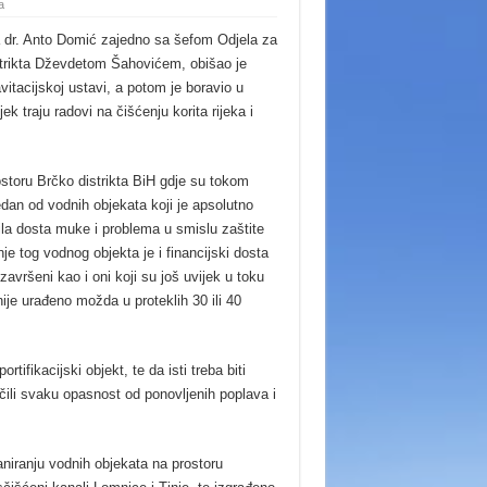
a
a dr. Anto Domić zajedno sa šefom Odjela za
strikta Dževdetom Šahovićem, obišao je
itacijskoj ustavi, a potom je boravio u
ek traju radovi na čišćenju korita rijeka i
ostoru Brčko distrikta BiH gdje su tokom
an od vodnih objekata koji je apsolutno
ila dosta muke i problema u smislu zaštite
e tog vodnog objekta je i financijski dosta
avršeni kao i oni koji su još uvijek u toku
nije urađeno možda u proteklih 30 ili 40
tifikacijski objekt, te da isti treba biti
čili svaku opasnost od ponovljenih poplava i
niranju vodnih objekata na prostoru