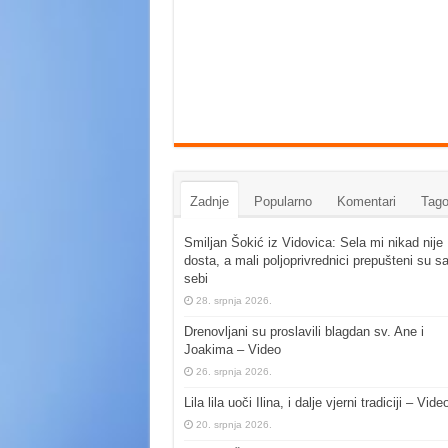
Zadnje
Popularno
Komentari
Tago
Smiljan Šokić iz Vidovica: Sela mi nikad nije
dosta, a mali poljoprivrednici prepušteni su s
sebi
28. srpnja 2026.
Drenovljani su proslavili blagdan sv. Ane i
Joakima – Video
26. srpnja 2026.
Lila lila uoči Ilina, i dalje vjerni tradiciji – Vide
20. srpnja 2026.