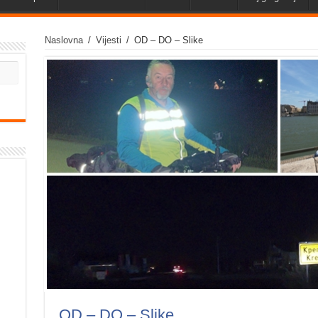
Naslovna
/
Vijesti
/
OD – DO – Slike
OD – DO – Slike