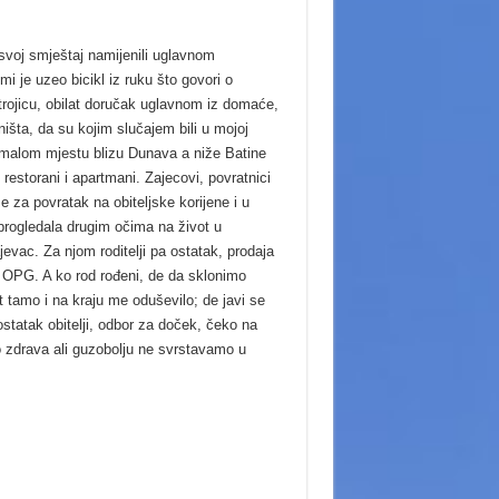
svoj smještaj namijenili uglavnom
i je uzeo bicikl iz ruku što govori o
trojicu, obilat doručak uglavnom iz domaće,
ništa, da su kojim slučajem bili u mojoj
 malom mjestu blizu Dunava a niže Batine
estorani i apartmani. Zajecovi, povratnici
se za povratak na obiteljske korijene i u
e progledala drugim očima na život u
evac. Za njom roditelji pa ostatak, prodaja
i OPG. A ko rod rođeni, de da sklonimo
ot tamo i na kraju me oduševilo; de javi se
statak obitelji, odbor za doček, čeko na
no zdrava ali guzobolju ne svrstavamo u