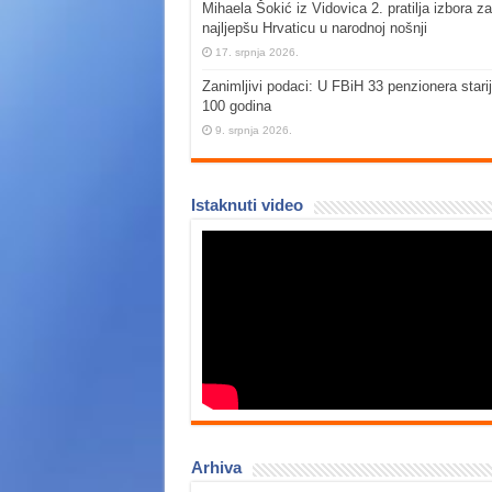
Mihaela Šokić iz Vidovica 2. pratilja izbora za
najljepšu Hrvaticu u narodnoj nošnji
17. srpnja 2026.
Zanimljivi podaci: U FBiH 33 penzionera stari
100 godina
9. srpnja 2026.
Istaknuti video
Arhiva