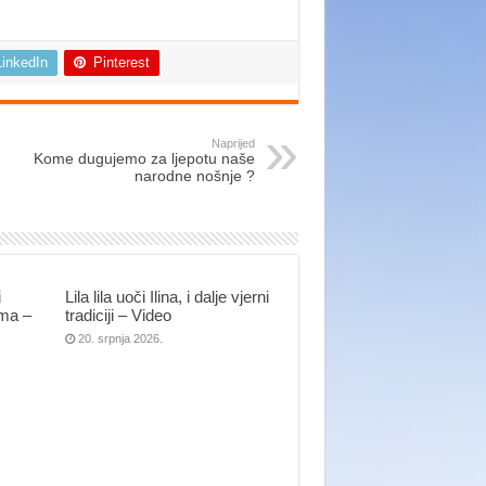
LinkedIn
Pinterest
Naprijed
Kome dugujemo za ljepotu naše
narodne nošnje ?
i
Lila lila uoči Ilina, i dalje vjerni
ima –
tradiciji – Video
20. srpnja 2026.