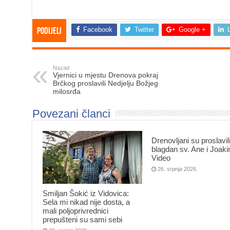
Facebook
Twitter
Google +
Podijeli
Nazad
Vjernici u mjestu Drenova pokraj
Brčkog proslavili Nedjelju Božjeg
milosrđa
Povezani članci
Drenovljani su proslavil
blagdan sv. Ane i Joak
Video
26. srpnja 2026.
Smiljan Šokić iz Vidovica:
Sela mi nikad nije dosta, a
mali poljoprivrednici
prepušteni su sami sebi