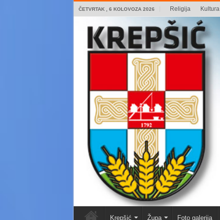
Religija
Kultura 
ČETVRTAK , 6 KOLOVOZA 2026
Krepšić
Župa
Foto galerija