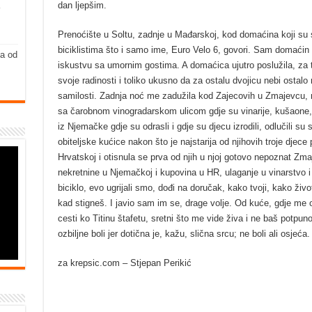
dan ljepšim.
Prenoćište u Soltu, zadnje u Mađarskoj, kod domaćina koji su 
biciklistima što i samo ime, Euro Velo 6, govori. Sam domaćin m
ja od
iskustvu sa umornim gostima. A domaćica ujutro poslužila, za 
svoje radinosti i toliko ukusno da za ostalu dvojicu nebi ostalo 
samilosti. Zadnja noć me zadužila kod Zajecovih u Zmajevcu,
sa čarobnom vinogradarskom ulicom gdje su vinarije, kušaone, r
iz Njemačke gdje su odrasli i gdje su djecu izrodili, odlučili su 
obiteljske kućice nakon što je najstarija od njihovih troje djec
Hrvatskoj i otisnula se prva od njih u njoj gotovo nepoznat Zmaj
nekretnine u Njemačkoj i kupovina u HR, ulaganje u vinarstvo 
biciklo, evo ugrijali smo, dođi na doručak, kako tvoji, kako živ
kad stigneš. I javio sam im se, drage volje. Od kuće, gdje me o
cesti ko Titinu štafetu, sretni što me vide živa i ne baš potpu
ozbiljne boli jer dotična je, kažu, slična srcu; ne boli ali osjeća.
za krepsic.com – Stjepan Perikić