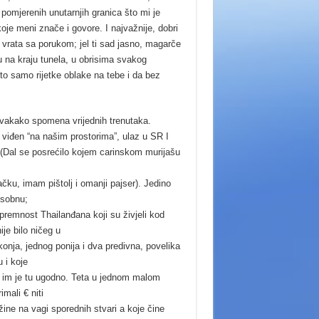
 pomjerenih unutarnjih granica što mi je
koje meni znače i govore. I najvažnije, dobri
a vrata sa porukom; jel ti sad jasno, magarče
u na kraju tunela, u obrisima svakog
to samo rijetke oblake na tebe i da bez
li svakako spomena vrijednih trenutaka.
ih viđen “na našim prostorima”, ulaz u SR I
. (Dal se posrećilo kojem carinskom murijašu
čku, imam pištolj i omanji pajser). Jedino
osobnu;
remnost Thailanđana koji su živjeli kod
je bilo ničeg u
konja, jednog ponija i dva predivna, povelika
 i koje
da im je tu ugodno. Teta u jednom malom
mali € niti
ežine na vagi sporednih stvari a koje čine