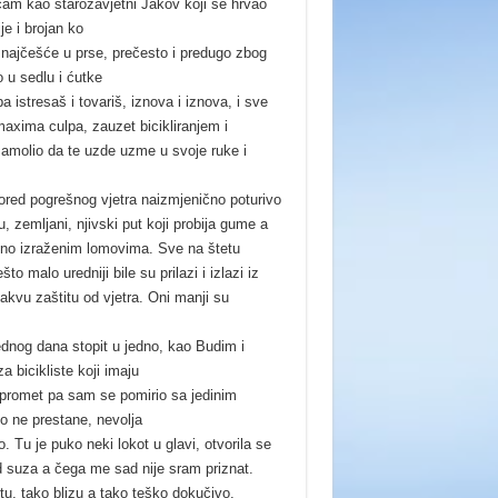
ećam kao starozavjetni Jakov koji se hrvao
e i brojan ko
 najčešće u prse, prečesto i predugo zbog
 u sedlu i ćutke
 istresaš i tovariš, iznova i iznova, i sve
axima culpa, zauzet bicikliranjem i
amolio da te uzde uzme u svoje ruke i
ored pogrešnog vjetra naizmjenično poturivo
 zemljani, njivski put koji probija gume a
asno izraženim lomovima. Sve na štetu
 malo uredniji bile su prilazi i izlazi iz
akvu zaštitu od vjetra. Oni manji su
ednog dana stopit u jedno, kao Budim i
a bicikliste koji imaju
an promet pa sam se pomirio sa jedinim
o ne prestane, nevolja
o. Tu je puko neki lokot u glavi, otvorila se
 suza a čega me sad nije sram priznat.
u, tako blizu a tako teško dokučivo,