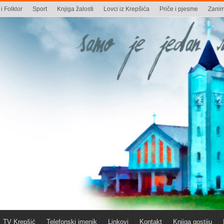
i Folklor
Sport
Knjiga žalosti
Lovci iz Krepšića
Priče i pjesme
Zaniml
TV Krepšić
Telefonski imenik
Linkovi
Kontakt
Knjiga gostiju