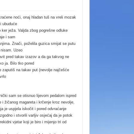
raćene noći, onaj hladan tuš na vreli mozak
 i ubuduće
o ker ježa. Valjda zbog pogrešne odluke
aje i sam
anjima. Znači, poželila guzica smijat se putu
I nisam. Uzeo
it pred takav izazov a da ga takvog ne
ko ja. Bilo tko pored
e zaputiš na takav put (nevolje najčešće
vrlo
nički sam se otisnuo lijevom pedalom ispred
 i žičanog magareta i krčenje kroz nevolje,
oja je uspjela iskočit i pored odvraćanje
odno i stvorili varljiv osjećaj da je potok
ekidni vjetar koji je biro i mijenjo tri od