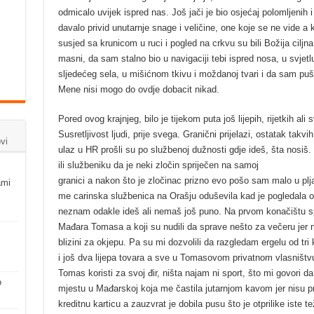
odmicalo uvijek ispred nas. Još jači je bio osjećaj polomljenih i
davalo privid unutarnje snage i veličine, one koje se ne vide a 
susjed sa krunicom u ruci i pogled na crkvu su bili Božija ciljn
masni, da sam stalno bio u navigaciji tebi ispred nosa, u svjetl
sljedećeg sela, u mišićnom tkivu i moždanoj tvari i da sam puš
Mene nisi mogo do ovdje dobacit nikad.
Pored ovog krajnjeg, bilo je tijekom puta još lijepih, rijetkih a
Susretljivost ljudi, prije svega. Granični prijelazi, ostatak takv
vi
ulaz u HR prošli su po službenoj dužnosti gdje ideš, šta nosiš
ili službeniku da je neki zločin spriječen na samoj
granici a nakon što je zločinac prizno evo pošo sam malo u plja
ami
me carinska službenica na Orašju oduševila kad je pogledala 
neznam odakle ideš ali nemaš još puno. Na prvom konačištu sp
Mađara Tomasa a koji su nudili da sprave nešto za večeru jer ni
blizini za okjepu. Pa su mi dozvolili da razgledam ergelu od tri 
i još dva lijepa tovara a sve u Tomasovom privatnom vlasništvu
Tomas koristi za svoj đir, ništa najam ni sport, što mi govori 
o
mjestu u Mađarskoj koja me častila jutarnjom kavom jer nisu pri
kreditnu karticu a zauzvrat je dobila pusu što je otprilike iste t