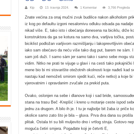
Kip
13. travnja 2024.
1 Komentar
3,766 Pregleda
Znate većina za onaj mučni zvuk budilice nakon alkoholom prik
iz kog po defaultu izgoni nesalomivu odluku odsada pa nadalje
nikad više. E, tako isto i obećanja donesena na biciklu, drže k
konstruktora da ga se kotura na samo dva, varljiva točka, post
biciklist podložan varljivom razmišljanju i lakoprevrtljivim obeć
iako sam obećavo da neću više tako dug put, barem ne sàm. 
sam još duži. I samo sàm jer samo tako i samo sebe mogu stav
vidim. Nitko ne prati te vijuge u glavi i na cesti tako pokajnički 
mene bio bi mi stovarište otežotnih okolnosti koje nađeš kad s
nastaju kad nemožeš smirom sjedit kući, reče netko) a koje bi 
vjerovatnim i opravdanim zvučale za prekid puta.
Ovako, oslonjen na sebe i dlanove koji i sad bride, samoosuđe
stana na trasu Beč -Krepšić i kreno u motanje ceste ispod sebe
jednu za drugom. A bilo ih je. I tu je najbolje bit žaba iz priče k
okolice samo zato što je bila – gluva. Prva dva dana su prošla zg
plitak. Ostala tri su bili muljevito dno i vrtlog struja. Gotovo nepr
moguća četiri smjera. Pogađate koji je četvrti E,