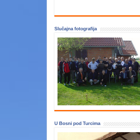
Slučajna fotografija
U Bosni pod Turcima