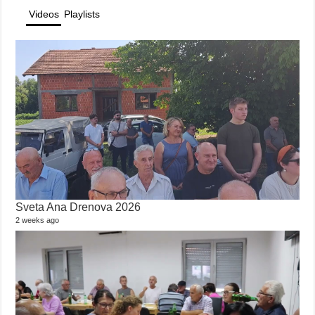
Videos
Playlists
Sveta Ana Drenova 2026
2 weeks ago
TV
229 
11 y