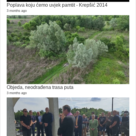
Poplava koju ćemo uvjek pamtit - Krepšić 2014
3 months ago
My
0 vi
18 y
Objeda, neodrađena trasa puta
3 months ago