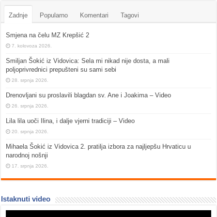
Zadnje
Popularno
Komentari
Tagovi
Smjena na čelu MZ Krepšić 2
7. kolovoza 2026.
Smiljan Šokić iz Vidovica: Sela mi nikad nije dosta, a mali
poljoprivrednici prepušteni su sami sebi
28. srpnja 2026.
Drenovljani su proslavili blagdan sv. Ane i Joakima – Video
26. srpnja 2026.
Lila lila uoči Ilina, i dalje vjerni tradiciji – Video
20. srpnja 2026.
Mihaela Šokić iz Vidovica 2. pratilja izbora za najljepšu Hrvaticu u
narodnoj nošnji
17. srpnja 2026.
Istaknuti video