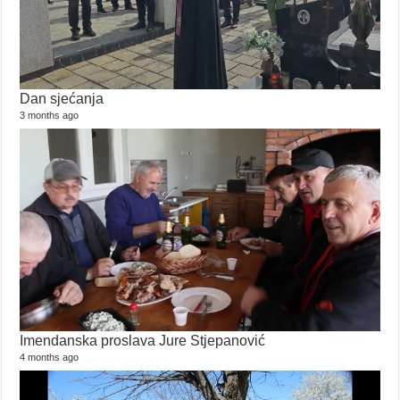
Dan sjećanja
3 months ago
Imendanska proslava Jure Stjepanović
4 months ago