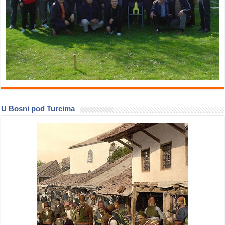
U Bosni pod Turcima