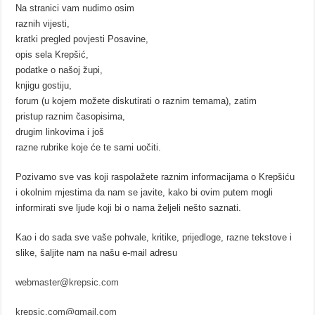
Na stranici vam nudimo osim
raznih vijesti,
kratki pregled povjesti Posavine,
opis sela Krepšić,
podatke o našoj župi,
knjigu gostiju,
forum (u kojem možete diskutirati o raznim temama), zatim
pristup raznim časopisima,
drugim linkovima i još
razne rubrike koje će te sami uočiti.
Pozivamo sve vas koji raspolažete raznim informacijama o Krepšiću
i okolnim mjestima da nam se javite, kako bi ovim putem mogli
informirati sve ljude koji bi o nama željeli nešto saznati.
Kao i do sada sve vaše pohvale, kritike, prijedloge, razne tekstove i
slike, šaljite nam na našu e-mail adresu
webmaster@krepsic.com
krepsic.com@gmail.com