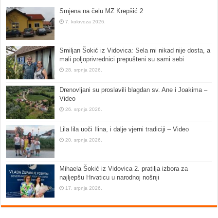
Smjena na čelu MZ Krepšić 2
7. kolovoza 2026.
Smiljan Šokić iz Vidovica: Sela mi nikad nije dosta, a
mali poljoprivrednici prepušteni su sami sebi
28. srpnja 2026.
Drenovljani su proslavili blagdan sv. Ane i Joakima –
Video
26. srpnja 2026.
Lila lila uoči Ilina, i dalje vjerni tradiciji – Video
20. srpnja 2026.
Mihaela Šokić iz Vidovica 2. pratilja izbora za
najljepšu Hrvaticu u narodnoj nošnji
17. srpnja 2026.