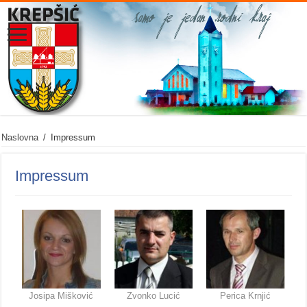
Naslovna
/
Impressum
Impressum
Josipa Mišković
Zvonko Lucić
Perica Krnjić