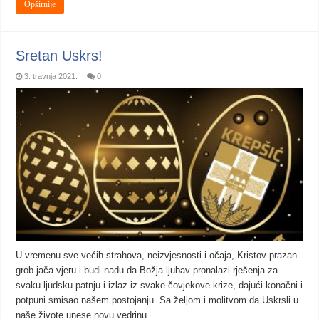
Opširnije
Sretan Uskrs!
3. travnja 2021.
0
U vremenu sve većih strahova, neizvjesnosti i očaja, Kristov prazan
grob jača vjeru i budi nadu da Božja ljubav pronalazi rješenja za
svaku ljudsku patnju i izlaz iz svake čovjekove krize, dajući konačni i
potpuni smisao našem postojanju. Sa željom i molitvom da Uskrsli u
naše živote unese novu vedrinu …