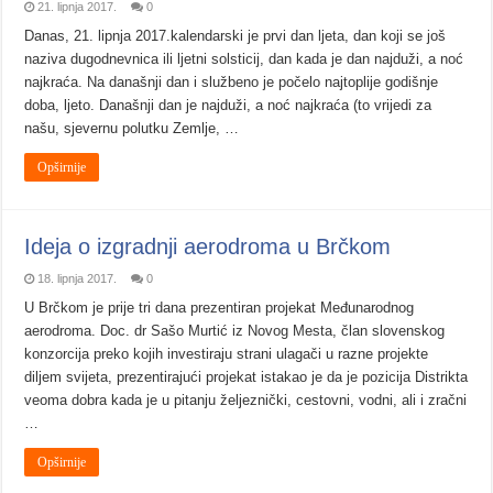
21. lipnja 2017.
0
Danas, 21. lipnja 2017.kalendarski je prvi dan ljeta, dan koji se još
naziva dugodnevnica ili ljetni solsticij, dan kada je dan najduži, a noć
najkraća. Na današnji dan i službeno je počelo najtoplije godišnje
doba, ljeto. Današnji dan je najduži, a noć najkraća (to vrijedi za
našu, sjevernu polutku Zemlje, …
Opširnije
Ideja o izgradnji aerodroma u Brčkom
18. lipnja 2017.
0
U Brčkom je prije tri dana prezentiran projekat Međunarodnog
aerodroma. Doc. dr Sašo Murtić iz Novog Mesta, član slovenskog
konzorcija preko kojih investiraju strani ulagači u razne projekte
diljem svijeta, prezentirajući projekat istakao je da je pozicija Distrikta
veoma dobra kada je u pitanju željeznički, cestovni, vodni, ali i zračni
…
Opširnije