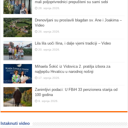
mali poljoprivrednici prepušteni su sami sebi
28. srpnja 2026.
Drenovljani su proslavili blagdan sv. Ane i Joakima –
Video
26. srpnja 2026.
Lila lila uoči Ilina, i dalje vjerni tradiciji – Video
20. srpnja 2026.
Mihaela Šokić iz Vidovica 2. pratilja izbora za
najljepšu Hrvaticu u narodnoj nošnji
17. srpnja 2026.
Zanimljivi podaci: U FBiH 33 penzionera starija od
100 godina
9. srpnja 2026.
Istaknuti video