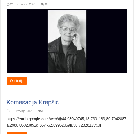
21. prosinca 2025.
0
Opširnije
Komesacija Krepšić
17. travnja 2023.
0
https://earth.google.com/web/@44.93949745,18.7301183,80.7042887
a,2980.06020852d,35y,-62.69952059h,56.72328125t,0r