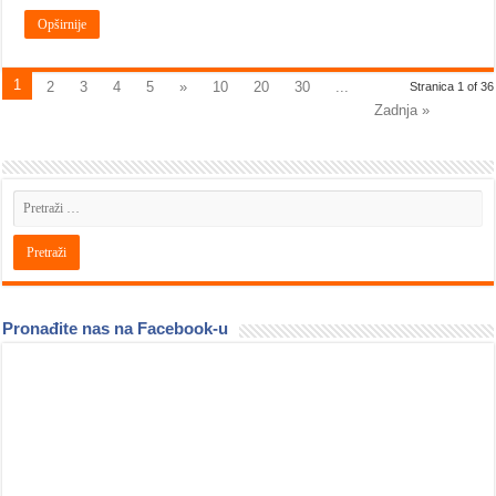
Opširnije
1
2
3
4
5
»
10
20
30
...
Stranica 1 of 36
Zadnja »
Pronađite nas na Facebook-u