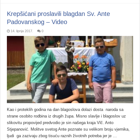
Krepšićani proslavili blagdan Sv. Ante
Padovanskog – Video
14. lipnja 2017.
0
Kao i proteklih godina na dan blagoslova dolazi dosta naroda sa
strane osobito rodbina iz drugih župa. Misno slavlje i blagoslov uz
slikovitu propovijed predvodio je sin našega kraja Vlč. Anto
Stjepanović. Molitve svetog Ante poznate su velikom broju vjernika,
ljudi ga zazivaju zbog tisuću raznih životnih potreba jer je …