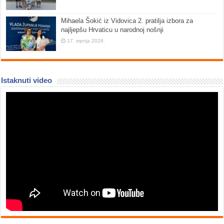
Mihaela Šokić iz Vidovica 2. pratilja izbora za
najljepšu Hrvaticu u narodnoj nošnji
17. srpnja 2026.
Istaknuti video