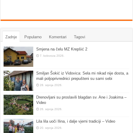
Zadnje
Popularno
Komentari
Tagovi
Smjena na čelu MZ Krepšić 2
7. kolovoza 2026.
Smiljan Šokić iz Vidovica: Sela mi nikad nije dosta, a
mali poljoprivrednici prepušteni su sami sebi
28. srpnja 2026.
Drenovljani su proslavili blagdan sv. Ane i Joakima –
Video
26. srpnja 2026.
Lila lila uoči Ilina, i dalje vjerni tradiciji – Video
20. srpnja 2026.