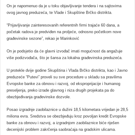
On je napomenuo da je u toku objavljivanje tendera i na sajtovima
ovog javnog preduzeća, te Vlade i Skupštine Brčko distrikta.
“Prijavljivanje zainteresovanih referentnih firmi trajaće 60 dana, a
početak radova je predviđen na proljeće, odnosno početkom nove
građevinske sezone”, rekao je Marinković
On je podsjetio da će glavni izvođač imati mogućnost da angažuje
više podizvođača, što je šansa za lokalna građevinska preduzeća.
U protekle dvije godine Skupština i Vlada Brčko distrikta, kao i Javno
preduzeće “Putevi” proveli su sve procedure u skladu sa pravilima
Evropske banke za obnovu i razvoj, od eksproprijacije i humanog
preseljenja, preko izrade glavnog i niza drugih projekata pa do
obezbjeđivanja građevinske dozvole.
Posao izgradnje zaobilaznice u duž
ini
18,5 kilometara vrijedan je 28,5
miliona evra. Sredstva se obezbjeđuju kroz povoljan
kredit
Evropske
banke za obnovu i razvoj, a izgradnjom zaobilaznice biće riješen
decenijski problem zakrčenja saobraćaja na gradskim ulicama.