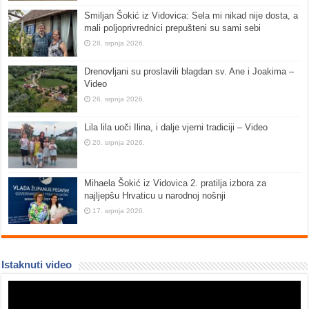
Smiljan Šokić iz Vidovica: Sela mi nikad nije dosta, a
mali poljoprivrednici prepušteni su sami sebi
28. srpnja 2026.
Drenovljani su proslavili blagdan sv. Ane i Joakima –
Video
26. srpnja 2026.
Lila lila uoči Ilina, i dalje vjerni tradiciji – Video
20. srpnja 2026.
Mihaela Šokić iz Vidovica 2. pratilja izbora za
najljepšu Hrvaticu u narodnoj nošnji
17. srpnja 2026.
Istaknuti video