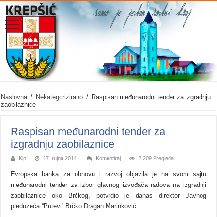
Naslovna
/
Nekategorizirano
/
Raspisan međunarodni tender za izgradnju
zaobilaznice
Raspisan međunarodni tender za
izgradnju zaobilaznice
Kip
17. rujna 2014.
Komentiraj
2,209 Pregleda
Evropska banka za obnovu i razvoj objavila je na svom sajtu
međunarodni
tender
za izbor glavnog izvođača radova na izgradnji
zaobilaznice oko Brčkog, potvrdio je danas direktor Javnog
preduzeća “Putevi” Brčko Dragan Marinković.