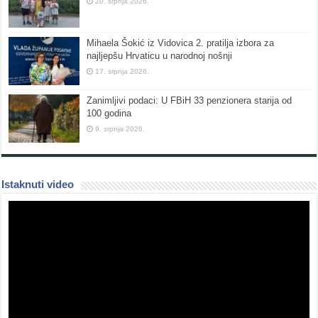
20. srpnja 2026.
Mihaela Šokić iz Vidovica 2. pratilja izbora za
najljepšu Hrvaticu u narodnoj nošnji
17. srpnja 2026.
Zanimljivi podaci: U FBiH 33 penzionera starija od
100 godina
9. srpnja 2026.
Istaknuti video