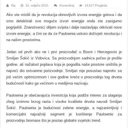
Kip
15. veljače 2015.
Komentiraj
14,917 Pregleda
Ako ste mislili da je revolucija obnovljivih izvora energije gotova i da
smo detektirali sve moguće izvori energije onda ste zasigurno
pogriješili. Znanstvenici diljem svijeta i dalje nastavljaju otkrivati nove
izvore energije, a čini se da će Paulownia uskoro doživjeti revoluciju i
na našim prostorima.
Jedan od prvih ako ne i prvi proizvođač u Bosni i Hercegovini je
Smiljan Šokić iz Vidovica. Sa proizvodnjom sadnica počeo je prošle
godine, ali nažalost poplava koja je pogodila naše prostore uništila je
najveći dio ostvarene porizvodnje. Smiljan nije posustao naprotiv sa
još većim opitmiznmom i ove godine kreće u proizvodnju tog drveta
budućnosti kako ga većinom u medijima nazivaju.
Paulownia je obećavajuća investicija koja podiže interes za ulaganja
zbog iznimno brzog rasta i visoke kvalitete drveta navodi Smiljan
Šokić. Paulownia je budućnost zelene energije, a najzanimljiviji i
komercijalni najvažniji segment je korištenje Paulownie za
proizvodnju biomase što je postao globalni svjetski trend.