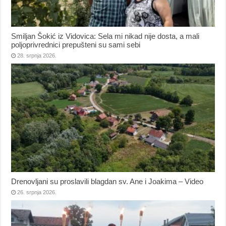
Smiljan Šokić iz Vidovica: Sela mi nikad nije dosta, a mali
poljoprivrednici prepušteni su sami sebi
28. srpnja 2026.
Drenovljani su proslavili blagdan sv. Ane i Joakima – Video
26. srpnja 2026.