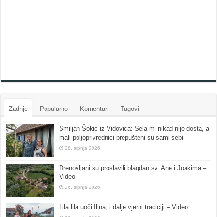
Zadnje
Popularno
Komentari
Tagovi
Smiljan Šokić iz Vidovica: Sela mi nikad nije dosta, a
mali poljoprivrednici prepušteni su sami sebi
28. srpnja 2026.
Drenovljani su proslavili blagdan sv. Ane i Joakima –
Video
26. srpnja 2026.
Lila lila uoči Ilina, i dalje vjerni tradiciji – Video