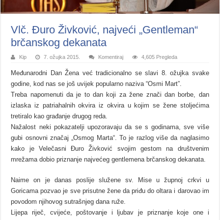
Vlč. Đuro Živković, najveći „Gentleman“
brčanskog dekanata
Kip
7. ožujka 2015.
Komentiraj
4,605 Pregleda
Međunarodni Dan Žena već tradicionalno se slavi 8. ožujka svake
godine, kod nas se još uvijek popularno naziva “Osmi Mart”.
Treba napomenuti da je to dan koji za žene znači dan borbe, dan
izlaska iz patriahalnih okvira iz okvira u kojim se žene stoljećima
tretiralo kao građanje drugog reda.
Nažalost neki pokazatelji upozoravaju da se s godinama, sve više
gubi osnovni značaj „Osmog Marta“. To je razlog više da naglasimo
kako je Velečasni Đuro Živković svojim gestom na društvenim
mrežama dobio priznanje najvećeg gentlemena brčanskog dekanata.
Naime on je danas poslije služene sv. Mise u župnoj crkvi u
Goricama pozvao je sve prisutne žene da priđu do oltara i darovao im
povodom njihovog sutrašnjeg dana ruže.
Lijepa riječ, cvijeće, poštovanje i ljubav je priznanje koje one i