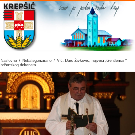
Naslovna
/
Nekategorizirano
/
Vlč. Đuro Živković, najveći „Gentleman“
brčanskog dekanata