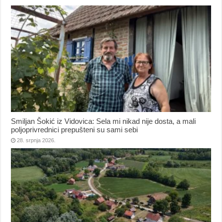
Smiljan Šokić iz Vidovica: Sela mi nikad nije dosta, a mali
poljoprivrednici prepušteni su sami sebi
28. srpnja 2026.