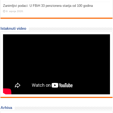
Zanimljivi podaci: U FBiH 33 penzionera starija od 100 godina
9. srpnja 2026.
Istaknuti video
Arhiva