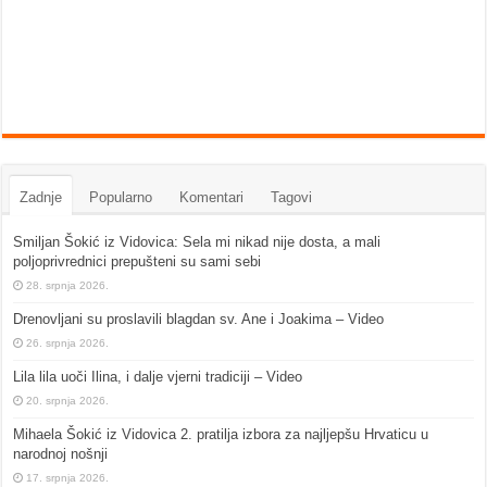
Zadnje
Popularno
Komentari
Tagovi
Smiljan Šokić iz Vidovica: Sela mi nikad nije dosta, a mali
poljoprivrednici prepušteni su sami sebi
28. srpnja 2026.
Drenovljani su proslavili blagdan sv. Ane i Joakima – Video
26. srpnja 2026.
Lila lila uoči Ilina, i dalje vjerni tradiciji – Video
20. srpnja 2026.
Mihaela Šokić iz Vidovica 2. pratilja izbora za najljepšu Hrvaticu u
narodnoj nošnji
17. srpnja 2026.