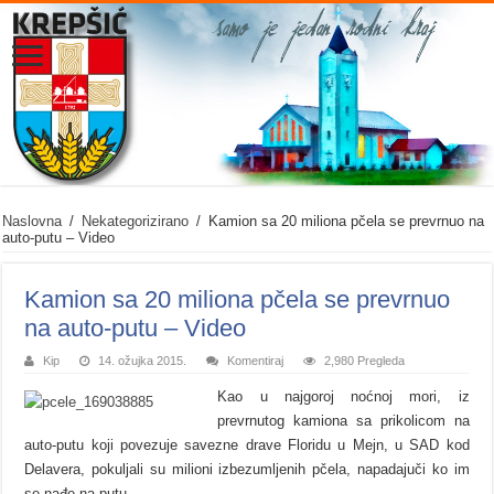
Naslovna
/
Nekategorizirano
/
Kamion sa 20 miliona pčela se prevrnuo na
auto-putu – Video
Kamion sa 20 miliona pčela se prevrnuo
na auto-putu – Video
Kip
14. ožujka 2015.
Komentiraj
2,980 Pregleda
Kao u najgoroj noćnoj mori, iz
prevrnutog kamiona sa prikolicom na
auto-putu koji povezuje savezne drave Floridu u Mejn, u SAD kod
Delavera, pokuljali su milioni izbezumljenih pčela, napadajuči ko im
se nađe na putu.