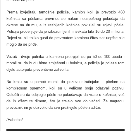
Prema izvještaju tamošnje policije, kamion koji je prevozio 460
košnica sa pčelama prevrnuo se nakon neuspešnog pokušaja da
okrene na drumu, a iz razbijenih košnica pokuljali su rojevi pčela.
Policija procenjuje da je izbezumljenih insekata bilo 16 do 20 miliona.
Rojevi su bili toliko gusti da prevrnutom kamionu čitav sat uopšte nije
moglo da se priđe.
Vozač i dvoje putnika u kamionu pretrpjeli su po 50 do 100 uboda i
morali su da budu hitno smješteni u bolnicu, a policija je prilaze tom
dijelu auto-puta preventivno zatvorila.
Na kraju su u pomoć morali da pozovu stručnjake – pčelare sa
kompletnom opremom, koji su u velikom broju odazvali pozivu.
Odlučili su da odbjegle pčele ne pokušavaju da vrate u košnice, već
da ih ošamute dimom, što je trajalo sve do večeri. Za nagradu,
prevoznik im je dozvolio da sve preživjele pčele zadrže.
/Haberba/