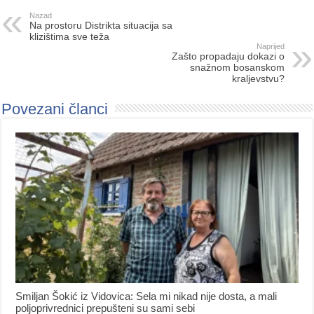
Nazad
Na prostoru Distrikta situacija sa
klizištima sve teža
Naprijed
Zašto propadaju dokazi o
snažnom bosanskom
kraljevstvu?
Povezani članci
Smiljan Šokić iz Vidovica: Sela mi nikad nije dosta, a mali
poljoprivrednici prepušteni su sami sebi