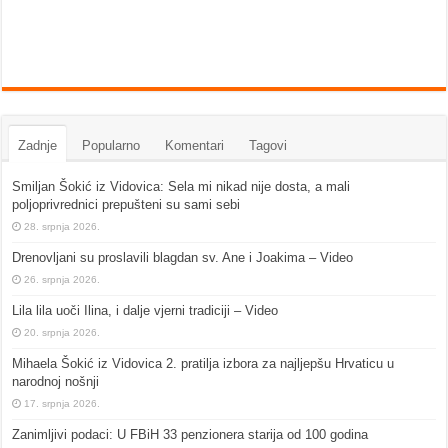
Zadnje
Popularno
Komentari
Tagovi
Smiljan Šokić iz Vidovica: Sela mi nikad nije dosta, a mali
poljoprivrednici prepušteni su sami sebi
28. srpnja 2026.
Drenovljani su proslavili blagdan sv. Ane i Joakima – Video
26. srpnja 2026.
Lila lila uoči Ilina, i dalje vjerni tradiciji – Video
20. srpnja 2026.
Mihaela Šokić iz Vidovica 2. pratilja izbora za najljepšu Hrvaticu u
narodnoj nošnji
17. srpnja 2026.
Zanimljivi podaci: U FBiH 33 penzionera starija od 100 godina