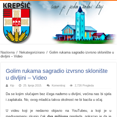
Naslovna
/
Nekategorizirano
/
Golim rukama sagradio izvrsno sklonište u
divljini – Video
Golim rukama sagradio izvrsno sklonište
u divljini – Video
Kip
25. lipnja 2015.
Komentiraj
2,726 Pregleda
Da se kojim slučajem bez ičega nađemo u divljini, većina nas bi sjela
i zaplakala. No, ovog mladića takva okolnost ne bi bacila u očaj.
U videu koji je nedavno objavio na YouTubeu, a koji je u
međuvremenu skupio čak
dva milijuna
pregleda, pokazao je da je