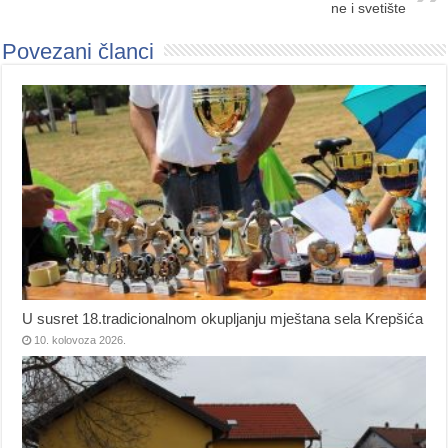
ne i svetište
Povezani članci
U susret 18.tradicionalnom okupljanju mještana sela Krepšića
10. kolovoza 2026.