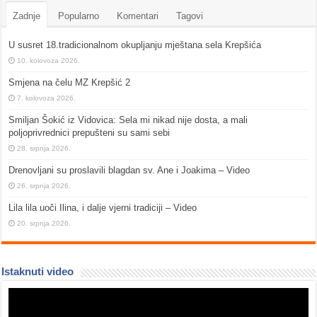
Zadnje
Popularno
Komentari
Tagovi
U susret 18.tradicionalnom okupljanju mještana sela Krepšića
10. kolovoza 2026.
Smjena na čelu MZ Krepšić 2
7. kolovoza 2026.
Smiljan Šokić iz Vidovica: Sela mi nikad nije dosta, a mali
poljoprivrednici prepušteni su sami sebi
28. srpnja 2026.
Drenovljani su proslavili blagdan sv. Ane i Joakima – Video
26. srpnja 2026.
Lila lila uoči Ilina, i dalje vjerni tradiciji – Video
20. srpnja 2026.
Istaknuti video