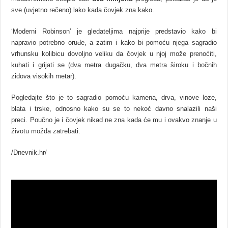
sve (uvjetno rečeno) lako kada čovjek zna kako.
‘Moderni Robinson’ je gledateljima najprije predstavio kako bi
napravio potrebno oruđe, a zatim i kako bi pomoću njega sagradio
vrhunsku kolibicu dovoljno veliku da čovjek u njoj može prenoćiti,
kuhati i grijati se (dva metra dugačku, dva metra široku i bočnih
zidova visokih metar).
Pogledajte što je to sagradio pomoću kamena, drva, vinove loze,
blata i trske, odnosno kako su se to nekoć davno snalazili naši
preci. Poučno je i čovjek nikad ne zna kada će mu i ovakvo znanje u
životu možda zatrebati.
/Dnevnik.hr/