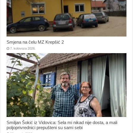
Smjena na čelu MZ Krepšić 2
7. kolovoza 2026.
Smiljan Šokić iz Vidovica: Sela mi nikad nije dosta, a mali
poljoprivrednici prepušteni su sami sebi