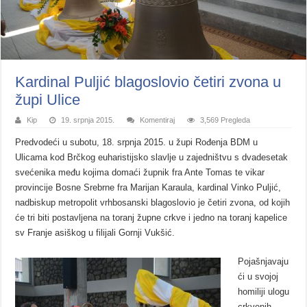
Kardinal Puljić blagoslovio četiri zvona u
župi Ulice
Kip
19. srpnja 2015.
Komentiraj
3,569 Pregleda
Predvodeći u subotu, 18. srpnja 2015. u župi Rođenja BDM u
Ulicama kod Brčkog euharistijsko slavlje u zajedništvu s dvadesetak
svećenika među kojima domaći župnik fra Ante Tomas te vikar
provincije Bosne Srebrne fra Marijan Karaula, kardinal Vinko Puljić,
nadbiskup metropolit vrhbosanski blagoslovio je četiri zvona, od kojih
će tri biti postavljena na toranj župne crkve i jedno na toranj kapelice
sv Franje asiškog u filijali Gornji Vukšić.
Pojašnjavaju
ći u svojoj
homiliji ulogu
crkvenih