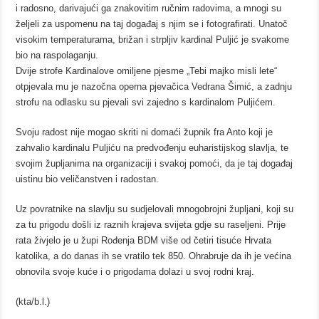
i radosno, darivajući ga znakovitim ručnim radovima, a mnogi su
željeli za uspomenu na taj događaj s njim se i fotografirati. Unatoč
visokim temperaturama, brižan i strpljiv kardinal Puljić je svakome
bio na raspolaganju.
Dvije strofe Kardinalove omiljene pjesme „Tebi majko misli lete“
otpjevala mu je nazočna operna pjevačica Vedrana Šimić, a zadnju
strofu na odlasku su pjevali svi zajedno s kardinalom Puljićem.
Svoju radost nije mogao skriti ni domaći župnik fra Anto koji je
zahvalio kardinalu Puljiću na predvođenju euharistijskog slavlja, te
svojim župljanima na organizaciji i svakoj pomoći, da je taj događaj
uistinu bio veličanstven i radostan.
Uz povratnike na slavlju su sudjelovali mnogobrojni župljani, koji su
za tu prigodu došli iz raznih krajeva svijeta gdje su raseljeni. Prije
rata živjelo je u župi Rođenja BDM više od četiri tisuće Hrvata
katolika, a do danas ih se vratilo tek 850. Ohrabruje da ih je većina
obnovila svoje kuće i o prigodama dolazi u svoj rodni kraj.
(kta/b.l.)