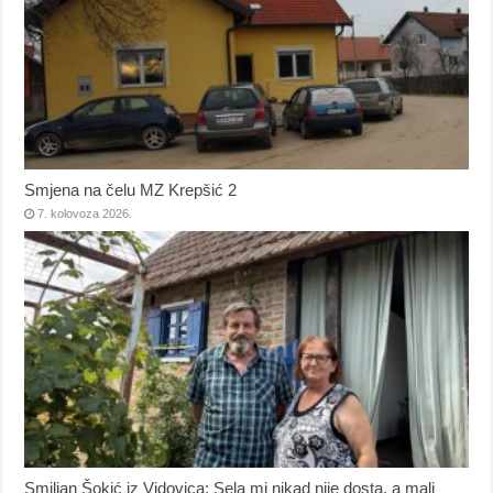
Smjena na čelu MZ Krepšić 2
7. kolovoza 2026.
Smiljan Šokić iz Vidovica: Sela mi nikad nije dosta, a mali