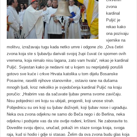
zvona
kardinal
Puljić je
rekao kako
ona pozivaju
vjernike na
molitvu, izražavaju tugu kada netko umre i odgone zlo. „Ova četiri
zvona koja ste s ljubavlju darivali svojoj župi čuvat će spomen ovih
vremena, koja nimalo nisu lagana, zato vam hvala“, rekao je kardinal
Puljić. Svjestan kako je nedavni rat u kojem su neprijatelji porušili
gotovo sve kuće i crkve Hrvata katolika u tom dijelu Bosanske
Posavine, raselili njihove stanovnike , ostavio rane na dušama
mnogih ljudi, kroz nekoliko je svjedočenja kardinal Puljić na kraju
poručio: „Hrabrim vas da sačuvate ljubav prema svome zavičaju.
Nisu pobjednici oni koju su ubijali, progonili, koji unose strah.
Pobjednicu su oni koji su ljubav doživjeli, koji ljubav nose i ugrađuju.
Neka ova zvona odjeknu ne samo do Beča nego i do Berlina, neka
odjeknu i podsjete vas da ste ovdje rođeni, kršteni. Ne zaboravite to.
Dovedite svoju djecu, unučad, pokaži im staze svoga kraja, svoga
raja, kud si hodio i gdje si stasao. Želim da ova zvona budu glas koja