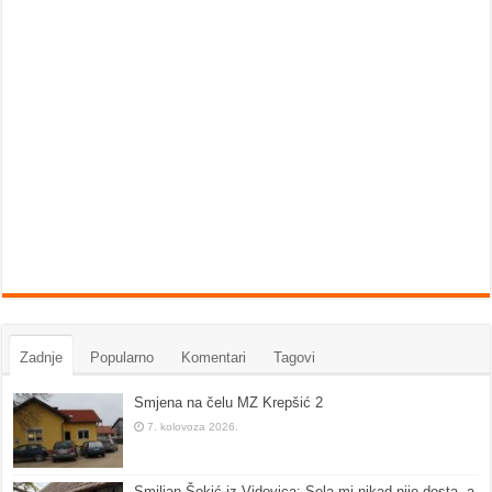
Zadnje
Popularno
Komentari
Tagovi
Smjena na čelu MZ Krepšić 2
7. kolovoza 2026.
Smiljan Šokić iz Vidovica: Sela mi nikad nije dosta, a