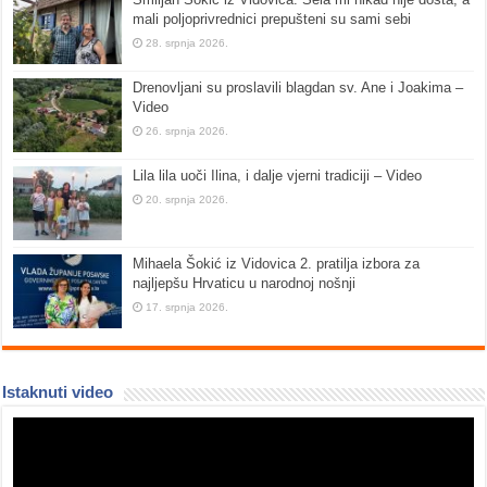
mali poljoprivrednici prepušteni su sami sebi
28. srpnja 2026.
Drenovljani su proslavili blagdan sv. Ane i Joakima –
Video
26. srpnja 2026.
Lila lila uoči Ilina, i dalje vjerni tradiciji – Video
20. srpnja 2026.
Mihaela Šokić iz Vidovica 2. pratilja izbora za
najljepšu Hrvaticu u narodnoj nošnji
17. srpnja 2026.
Istaknuti video