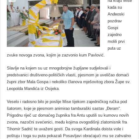
na kraju Mise
kada su
Anđeoski
pozdrav
Gospi
zajedno
molili prvi
puta uz
zvuke novoga zvona, kojim je zazvonio kum Pavlović.
Slavlje na kojem su uz mnogobrojne župljane sudjelovali i
predstvanici društveno-političkih vlasti, pjesmom je uveličao domaći
župni zbor Mala Gospa i nekoliko članova mješovitog zbora Župe sv.
Leopolda Mandića iz Osijeka.
Veselo i radosno bilo je poslije Mise tijekom zajedničkog ručka pod
šatorom, koje je pjesmom animirao tamburaški sastav „Đeram“.
Prigodnu riječ uz domaćeg župnika fra Antu uputili su kumovu novih
zvona, nazočni svećenici, među kojima ovogodišnji zlatomisnik fra
Tihomir Sadrić te uvaženi gosti. Da svoga Kardinala doista vole i
poštuju i toga su puta pokazali Posavljavi obraćajući mu se zahvalno