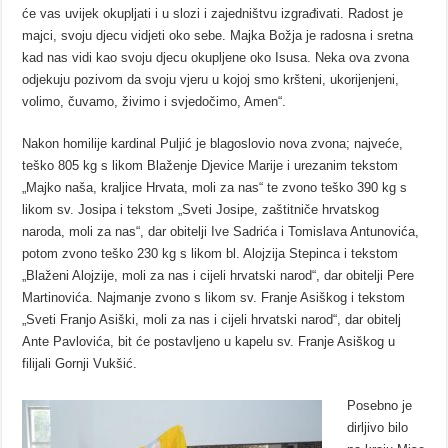
će vas uvijek okupljati i u slozi i zajedništvu izgrađivati. Radost je
majci, svoju djecu vidjeti oko sebe. Majka Božja je radosna i sretna
kad nas vidi kao svoju djecu okupljene oko Isusa. Neka ova zvona
odjekuju pozivom da svoju vjeru u kojoj smo kršteni, ukorijenjeni,
volimo, čuvamo, živimo i svjedočimo, Amen“.
Nakon homilije kardinal Puljić je blagoslovio nova zvona; najveće,
teško 805 kg s likom Blaženje Djevice Marije i urezanim tekstom
„Majko naša, kraljice Hrvata, moli za nas“ te zvono teško 390 kg s
likom sv. Josipa i tekstom „Sveti Josipe, zaštitniče hrvatskog
naroda, moli za nas“, dar obitelji Ive Sadrića i Tomislava Antunovića,
potom zvono teško 230 kg s likom bl. Alojzija Stepinca i tekstom
„Blaženi Alojzije, moli za nas i cijeli hrvatski narod“, dar obitelji Pere
Martinovića. Najmanje zvono s likom sv. Franje Asiškog i tekstom
„Sveti Franjo Asiški, moli za nas i cijeli hrvatski narod“, dar obitelj
Ante Pavlovića, bit će postavljeno u kapelu sv. Franje Asiškog u
filijali Gornji Vukšić.
Posebno je
dirljivo bilo