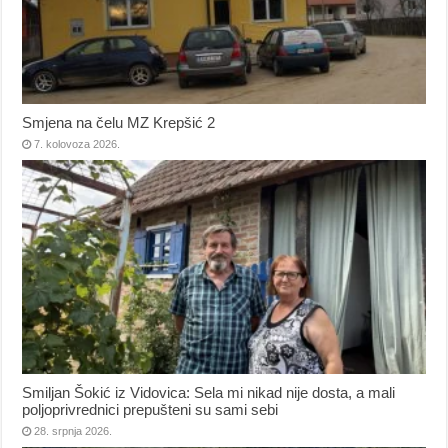
Smjena na čelu MZ Krepšić 2
7. kolovoza 2026.
Smiljan Šokić iz Vidovica: Sela mi nikad nije dosta, a mali
poljoprivrednici prepušteni su sami sebi
28. srpnja 2026.