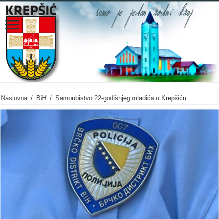
Naslovna
/
BiH
/
Samoubistvo 22-godišnjeg mladića u Krepšiću