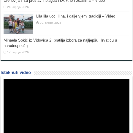
Drenovljani su proslavili blagdan sv. Ane i Joakima – Video
26. srpnja 2026.
Lila lila uoči Ilina, i dalje vjerni tradiciji – Video
20. srpnja 2026.
Mihaela Šokić iz Vidovica 2. pratilja izbora za najljepšu Hrvaticu u
narodnoj nošnji
17. srpnja 2026.
Istaknuti video