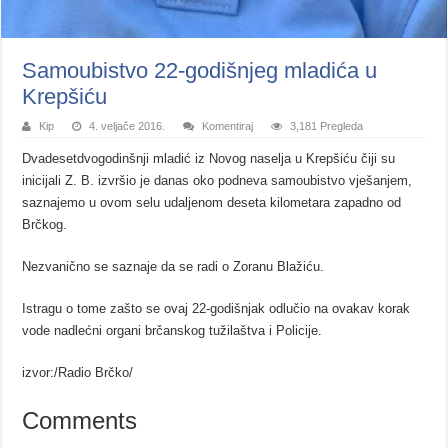
Samoubistvo 22-godišnjeg mladića u
Krepšiću
Kip
4. veljače 2016.
Komentiraj
3,181 Pregleda
Dvadesetdvogodinšnji mladić iz Novog naselja u Krepšiću čiji su
inicijali Z. B. izvršio je danas oko podneva samoubistvo vješanjem,
saznajemo u ovom selu udaljenom deseta kilometara zapadno od
Brčkog.
Nezvanično se saznaje da se radi o Zoranu Blažiću.
Istragu o tome zašto se ovaj 22-godišnjak odlučio na ovakav korak
vode nadlećni organi brčanskog tužilaštva i Policije.
izvor:/Radio Brčko/
Comments