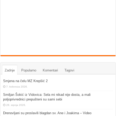
Zadnje
Popularno
Komentari
Tagovi
Smjena na čelu MZ Krepšić 2
7. kolovoza 2026.
Smiljan Šokić iz Vidovica: Sela mi nikad nije dosta, a mali
poljoprivrednici prepušteni su sami sebi
28. srpnja 2026.
Drenovljani su proslavili blagdan sv. Ane i Joakima – Video