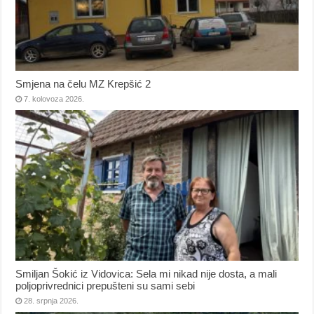
Smjena na čelu MZ Krepšić 2
7. kolovoza 2026.
Smiljan Šokić iz Vidovica: Sela mi nikad nije dosta, a mali
poljoprivrednici prepušteni su sami sebi
28. srpnja 2026.