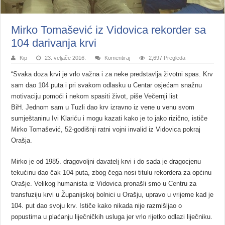
Mirko Tomašević iz Vidovica rekorder sa
104 darivanja krvi
Kip
23. veljače 2016.
Komentiraj
2,697 Pregleda
“Svaka doza krvi je vrlo važna i za neke predstavlja životni spas. Krv
sam dao 104 puta i pri svakom odlasku u Centar osjećam snažnu
motivaciju pomoći i nekom spasiti život, piše Večernji list
BiH. Jednom sam u Tuzli dao krv izravno iz vene u venu svom
sumještaninu Ivi Klariću i mogu kazati kako je to jako rizično, ističe
Mirko Tomašević, 52-godišnji ratni vojni invalid iz Vidovica pokraj
Orašja.
Mirko je od 1985. dragovoljni davatelj krvi i do sada je dragocjenu
tekućinu dao čak 104 puta, zbog čega nosi titulu rekordera za općinu
Orašje. Velikog humanista iz Vidovica pronašli smo u Centru za
transfuziju krvi u Županijskoj bolnici u Orašju, upravo u vrijeme kad je
104. put dao svoju krv. Ističe kako nikada nije razmišljao o
popustima u plaćanju liječničkih usluga jer vrlo rijetko odlazi liječniku.