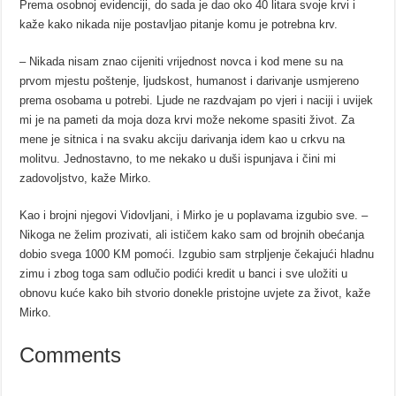
Prema osobnoj evidenciji, do sada je dao oko 40 litara svoje krvi i
kaže kako nikada nije postavljao pitanje komu je potrebna krv.
– Nikada nisam znao cijeniti vrijednost novca i kod mene su na
prvom mjestu poštenje, ljudskost, humanost i darivanje usmjereno
prema osobama u potrebi. Ljude ne razdvajam po vjeri i naciji i uvijek
mi je na pameti da moja doza krvi može nekome spasiti život. Za
mene je sitnica i na svaku akciju darivanja idem kao u crkvu na
molitvu. Jednostavno, to me nekako u duši ispunjava i čini mi
zadovoljstvo, kaže Mirko.
Kao i brojni njegovi Vidovljani, i Mirko je u poplavama izgubio sve. –
Nikoga ne želim prozivati, ali ističem kako sam od brojnih obećanja
dobio svega 1000 KM pomoći. Izgubio sam strpljenje čekajući hladnu
zimu i zbog toga sam odlučio podići kredit u banci i sve uložiti u
obnovu kuće kako bih stvorio donekle pristojne uvjete za život, kaže
Mirko.
Comments