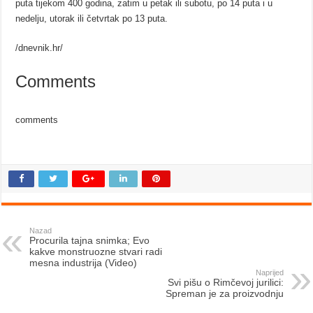
puta tijekom 400 godina, zatim u petak ili subotu, po 14 puta i u
nedelju, utorak ili četvrtak po 13 puta.
/dnevnik.hr/
Comments
comments
Nazad
Procurila tajna snimka; Evo
kakve monstruozne stvari radi
mesna industrija (Video)
Naprijed
Svi pišu o Rimčevoj jurilici:
Spreman je za proizvodnju