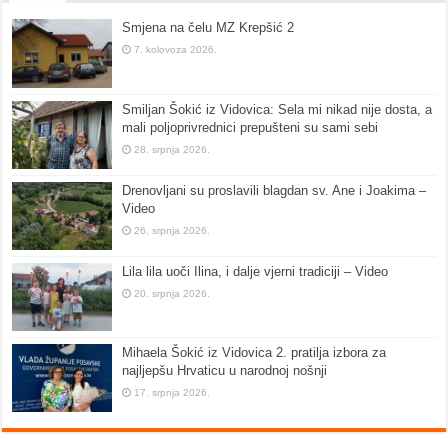
Smjena na čelu MZ Krepšić 2
7. kolovoza 2026.
Smiljan Šokić iz Vidovica: Sela mi nikad nije dosta, a
mali poljoprivrednici prepušteni su sami sebi
28. srpnja 2026.
Drenovljani su proslavili blagdan sv. Ane i Joakima –
Video
26. srpnja 2026.
Lila lila uoči Ilina, i dalje vjerni tradiciji – Video
20. srpnja 2026.
Mihaela Šokić iz Vidovica 2. pratilja izbora za
najljepšu Hrvaticu u narodnoj nošnji
17. srpnja 2026.