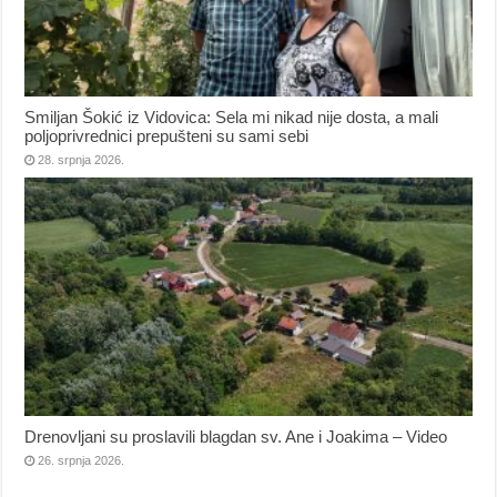
Smiljan Šokić iz Vidovica: Sela mi nikad nije dosta, a mali
poljoprivrednici prepušteni su sami sebi
28. srpnja 2026.
Drenovljani su proslavili blagdan sv. Ane i Joakima – Video
26. srpnja 2026.