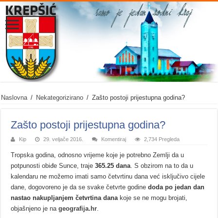
Naslovna
/
Nekategorizirano
/
Zašto postoji prijestupna godina?
Zašto postoji prijestupna godina?
Kip
29. veljače 2016.
Komentiraj
2,734 Pregleda
Tropska godina, odnosno vrijeme koje je potrebno Zemlji da u
potpunosti obiđe Sunce, traje
365.25 dana
. S obzirom na to da u
kalendaru ne možemo imati samo četvrtinu dana već isključivo cijele
dane, dogovoreno je da se svake četvrte godine
doda po jedan dan
nastao nakupljanjem četvrtina dana
koje se ne mogu brojati,
objašnjeno je na
geografija.hr
.