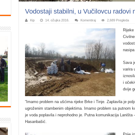
Vodostaji stabilni, u Vučilovcu radovi
Kip
14. ožujka 2016.
Komentiraj
2,689 Pregleda
Rijeke 
Civilne
vodost
nasipa
Sava j
varira 
iznosi
i očeki
dvije g
“Imamo problem na ušćima rijeke Brke i Tinje. Zaplavila je pol
ugroženim stambenim objektima. Imamo problem sa putnom k
je voda poplavila i neprohodno je. Putna komunikacija Laništa 
Hasanbašić.
Prije i