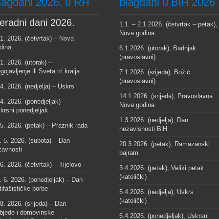
lagdani 2026. u RH
blagdani u BiH 2026
eradni dani 2026.
1.1. – 2.1.2026. (četvrtak – petak),
Nova godina
 1. 2026. (četvrtak) –
Nova
dina
6.1.2026. (utorak), Badnjak
(pravoslavni)
 1. 2026. (utorak) –
gojavljenje ili Sveta tri kralja
7.1.2026. (srijeda), Božić
(pravoslavni)
 4. 2026. (nedjelja) – Uskrs
14.1.2026. (srijeda), Pravoslavna
 4. 2026. (ponedjeljak) –
Nova godina
krsni ponedjeljak
1.3.2026. (nedjelja), Dan
 5. 2026. (petak) – Praznik rada
nezavisnosti BiH
. 5. 2026. (subota) – Dan
20.3.2026. (petak), Ramazanski
žavnosti
bajram
 6. 2026. (četvrtak) – Tijelovo
3.4.2026. (petak), Veliki petak
(katolički)
. 6. 2026. (ponedjeljak) – Dan
tifašističke borbe
5.4.2026. (nedjelja), Uskrs
(katolički)
 8. 2026. (srijeda) – Dan
bjede i domovinske
6.4.2026. (ponedjeljak), Uskrsni