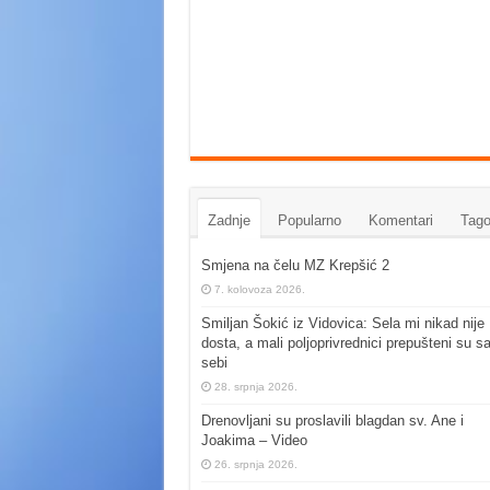
Zadnje
Popularno
Komentari
Tago
Smjena na čelu MZ Krepšić 2
7. kolovoza 2026.
Smiljan Šokić iz Vidovica: Sela mi nikad nije
dosta, a mali poljoprivrednici prepušteni su s
sebi
28. srpnja 2026.
Drenovljani su proslavili blagdan sv. Ane i
Joakima – Video
26. srpnja 2026.