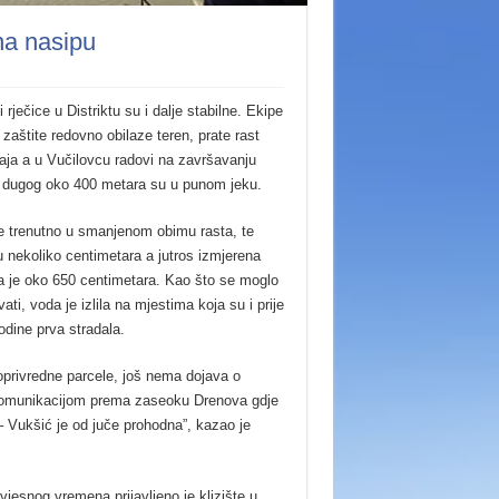
 na nasipu
i rječice u Distriktu su i dalje stabilne. Ekipe
 zaštite redovno obilaze teren, prate rast
aja a u Vučilovcu radovi na završavanju
 dugog oko 400 metara su u punom jeku.
e trenutno u smanjenom obimu rasta, te
u nekoliko centimetara a jutros izmjerena
la je oko 650 centimetara. Kao što se moglo
vati, voda je izlila na mjestima koja su i prije
odine prva stradala.
joprivredne parcele, još nema dojava o
omunikacijom prema zaseoku Drenova gdje
– Vukšić je od juče prohodna”, kazao je
zvjesnog vremena prijavljeno je klizište u