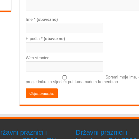
Ime
* (obavezno)
E-pošta
* (obavezno)
Web-stranica
Spremi moje ime, e
pregledniku za sljedeći put kada budem komentirao.
ržavni praznici i
Državni praznici i