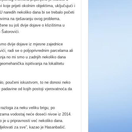
 koje prijeti okolnim objektima, uključujući i
U naredih nekoliko dana bi se trebalo početi
ovima na rješavanju ovog problema.
žene su još dvije dojave o klizištima u
 Šatorovići.
 smo dvije dojave iz mjesne zajednice
ići, radi se o poljoprivrednim parcelama ali
nja no mi smo u zadnjih nekoliko dana
geomehanička ispitivanja na lokalitetu
No, poučeni iskustvom, to ne donosi neko
 padavine od kojih postoji vjerovatnoća da
razloga za neku veliku brigu, po
zama vodostaj neće doseći nivoe iz 2014.
 je u pripravnosti već nekoliko dana.
elovati za sve”, kazao je Hasanbašić.