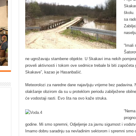
Skakavi
školu. 
sa rad
Zabilje
naselju
“Imali
Šatorov
ne ugrožavaju stambene objekte. U Skakavi ima nekih pomjera
proveli aktivnosti i tokom ove sedmice trebale bi biti započeta 
Skakave”, kazao je Hasanbašić.
Meteorolozi za naredne dane najavljuju vrijeme bez padavina. 
olakšanje obzirom da su u proteklom periodu zabilježene obilne
će vodostaji rasti. Evo šta na ovo kaže struka.
“Nema 
progno
godine. Mi smo spremni, Odjeljenje za javnu sigurnost i vodstvo
Imamo dobru saradnju sa nevladinim sektorom i spremni smo dj