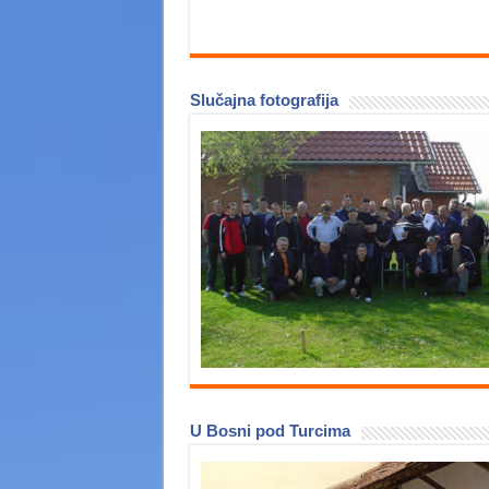
Slučajna fotografija
U Bosni pod Turcima