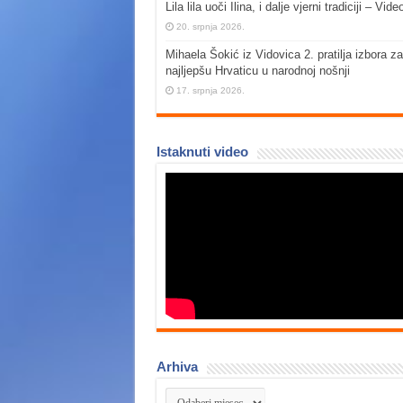
Lila lila uoči Ilina, i dalje vjerni tradiciji – Vide
20. srpnja 2026.
Mihaela Šokić iz Vidovica 2. pratilja izbora za
najljepšu Hrvaticu u narodnoj nošnji
17. srpnja 2026.
Istaknuti video
Arhiva
Arhiva