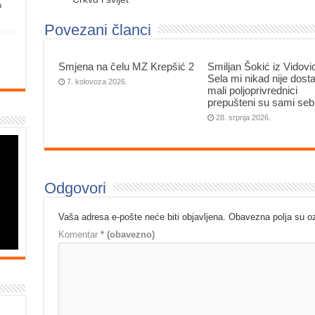
o
Povezani članci
Smjena na čelu MZ Krepšić 2
Smiljan Šokić iz Vidovi
Sela mi nikad nije dosta
7. kolovoza 2026.
mali poljoprivrednici
prepušteni su sami seb
28. srpnja 2026.
Odgovori
Vaša adresa e-pošte neće biti objavljena.
Obavezna polja su 
Komentar
* (obavezno)