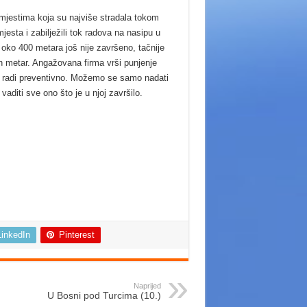
 mjestima koja su najviše stradala tokom
jesta i zabilježili tok radova na nasipu u
 oko 400 metara još nije završeno, tačnije
n metar. Angažovana firma vrši punjenje
, radi preventivno. Možemo se samo nadati
aditi sve ono što je u njoj završilo.
LinkedIn
Pinterest
Naprijed
U Bosni pod Turcima (10.)