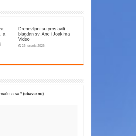
ca:
Drenovljani su proslavili
, a
blagdan sv. Ane i Joakima –
Video
i
26. srpnja 2026.
označena sa
* (obavezno)