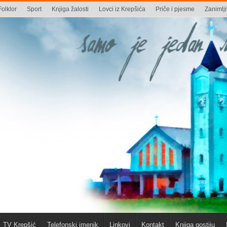
Folklor
Sport
Knjiga žalosti
Lovci iz Krepšića
Priče i pjesme
Zanimlji
TV Krepšić
Telefonski imenik
Linkovi
Kontakt
Knjiga gostiju