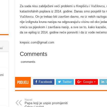
Za sada nisu zabilježeni veći problemi u Krepšiću i Vučilovcu,
katastrofalnih poplava iz 2014. godine. Danas smo posjetili ta m
Vučilovcu. On je trebao biti završen davno, no iz nekih razloga
nije izdignuta kruna nasipa na odgovarajuću visinu od oko jeda
vreća sa pijeskom i završava nasip, a sve se to, kako kazaše
da se epilog iz 2014. godine neće ponoviti i da iz vode nećemo v
krepsic.com@gmail.com
vi
Comments
comments
ami
Facebook
Twitter
Google +
Podijeli
Nazad
Papa koji je uspio promijeniti
Crkvu i svijet