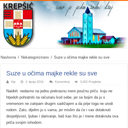
Naslovna
/
Nekategorizirano
/
Suze u očima majke rekle su sve
Suze u očima majke rekle su sve
Kip
3. lipnja 2016.
Komentiraj
3,062 Pregleda
Naiđoh nedavno na jednu prekrasnu meni poučnu priču koju ne
htjedoh pohratniti na računaru kod sebe, jer se bojim da ju s
vremenom ne zatrpam drugim sadržajem a da prije toga ne urodi
rodom. Zato, dijelim ju s vama, jer mislim da će i vas dotaknuti
dosjetljivost, ljubav i darivanje, baš kao što je i mene dotaknula ova
priča svojim ishodom.