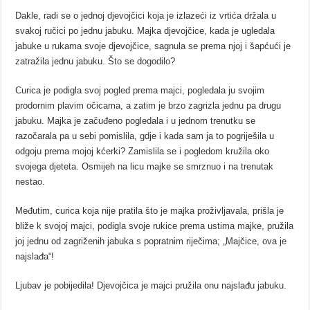
Dakle, radi se o jednoj djevojčici koja je izlazeći iz vrtića držala u
svakoj ručici po jednu jabuku. Majka djevojčice, kada je ugledala
jabuke u rukama svoje djevojčice, sagnula se prema njoj i šapćući je
zatražila jednu jabuku. Što se dogodilo?
Curica je podigla svoj pogled prema majci, pogledala ju svojim
prodornim plavim očicama, a zatim je brzo zagrizla jednu pa drugu
jabuku. Majka je začuđeno pogledala i u jednom trenutku se
razočarala pa u sebi pomislila, gdje i kada sam ja to pogriješila u
odgoju prema mojoj kćerki? Zamislila se i pogledom kružila oko
svojega djeteta. Osmijeh na licu majke se smrznuo i na trenutak
nestao.
Međutim, curica koja nije pratila što je majka proživljavala, prišla je
bliže k svojoj majci, podigla svoje rukice prema ustima majke, pružila
joj jednu od zagriženih jabuka s popratnim riječima; „Majčice, ova je
najslađa“!
Ljubav je pobijedila! Djevojčica je majci pružila onu najslađu jabuku.