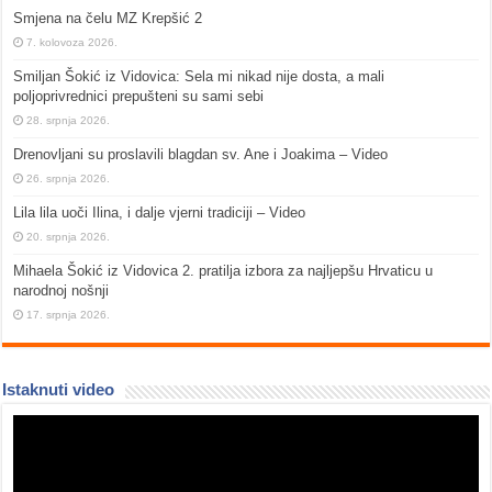
Smjena na čelu MZ Krepšić 2
7. kolovoza 2026.
Smiljan Šokić iz Vidovica: Sela mi nikad nije dosta, a mali
poljoprivrednici prepušteni su sami sebi
28. srpnja 2026.
Drenovljani su proslavili blagdan sv. Ane i Joakima – Video
26. srpnja 2026.
Lila lila uoči Ilina, i dalje vjerni tradiciji – Video
20. srpnja 2026.
Mihaela Šokić iz Vidovica 2. pratilja izbora za najljepšu Hrvaticu u
narodnoj nošnji
17. srpnja 2026.
Istaknuti video