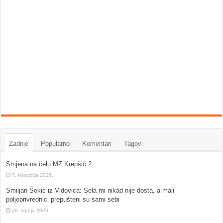
Zadnje
Popularno
Komentari
Tagovi
Smjena na čelu MZ Krepšić 2
7. kolovoza 2026.
Smiljan Šokić iz Vidovica: Sela mi nikad nije dosta, a mali
poljoprivrednici prepušteni su sami sebi
28. srpnja 2026.