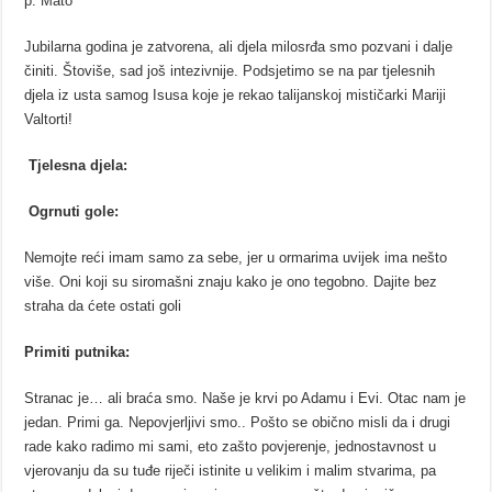
p. Mato
Jubilarna godina je zatvorena, ali djela milosrđa smo pozvani i dalje
činiti. Štoviše, sad još intezivnije. Podsjetimo se na par tjelesnih
djela iz usta samog Isusa koje je rekao talijanskoj mističarki Mariji
Valtorti!
Tjelesna djela:
Ogrnuti gole:
Nemojte reći imam samo za sebe, jer u ormarima uvijek ima nešto
više. Oni koji su siromašni znaju kako je ono tegobno. Dajite bez
straha da ćete ostati goli
Primiti putnika:
Stranac je… ali braća smo. Naše je krvi po Adamu i Evi. Otac nam je
jedan. Primi ga. Nepovjerljivi smo.. Pošto se obično misli da i drugi
rade kako radimo mi sami, eto zašto povjerenje, jednostavnost u
vjerovanju da su tuđe riječi istinite u velikim i malim stvarima, pa