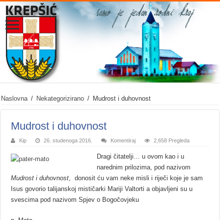
Naslovna
/
Nekategorizirano
/
Mudrost i duhovnost
Mudrost i duhovnost
Kip
26. studenoga 2016.
Komentiraj
2,658 Pregleda
Dragi čitatelji… u ovom kao i u
narednim prilozima, pod nazivom
Mudrost i duhovnost
, donosit ću vam neke misli i riječi koje je sam
Isus govorio talijanskoj mističarki Mariji Valtorti a objavljeni su u
svescima pod nazivom Spjev o Bogočovjeku