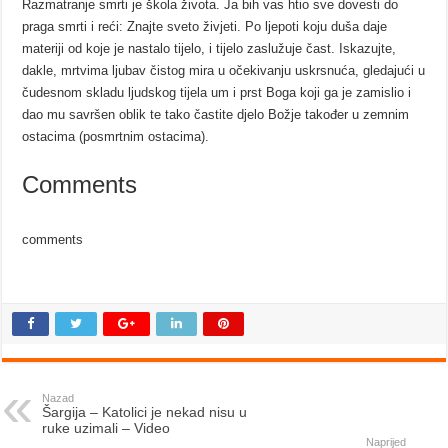
Razmatranje smrti je škola života. Ja bih vas htio sve dovesti do
praga smrti i reći: Znajte sveto živjeti. Po ljepoti koju duša daje
materiji od koje je nastalo tijelo, i tijelo zaslužuje čast. Iskazujte,
dakle, mrtvima ljubav čistog mira u očekivanju uskrsnuća, gledajući u
čudesnom skladu ljudskog tijela um i prst Boga koji ga je zamislio i
dao mu savršen oblik te tako častite djelo Božje također u zemnim
ostacima (posmrtnim ostacima).
Comments
comments
Nazad
Šargija – Katolici je nekad nisu u
ruke uzimali – Video
Naprijed