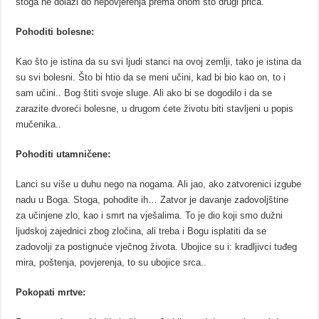
stoga ne dolazi do nepovjerenja prema onom što drugi priča.
Pohoditi bolesne:
Kao što je istina da su svi ljudi stanci na ovoj zemlji, tako je istina da
su svi bolesni. Što bi htio da se meni učini, kad bi bio kao on, to i
sam učini.. Bog štiti svoje sluge. Ali ako bi se dogodilo i da se
zarazite dvoreći bolesne, u drugom ćete životu biti stavljeni u popis
mučenika..
Pohoditi utamničene:
Lanci su više u duhu nego na nogama. Ali jao, ako zatvorenici izgube
nadu u Boga. Stoga, pohodite ih… Zatvor je davanje zadovoljštine
za učinjene zlo, kao i smrt na vješalima. To je dio koji smo dužni
ljudskoj zajednici zbog zločina, ali treba i Bogu isplatiti da se
zadovolji za postignuće vječnog života. Ubojice su i: kradljivci tuđeg
mira, poštenja, povjerenja, to su ubojice srca..
Pokopati mrtve: