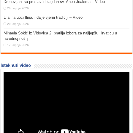
Drenovljani su proslavili blagdan sv. Ane i Joakima – Video
26. srpnja 2026.
Lila lila uoči Ilina, i dalje vjerni tradiciji – Video
20. srpnja 2026.
Mihaela Šokić iz Vidovica 2. pratilja izbora za najljepšu Hrvaticu u
narodnoj nošnji
17. srpnja 2026.
Istaknuti video