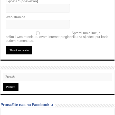
E-pošta
* (obavezno)
Web-stranica
Spremi moje ime, e-
poštu i web-stranicu u ovom internet pregledniku za sljedeći put kada
budem komentirao.
Pronađite nas na Facebook-u