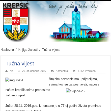
Naslovna
/
Knjiga žalosti
/
Tužna vijest
Tužna vijest
Kip
29. studenoga 2016.
Komentiraj
4,354 Pregleda
Brojnim poznanicima i prijateljima,
svima koji su ga poznavali, napose
našim kr
epšićanima prenosimo
žalosnu vijest.
Jučer 28.11. 2016.god. iznenadno je u 77-oj godini života preminuo