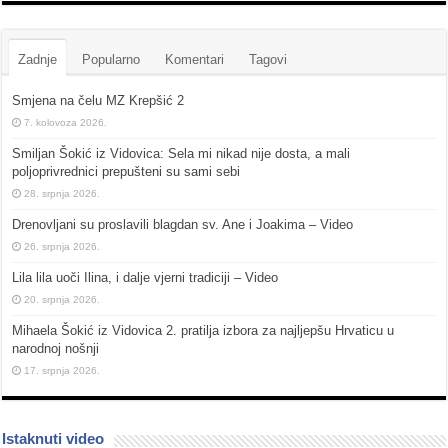
Zadnje
Popularno
Komentari
Tagovi
Smjena na čelu MZ Krepšić 2
7. kolovoza 2026.
Smiljan Šokić iz Vidovica: Sela mi nikad nije dosta, a mali
poljoprivrednici prepušteni su sami sebi
28. srpnja 2026.
Drenovljani su proslavili blagdan sv. Ane i Joakima – Video
26. srpnja 2026.
Lila lila uoči Ilina, i dalje vjerni tradiciji – Video
20. srpnja 2026.
Mihaela Šokić iz Vidovica 2. pratilja izbora za najljepšu Hrvaticu u
narodnoj nošnji
17. srpnja 2026.
Istaknuti video