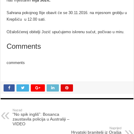
naš mještanin
Ilija Jozić
.
Sahrana pokojnog Ilije obavit će se 30.11.2016. na mjesnom groblju u
Krepšiću u 12.00 sati.
Ožalošćenoj obitelji Jozić upućujemo iskrenu sućut, počivao u miru.
Comments
comments
Nazad
“No spik ingliš”: Bosanca
zaustavila policija u Australiji –
VIDEO
Naprijed
Hrvatski branitelji iz Orašja