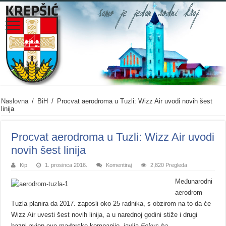
Naslovna
/
BiH
/
Procvat aerodroma u Tuzli: Wizz Air uvodi novih šest
linija
Procvat aerodroma u Tuzli: Wizz Air uvodi
novih šest linija
Kip
1. prosinca 2016.
Komentiraj
2,820 Pregleda
Međunarodni
aerodrom
Tuzla planira da 2017. zaposli oko 25 radnika, s obzirom na to da će
Wizz Air uvesti šest novih linija, a u narednoj godini stiže i drugi
bazni avion ove mađarske kompanije, javlja
Fokus.ba
.