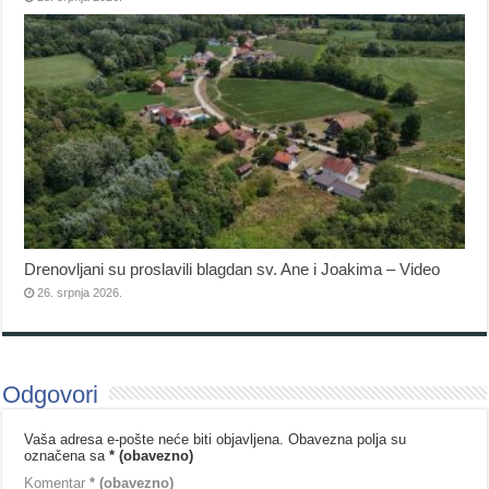
Drenovljani su proslavili blagdan sv. Ane i Joakima – Video
26. srpnja 2026.
Odgovori
Vaša adresa e-pošte neće biti objavljena.
Obavezna polja su
označena sa
* (obavezno)
Komentar
* (obavezno)