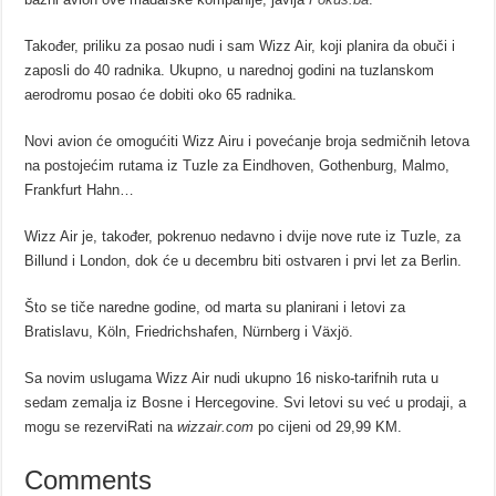
Također, priliku za posao nudi i sam Wizz Air, koji planira da obuči i
zaposli do 40 radnika. Ukupno, u narednoj godini na tuzlanskom
aerodromu posao će dobiti oko 65 radnika.
Novi avion će omogućiti Wizz Airu i povećanje broja sedmičnih letova
na postojećim rutama iz Tuzle za Eindhoven, Gothenburg, Malmo,
Frankfurt Hahn…
Wizz Air je, također, pokrenuo nedavno i dvije nove rute iz Tuzle, za
Billund i London, dok će u decembru biti ostvaren i prvi let za Berlin.
Što se tiče naredne godine, od marta su planirani i letovi za
Bratislavu, Köln, Friedrichshafen, Nürnberg i Växjö.
Sa novim uslugama Wizz Air nudi ukupno 16 nisko-tarifnih ruta u
sedam zemalja iz Bosne i Hercegovine. Svi letovi su već u prodaji, a
mogu se rezerviRati na
wizzair.com
po cijeni od 29,99 KM.
Comments