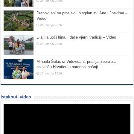
28. srpnja 2026.
Drenovljani su proslavili blagdan sv. Ane i Joakima –
Video
26. srpnja 2026.
Lila lila uoči Ilina, i dalje vjerni tradiciji – Video
20. srpnja 2026.
Mihaela Šokić iz Vidovica 2. pratilja izbora za
najljepšu Hrvaticu u narodnoj nošnji
17. srpnja 2026.
Istaknuti video