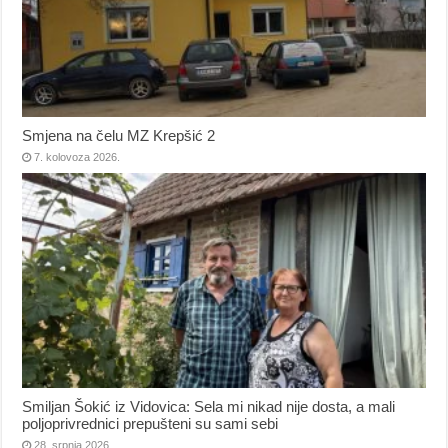
Smjena na čelu MZ Krepšić 2
7. kolovoza 2026.
Smiljan Šokić iz Vidovica: Sela mi nikad nije dosta, a mali
poljoprivrednici prepušteni su sami sebi
28. srpnja 2026.