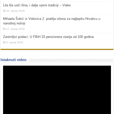
Lila lila uoči Ilina, i dalje vjerni tradiciji – Video
20. srpnja 2026.
Mihaela Šokić iz Vidovica 2. pratilja izbora za najljepšu Hrvaticu u
narodnoj nošnji
17. srpnja 2026.
Zanimljivi podaci: U FBiH 33 penzionera starija od 100 godina
9. srpnja 2026.
Istaknuti video