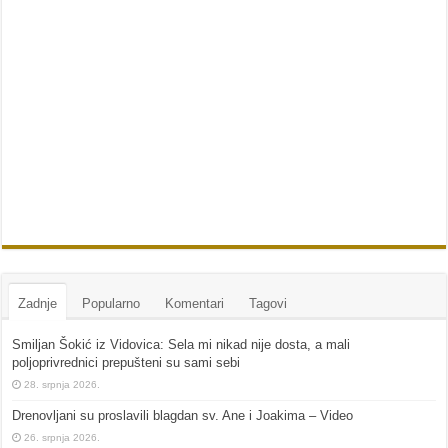
Zadnje
Popularno
Komentari
Tagovi
Smiljan Šokić iz Vidovica: Sela mi nikad nije dosta, a mali
poljoprivrednici prepušteni su sami sebi
28. srpnja 2026.
Drenovljani su proslavili blagdan sv. Ane i Joakima – Video
26. srpnja 2026.