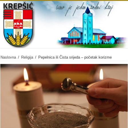
Naslovna
/
Religija
/
Pepelnica ili Čista srijeda – početak korizme