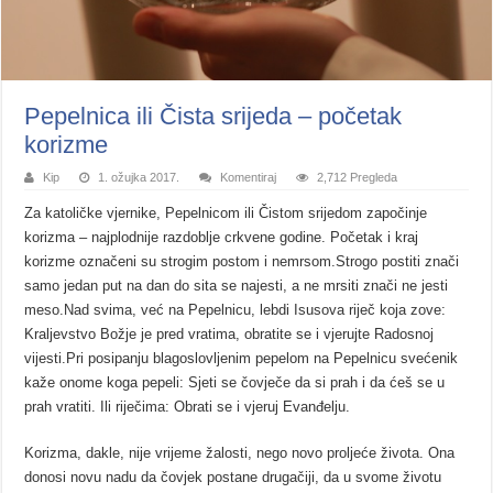
Pepelnica ili Čista srijeda – početak
korizme
Kip
1. ožujka 2017.
Komentiraj
2,712 Pregleda
Za katoličke vjernike, Pepelnicom ili Čistom srijedom započinje
korizma – najplodnije razdoblje crkvene godine. Početak i kraj
korizme označeni su strogim postom i nemrsom.Strogo postiti znači
samo jedan put na dan do sita se najesti, a ne mrsiti znači ne jesti
meso.Nad svima, već na Pepelnicu, lebdi Isusova riječ koja zove:
Kraljevstvo Božje je pred vratima, obratite se i vjerujte Radosnoj
vijesti.Pri posipanju blagoslovljenim pepelom na Pepelnicu svećenik
kaže onome koga pepeli: Sjeti se čovječe da si prah i da ćeš se u
prah vratiti. Ili riječima: Obrati se i vjeruj Evanđelju.
Korizma, dakle, nije vrijeme žalosti, nego novo proljeće života. Ona
donosi novu nadu da čovjek postane drugačiji, da u svome životu