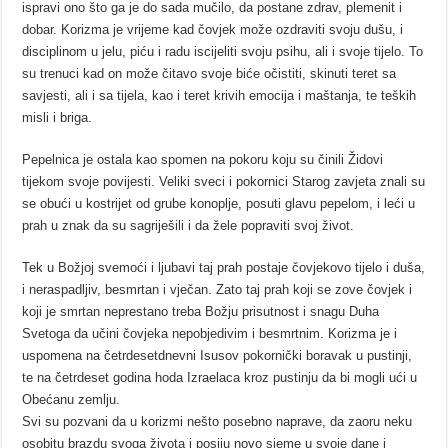
ispravi ono što ga je do sada mučilo, da postane zdrav, plemenit i
dobar. Korizma je vrijeme kad čovjek može ozdraviti svoju dušu, i
disciplinom u jelu, piću i radu iscijeliti svoju psihu, ali i svoje tijelo. To
su trenuci kad on može čitavo svoje biće očistiti, skinuti teret sa
savjesti, ali i sa tijela, kao i teret krivih emocija i maštanja, te teških
misli i briga.
Pepelnica je ostala kao spomen na pokoru koju su činili Židovi
tijekom svoje povijesti. Veliki sveci i pokornici Starog zavjeta znali su
se obući u kostrijet od grube konoplje, posuti glavu pepelom, i leći u
prah u znak da su sagriješili i da žele popraviti svoj život.
Tek u Božjoj svemoći i ljubavi taj prah postaje čovjekovo tijelo i duša,
i neraspadljiv, besmrtan i vječan. Zato taj prah koji se zove čovjek i
koji je smrtan neprestano treba Božju prisutnost i snagu Duha
Svetoga da učini čovjeka nepobjedivim i besmrtnim. Korizma je i
uspomena na četrdesetdnevni Isusov pokornički boravak u pustinji,
te na četrdeset godina hoda Izraelaca kroz pustinju da bi mogli ući u
Obećanu zemlju.
Svi su pozvani da u korizmi nešto posebno naprave, da zaoru neku
osobitu brazdu svoga života i posiju novo sjeme u svoje dane i