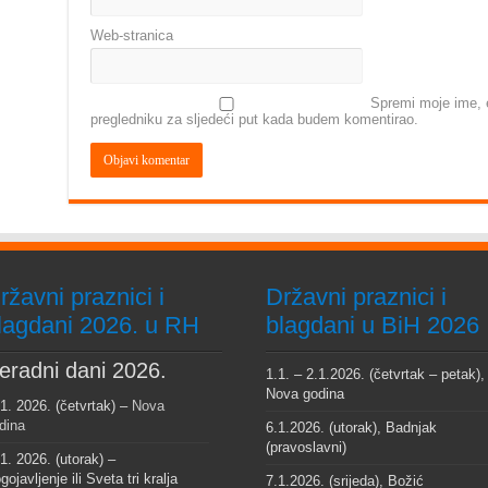
Web-stranica
Spremi moje ime, e
pregledniku za sljedeći put kada budem komentirao.
ržavni praznici i
Državni praznici i
lagdani 2026. u RH
blagdani u BiH 2026
eradni dani 2026.
1.1. – 2.1.2026. (četvrtak – petak),
Nova godina
 1. 2026. (četvrtak) –
Nova
dina
6.1.2026. (utorak), Badnjak
(pravoslavni)
 1. 2026. (utorak) –
gojavljenje ili Sveta tri kralja
7.1.2026. (srijeda), Božić