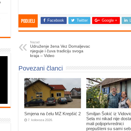
o
Facebook
Twitter
Google +
Podijeli
Nazad
Udruženje žena Vez Domaljevac
njeguje i čuva tradiciju svoga
kraja – Video
Povezani članci
Smjena na čelu MZ Krepšić 2
Smiljan Šokić iz Vidovi
Sela mi nikad nije dosta
7. kolovoza 2026.
mali poljoprivrednici
prepušteni su sami seb