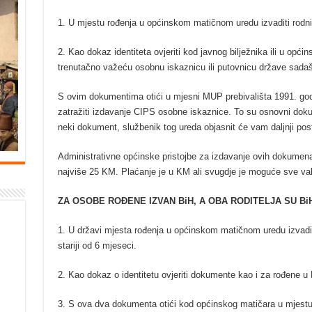
1. U mjestu rođenja u općinskom matičnom uredu izvaditi rodni l
2. Kao dokaz identiteta ovjeriti kod javnog bilježnika ili u opći
trenutačno važeću osobnu iskaznicu ili putovnicu države sadašn
S ovim dokumentima otići u mjesni MUP prebivališta 1991. go
zatražiti izdavanje CIPS osobne iskaznice. To su osnovni dok
neki dokument, službenik tog ureda objasnit će vam daljnji pos
Administrativne općinske pristojbe za izdavanje ovih dokumen
najviše 25 KM. Plaćanje je u KM ali svugdje je moguće sve val
ZA OSOBE ROĐENE IZVAN BiH, A OBA RODITELJA SU Bi
1. U državi mjesta rođenja u općinskom matičnom uredu izvaditi 
stariji od 6 mjeseci.
2. Kao dokaz o identitetu ovjeriti dokumente kao i za rođene u 
3. S ova dva dokumenta otići kod općinskog matičara u mjestu s