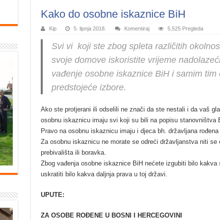
Kako do osobne iskaznice BiH
Kip
5. lipnja 2018.
Komentiraj
5,525 Pregleda
Svi vi koji ste zbog spleta različitih okolnos
svoje domove iskoristite vrijeme nadolazeć
vađenje osobne iskaznice BiH i samim tim o
predstojeće izbore.
Ako ste protjerani ili odselili ne znači da ste nestali i da vaš gla
osobnu iskaznicu imaju svi koji su bili na popisu stanovništva 
Pravo na osobnu iskaznicu imaju i djeca bh. državljana rođena
Za osobnu iskaznicu ne morate se odreći državljanstva niti se o
prebivališta ili boravka.
Zbog vađenja osobne iskaznice BiH nećete izgubiti bilo kakva 
uskratiti bilo kakva daljnja prava u toj državi.
UPUTE:
ZA OSOBE ROĐENE U BOSNI I HERCEGOVINI