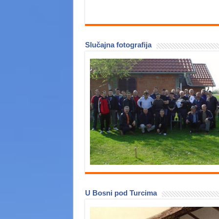
Slučajna fotografija
U Bosni pod Turcima