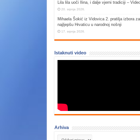
Lila lila uoči Ilina, i dalje vjerni tradiciji – Vide
20. srpnja 2026.
Mihaela Šokić iz Vidovica 2. pratilja izbora za
najljepšu Hrvaticu u narodnoj nošnji
17. srpnja 2026.
Istaknuti video
Arhiva
Arhiva