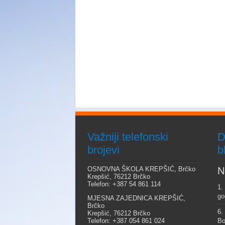
Važniji telefonski
D
brojevi
b
OSNOVNA ŠKOLA KREPŠIĆ, Brčko
N
Krepšić, 76212 Brčko
Telefon: +387 54 861 114
1.
go
MJESNA ZAJEDNICA KREPŠIĆ,
Brčko
6.
Krepšić, 76212 Brčko
Telefon: +387 054 861 024
Bo