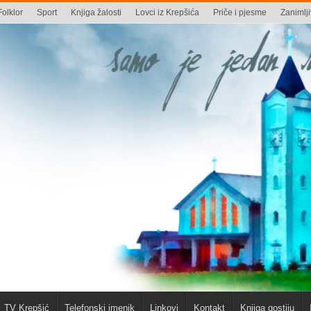
Folklor
Sport
Knjiga žalosti
Lovci iz Krepšića
Priče i pjesme
Zanimlji
TV Krepšić
Telefonski imenik
Linkovi
Kontakt
Knjiga gostiju