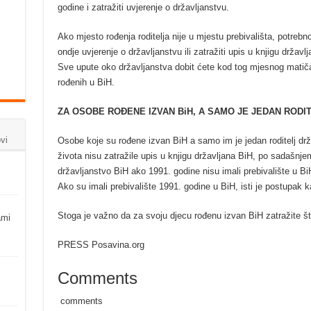
godine i zatražiti uvjerenje o državljanstvu.
Ako mjesto rođenja roditelja nije u mjestu prebivališta, potrebno 
ondje uvjerenje o državljanstvu ili zatražiti upis u knjigu državlj
Sve upute oko državljanstva dobit ćete kod tog mjesnog matičar
rođenih u BiH.
ZA OSOBE ROĐENE IZVAN BiH, A SAMO JE JEDAN RODIT
vi
Osobe koje su rođene izvan BiH a samo im je jedan roditelj drž
života nisu zatražile upis u knjigu državljana BiH, po sadašnj
državljanstvo BiH ako 1991. godine nisu imali prebivalište u Bi
Ako su imali prebivalište 1991. godine u BiH, isti je postupak k
Stoga je važno da za svoju djecu rođenu izvan BiH zatražite što
ami
PRESS Posavina.org
Comments
comments