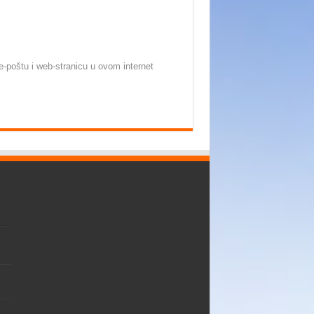
-poštu i web-stranicu u ovom internet