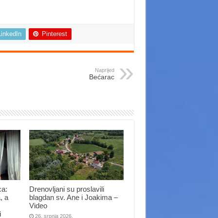
LinkedIn
Pinterest
Naprijed
Bećarac
ca:
Drenovljani su proslavili
, a
blagdan sv. Ane i Joakima –
Video
i
26. srpnja 2026.