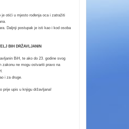
je otići u mjesto rođenja oca i zatražiti
ana.
a. Daljnji postupak je isti kao i kod osoba
ELJ BIH DRŽAVLJANIN
avljanin BiH, te ako do 23. godine svog
em zakonu ne mogu ostvariti pravo na
H.
ao i za druge.
 prije upis u knjigu državljana!