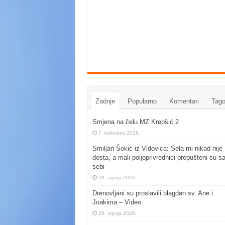
Zadnje
Popularno
Komentari
Tago
Smjena na čelu MZ Krepšić 2
7. kolovoza 2026.
Smiljan Šokić iz Vidovica: Sela mi nikad nije
dosta, a mali poljoprivrednici prepušteni su s
sebi
28. srpnja 2026.
Drenovljani su proslavili blagdan sv. Ane i
Joakima – Video
26. srpnja 2026.