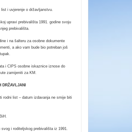
ist i uvjerenje o državljanstvu.
nskoj upravi prebivališta 1991. godine svoju
jeg prebivališta.
dine i na šalteru za osobne dokumente
umenti, a ako vam bude bio potreban još
tupak.
ata i CIPS osobne iskaznice iznose do
ute zamijeniti za KM.
H DRŽAVLJANI
rodni list – datum izdavanja ne smije biti
BiH.
vog i roditeljskog prebivališta iz 1991.