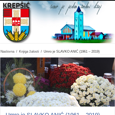
Naslovna
/
Knjiga žalosti
/
Umro je SLAVKO ANIĆ (1961 – 2019)
Umro je SLAVKO ANIĆ (1961 – 2019)