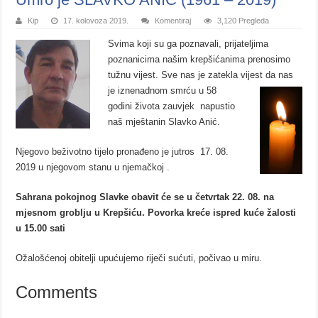
Kip
17. kolovoza 2019.
Komentiraj
3,120 Pregleda
Svima koji su ga poznavali, prijateljima
poznanicima našim krepšićanima prenosimo
tužnu vijest. Sve nas je zatekla vijest da nas
je iznenadnom smrću u
58
godini života zauvjek napustio
naš mještanin Slavko Anić.
Njegovo beživotno tijelo pronađeno je jutros 17. 08.
2019 u njegovom stanu u njemačkoj .
Sahrana pokojnog Slavke obavit će se u četvrtak 22. 08. na
mjesnom groblju u Krepšiću. Povorka kreće ispred kuće žalosti
u 15.00 sati
Ožalošćenoj obitelji upućujemo riječi sućuti, počivao u miru.
Comments