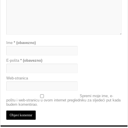
Ime
* (obavezno)
E-pošta
* (obavezno)
Web-stranica
Spremi moje ime, e-
poštu i web-stranicu u ovom internet pregledniku za sljedeći put kada
budem komentirao.