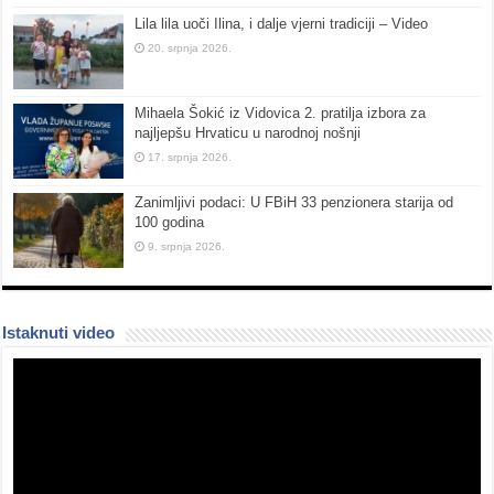
Lila lila uoči Ilina, i dalje vjerni tradiciji – Video
20. srpnja 2026.
Mihaela Šokić iz Vidovica 2. pratilja izbora za
najljepšu Hrvaticu u narodnoj nošnji
17. srpnja 2026.
Zanimljivi podaci: U FBiH 33 penzionera starija od
100 godina
9. srpnja 2026.
Istaknuti video