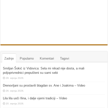
Zadnje
Popularno
Komentari
Tagovi
Smiljan Šokić iz Vidovica: Sela mi nikad nije dosta, a mali
poljoprivrednici prepušteni su sami sebi
28. srpnja 2026.
Drenovljani su proslavili blagdan sv. Ane i Joakima – Video
26. srpnja 2026.
Lila lila uoči Ilina, i dalje vjerni tradiciji – Video
20. srpnja 2026.