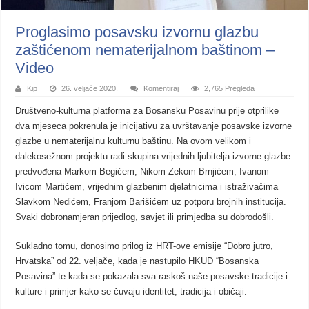
Proglasimo posavsku izvornu glazbu
zaštićenom nematerijalnom baštinom –
Video
Kip
26. veljače 2020.
Komentiraj
2,765 Pregleda
Društveno-kulturna platforma za Bosansku Posavinu prije otprilike
dva mjeseca pokrenula je inicijativu za uvrštavanje posavske izvorne
glazbe u nematerijalnu kulturnu baštinu. Na ovom velikom i
dalekosežnom projektu radi skupina vrijednih ljubitelja izvorne glazbe
predvođena Markom Begićem, Nikom Zekom Brnjićem, Ivanom
Ivicom Martićem, vrijednim glazbenim djelatnicima i istraživačima
Slavkom Nedićem, Franjom Barišićem uz potporu brojnih institucija.
Svaki dobronamjeran prijedlog, savjet ili primjedba su dobrodošli.
Sukladno tomu, donosimo prilog iz HRT-ove emisije “Dobro jutro,
Hrvatska” od 22. veljače, kada je nastupilo HKUD “Bosanska
Posavina” te kada se pokazala sva raskoš naše posavske tradicije i
kulture i primjer kako se čuvaju identitet, tradicija i običaji.