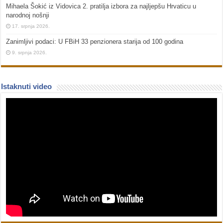
Mihaela Šokić iz Vidovica 2. pratilja izbora za najljepšu Hrvaticu u
narodnoj nošnji
17. srpnja 2026.
Zanimljivi podaci: U FBiH 33 penzionera starija od 100 godina
9. srpnja 2026.
Istaknuti video