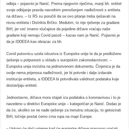
odbija – pojasnio je Nanić. Prema njegovim riječima, manji bh. entitet
svoje odbijanje pravda navodnim prenošenjem nadležnosti s entiteta
na državu. – Iz RS su poručili da se ovo pitanje treba rješavati na
nivou entiteta i Distrikta Brčko. Međutim, to nije rješenje za građane
BiH, jer već imamo slučajeve da pojedine države vraćaju naše
građane koji nemaju Covid pasoš – kazao nam je Nanić. Pojasnio je
da je IDDEEA kao obrazac za bh.
Covid putovnicu uzela iskustva iz Europske unije te da je predloženo
rješenje u potpunosti u skladu s europskim zakonodavstvom. –
Europska unija inzistira na jedinstvenom dokumentu. Činjenica je da
ovdje nema prijenosa nadležnosti, jer bi potvrde i dalje izdavale
institucije entiteta, a IDDEEA bi potvrđivala validnost podataka koje
dostavljaju entiteti.
Jednostavno, država mora stajati iza podataka o koronavirusu i to je
navedeno u direktivi Europske unije – kategoričan je Nanić. Dodao je
da će, ukoliko se ne nađe rješenje za trenutnu situaciju, to getoizirati
BiH, točnije postat ćemo crna rupa na mapi Europe.
– Uskoro će doći vrijeme kad će europske države masovno vraćati