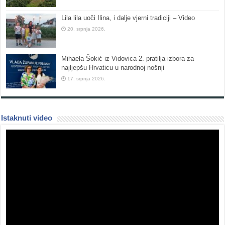
Lila lila uoči Ilina, i dalje vjerni tradiciji – Video
20. srpnja 2026.
Mihaela Šokić iz Vidovica 2. pratilja izbora za
najljepšu Hrvaticu u narodnoj nošnji
17. srpnja 2026.
Istaknuti video