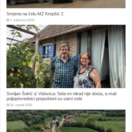
Smjena na čelu MZ Krepšić 2
7. kolovoza 2026.
Smiljan Šokić iz Vidovica: Sela mi nikad nije dosta, a mali
poljoprivrednici prepušteni su sami sebi
28. srpnja 2026.