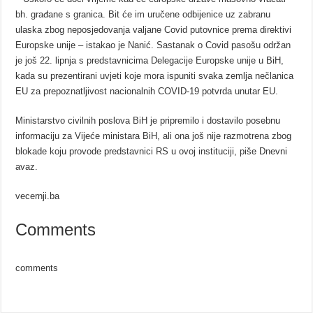
bh. građane s granica. Bit će im uručene odbijenice uz zabranu
ulaska zbog neposjedovanja valjane Covid putovnice prema direktivi
Europske unije – istakao je Nanić. Sastanak o Covid pasošu održan
je još 22. lipnja s predstavnicima Delegacije Europske unije u BiH,
kada su prezentirani uvjeti koje mora ispuniti svaka zemlja nečlanica
EU za prepoznatljivost nacionalnih COVID-19 potvrda unutar EU.
Ministarstvo civilnih poslova BiH je pripremilo i dostavilo posebnu
informaciju za Vijeće ministara BiH, ali ona još nije razmotrena zbog
blokade koju provode predstavnici RS u ovoj instituciji, piše Dnevni
avaz.
vecernji.ba
Comments
comments