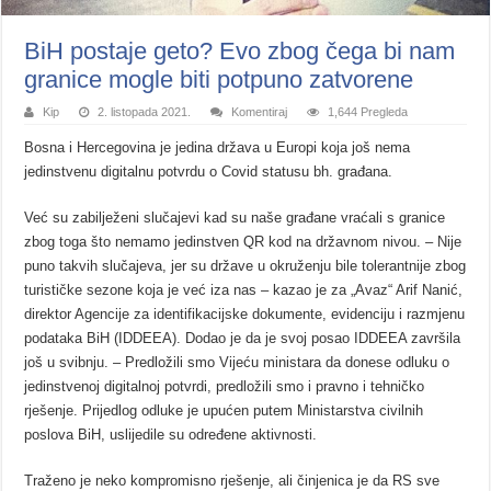
BiH postaje geto? Evo zbog čega bi nam
granice mogle biti potpuno zatvorene
Kip
2. listopada 2021.
Komentiraj
1,644 Pregleda
Bosna i Hercegovina je jedina država u Europi koja još nema
jedinstvenu digitalnu potvrdu o Covid statusu bh. građana.
Već su zabilježeni slučajevi kad su naše građane vraćali s granice
zbog toga što nemamo jedinstven QR kod na državnom nivou. – Nije
puno takvih slučajeva, jer su države u okruženju bile tolerantnije zbog
turističke sezone koja je već iza nas – kazao je za „Avaz“ Arif Nanić,
direktor Agencije za identifikacijske dokumente, evidenciju i razmjenu
podataka BiH (IDDEEA). Dodao je da je svoj posao IDDEEA završila
još u svibnju. – Predložili smo Vijeću ministara da donese odluku o
jedinstvenoj digitalnoj potvrdi, predložili smo i pravno i tehničko
rješenje. Prijedlog odluke je upućen putem Ministarstva civilnih
poslova BiH, uslijedile su određene aktivnosti.
Traženo je neko kompromisno rješenje, ali činjenica je da RS sve