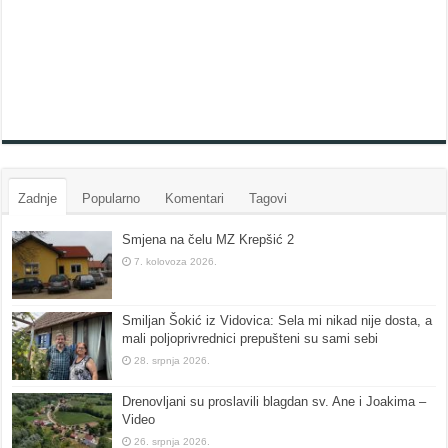
Zadnje
Popularno
Komentari
Tagovi
Smjena na čelu MZ Krepšić 2
7. kolovoza 2026.
Smiljan Šokić iz Vidovica: Sela mi nikad nije dosta, a
mali poljoprivrednici prepušteni su sami sebi
28. srpnja 2026.
Drenovljani su proslavili blagdan sv. Ane i Joakima –
Video
26. srpnja 2026.