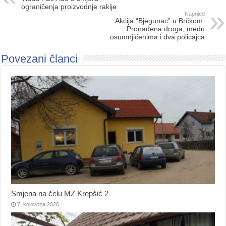
ograničenja proizvodnje rakije
Naprijed
Akcija “Bjegunac” u Brčkom:
Pronađena droga, među
osumnjičenima i dva policajca
Povezani članci
Smjena na čelu MZ Krepšić 2
7. kolovoza 2026.