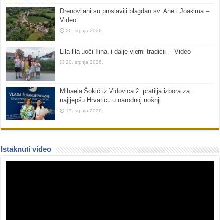
Drenovljani su proslavili blagdan sv. Ane i Joakima –
Video
26. srpnja 2026.
Lila lila uoči Ilina, i dalje vjerni tradiciji – Video
20. srpnja 2026.
Mihaela Šokić iz Vidovica 2. pratilja izbora za
najljepšu Hrvaticu u narodnoj nošnji
17. srpnja 2026.
Istaknuti video