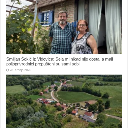
Smiljan Šokić iz Vidovica: Sela mi nikad nije dosta, a mali
poljoprivrednici prepušteni su sami sebi
28. srpnja 2026.