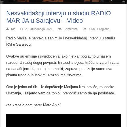
Nesvakidašnji intervju u studiu RADIO
MARIJA u Sarajevu – Video
Kip
21. studenoga 2021.
Komentiraj
1,685 Pregleda
Radio Marija je napravila zanimljiv i nesvakidašnji intervju u studiu
RM u Sarajevu.
Ovakve su emisije i svjedočenja jako rijetka, poglavito u našem
narodu. U našoj dugoj povjesti, trinaest stoljeća kršćanstva u Hrvata
na današnjem tlu, postoje samo tri, zapravo preciznije samo dva
pisana traga o Isusovim ukazanjima Hrvatima.
Ovo je jedno od tih. Uz dopuštenje Marijana Krajinovića, svjedoka
ukazanja, šaljemo vam ga toplo i preporučujemo da ga poslušate.
/za krepsic.com pater Mato Anić/