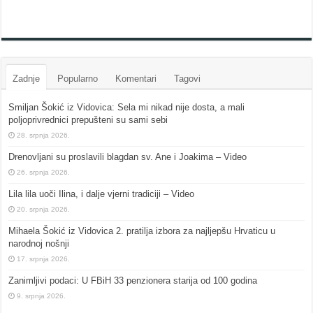
Zadnje
Popularno
Komentari
Tagovi
Smiljan Šokić iz Vidovica: Sela mi nikad nije dosta, a mali
poljoprivrednici prepušteni su sami sebi
28. srpnja 2026.
Drenovljani su proslavili blagdan sv. Ane i Joakima – Video
26. srpnja 2026.
Lila lila uoči Ilina, i dalje vjerni tradiciji – Video
20. srpnja 2026.
Mihaela Šokić iz Vidovica 2. pratilja izbora za najljepšu Hrvaticu u
narodnoj nošnji
17. srpnja 2026.
Zanimljivi podaci: U FBiH 33 penzionera starija od 100 godina
9. srpnja 2026.