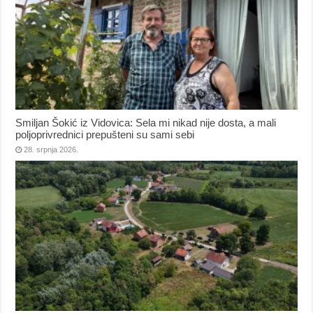
Smiljan Šokić iz Vidovica: Sela mi nikad nije dosta, a mali
poljoprivrednici prepušteni su sami sebi
28. srpnja 2026.