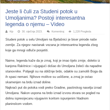
Jeste li čuli za Studeni potok u
Umoljanima? Postoji interesantna
legenda o njemu – Video
Kip
30. siječnja 2023.
Komentiraj
1,228 Pregleda
Studeni potok u selu Umoljani na Bjelašnici je biser prirode naše
zemlje. Za njegov nastanak vezana je interesantna legenda zbog
koje ga mnogi odluče posjetiti.
Naime, legenda kaže da je zmaj, koji je imao tijelo zmije, doletio iz
kanjona Rakitnice i vijugajući došao do Umoljana želeći da napadne
stanovnike. Pobjegli su na obližnje brdo, odakle su zamolili Boga da
ih spasi nemani. Njihove molitve su uslišene, a zmaj je ostao
skamenjen na brdu iznad doline.
Najkraći put do potoka vodi preko Gradine, pastirskog naselja iznad
Umoljana. Nakon uspona na brdo iznad izvora otvara se pogled na
dolinu ispresijecanu vijugavim koritom ispunjenim hladnom
planinskom vodom.