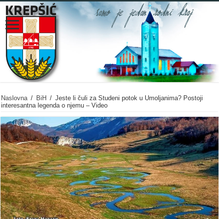
Naslovna
/
BiH
/
Jeste li čuli za Studeni potok u Umoljanima? Postoji
interesantna legenda o njemu – Video