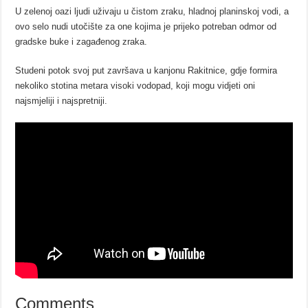
U zelenoj oazi ljudi uživaju u čistom zraku, hladnoj planinskoj vodi, a
ovo selo nudi utočište za one kojima je prijeko potreban odmor od
gradske buke i zagađenog zraka.
Studeni potok svoj put završava u kanjonu Rakitnice, gdje formira
nekoliko stotina metara visoki vodopad, koji mogu vidjeti oni
najsmjeliji i najspretniji.
Comments