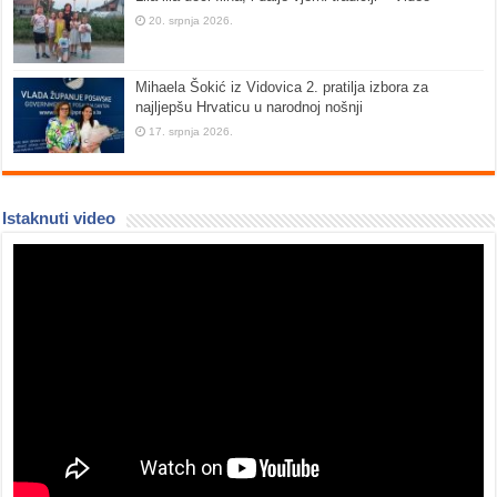
20. srpnja 2026.
Mihaela Šokić iz Vidovica 2. pratilja izbora za
najljepšu Hrvaticu u narodnoj nošnji
17. srpnja 2026.
Istaknuti video