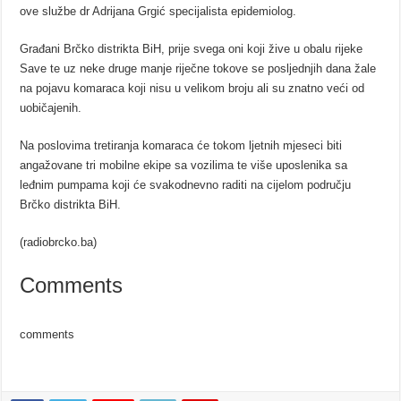
ove službe dr Adrijana Grgić specijalista epidemiolog.
Građani Brčko distrikta BiH, prije svega oni koji žive u obalu rijeke
Save te uz neke druge manje riječne tokove se posljednjih dana žale
na pojavu komaraca koji nisu u velikom broju ali su znatno veći od
uobičajenih.
Na poslovima tretiranja komaraca će tokom ljetnih mjeseci biti
angažovane tri mobilne ekipe sa vozilima te više uposlenika sa
leđnim pumpama koji će svakodnevno raditi na cijelom području
Brčko distrikta BiH.
(radiobrcko.ba)
Comments
comments