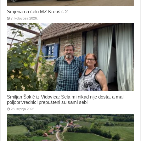
Smjena na čelu MZ Krepšić 2
7. kolovoza 2026.
Smiljan Šokić iz Vidovica: Sela mi nikad nije dosta, a mali
poljoprivrednici prepušteni su sami sebi
28. srpnja 2026.