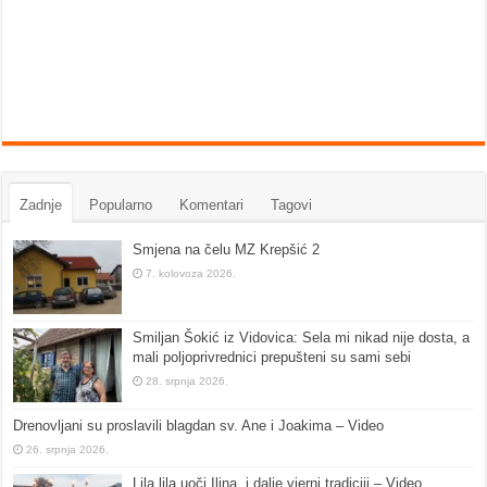
Zadnje
Popularno
Komentari
Tagovi
Smjena na čelu MZ Krepšić 2
7. kolovoza 2026.
Smiljan Šokić iz Vidovica: Sela mi nikad nije dosta, a
mali poljoprivrednici prepušteni su sami sebi
28. srpnja 2026.
Drenovljani su proslavili blagdan sv. Ane i Joakima – Video
26. srpnja 2026.
Lila lila uoči Ilina, i dalje vjerni tradiciji – Video