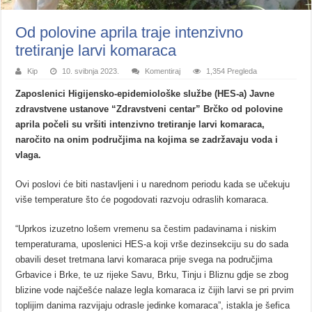
Od polovine aprila traje intenzivno
tretiranje larvi komaraca
Kip
10. svibnja 2023.
Komentiraj
1,354 Pregleda
Zaposlenici Higijensko-epidemiološke službe (HES-a) Javne
zdravstvene ustanove “Zdravstveni centar” Brčko od polovine
aprila počeli su vršiti intenzivno tretiranje larvi komaraca,
naročito na onim područjima na kojima se zadržavaju voda i
vlaga.
Ovi poslovi će biti nastavljeni i u narednom periodu kada se učekuju
više temperature što će pogodovati razvoju odraslih komaraca.
“Uprkos izuzetno lošem vremenu sa čestim padavinama i niskim
temperaturama, uposlenici HES-a koji vrše dezinsekciju su do sada
obavili deset tretmana larvi komaraca prije svega na područjima
Grbavice i Brke, te uz rijeke Savu, Brku, Tinju i Bliznu gdje se zbog
blizine vode najčešće nalaze legla komaraca iz čijih larvi se pri prvim
toplijim danima razvijaju odrasle jedinke komaraca”, istakla je šefica