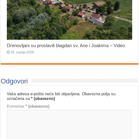
Drenovljani su proslavili blagdan sv. Ane i Joakima – Video
26. srpnja 2026.
Odgovori
Vaša adresa e-pošte neće biti objavljena.
Obavezna polja su
označena sa
* (obavezno)
Komentar
* (obavezno)